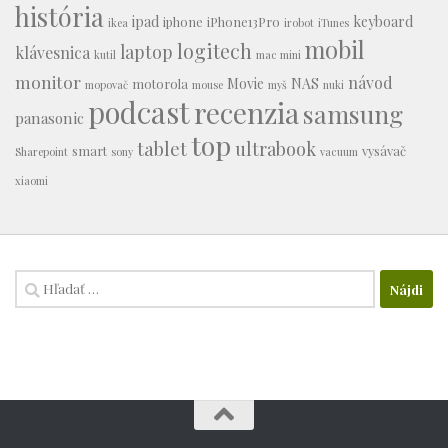
história
ipad
keyboard
iphone
iPhone13Pro
ikea
irobot
iTunes
mobil
logitech
laptop
klávesnica
kutil
mac mini
monitor
návod
Movie
NAS
motorola
mopovač
mouse
myš
nuki
podcast
recenzia
samsung
panasonic
top
tablet
ultrabook
smart
vysávač
Sharepoint
sony
vacuum
xiaomi
Hľadať: