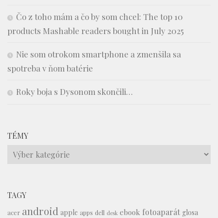
Čo z toho mám a čo by som chcel: The top 10
products Mashable readers bought in July 2025
Nie som otrokom smartphone a zmenšila sa
spotreba v ňom batérie
Roky boja s Dysonom skončili…
TÉMY
Témy
TAGY
android
fotoaparát
ebook
apple
glosa
acer
apps
dell
desk