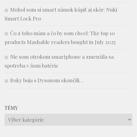
Mohol som si smart zámok kúpiť aj skôr: Nuki
Smart Lock Pro
Čo z toho mám a čo by som chcel: The top 10
products Mashable readers bought in July 2025
Nie som otrokom smartphone a zmenšila sa
spotreba v ňom batérie
Roky boja s Dysonom skončili…
TÉMY
Témy