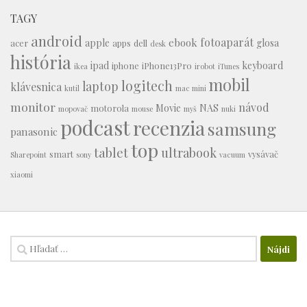
TAGY
android
fotoaparát
ebook
apple
glosa
acer
apps
dell
desk
história
ipad
keyboard
iphone
iPhone13Pro
ikea
irobot
iTunes
mobil
logitech
laptop
klávesnica
kutil
mac mini
monitor
návod
Movie
NAS
motorola
mopovač
mouse
myš
nuki
podcast
recenzia
samsung
panasonic
top
tablet
ultrabook
smart
vysávač
Sharepoint
sony
vacuum
xiaomi
Hľadať: