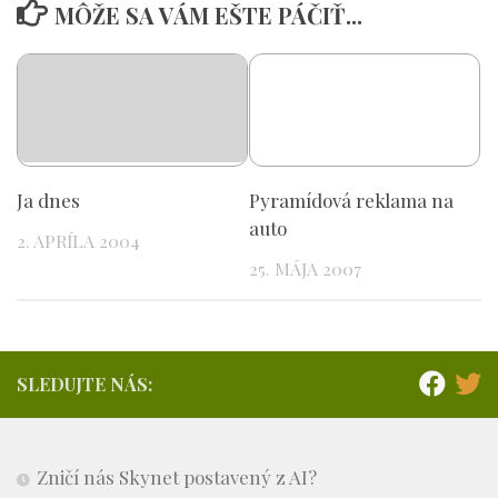
MÔŽE SA VÁM EŠTE PÁČIŤ...
Ja dnes
Pyramídová reklama na
auto
2. APRÍLA 2004
25. MÁJA 2007
SLEDUJTE NÁS:
Zničí nás Skynet postavený z AI?