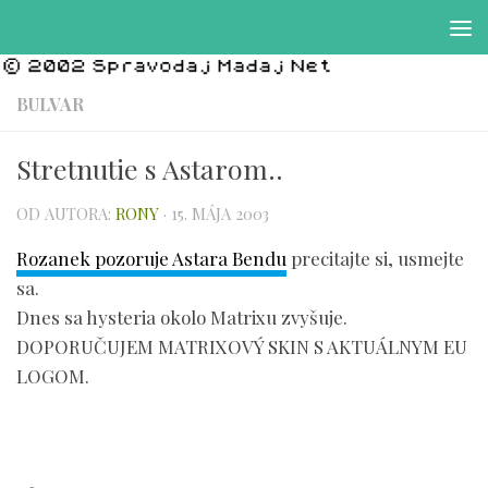
Preskočiť na obsah
BULVAR
Stretnutie s Astarom..
OD AUTORA:
RONY
·
15. MÁJA 2003
Rozanek pozoruje Astara Bendu
precitajte si, usmejte
sa.
Dnes sa hysteria okolo Matrixu zvyšuje.
DOPORUČUJEM MATRIXOVÝ SKIN S AKTUÁLNYM EU
LOGOM.