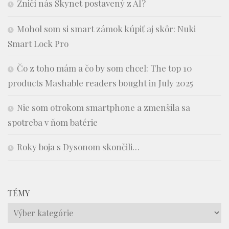
Zničí nás Skynet postavený z AI?
Mohol som si smart zámok kúpiť aj skôr: Nuki
Smart Lock Pro
Čo z toho mám a čo by som chcel: The top 10
products Mashable readers bought in July 2025
Nie som otrokom smartphone a zmenšila sa
spotreba v ňom batérie
Roky boja s Dysonom skončili…
TÉMY
Témy