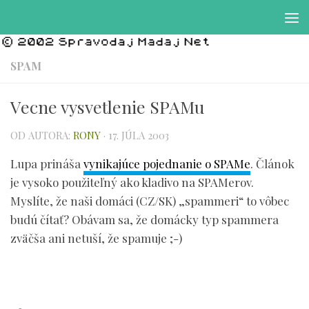
Preskočiť na obsah
SPAM
Vecne vysvetlenie SPAMu
OD AUTORA:
RONY
·
17. JÚLA 2003
Lupa prináša
vynikajúce pojednanie o SPAMe
. Článok
je vysoko použiteľný ako kladivo na SPAMerov.
Myslíte, že naši domáci (CZ/SK) „spammeri“ to vôbec
budú čítať? Obávam sa, že domácky typ spammera
zväčša ani netuší, že spamuje ;-)