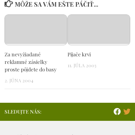
MÔŽE SA VÁM EŠTE PÁČIŤ...
Za nevyžiadané
Pijače krvi
reklamné zásielky
11. JÚLA 2003
proste pôjdete do basy
2. JÚNA 2004
SLEDUJTE NÁS: