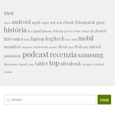
TAGY
android
fotoaparát
ebook
apple
glosa
acer
apps
dell
desk
história
ipad
keyboard
iphone
iPhone13Pro
ikea
irobot
iTunes
mobil
logitech
laptop
klávesnica
kutil
mac mini
monitor
návod
Movie
NAS
motorola
mopovač
mouse
myš
nuki
podcast
recenzia
samsung
panasonic
top
tablet
ultrabook
smart
vysávač
Sharepoint
sony
vacuum
xiaomi
Hľadať: