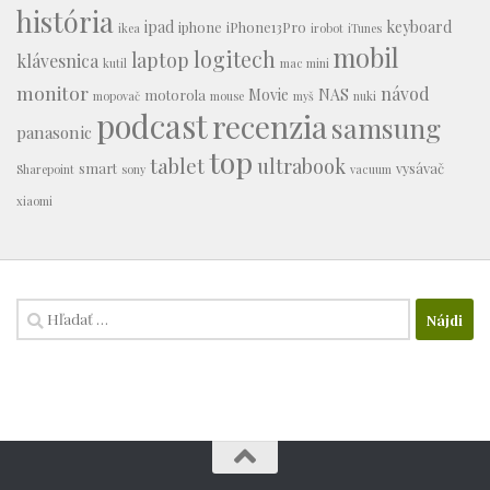
história
ipad
keyboard
iphone
iPhone13Pro
ikea
irobot
iTunes
mobil
logitech
laptop
klávesnica
kutil
mac mini
monitor
návod
Movie
NAS
motorola
mopovač
mouse
myš
nuki
podcast
recenzia
samsung
panasonic
top
tablet
ultrabook
smart
vysávač
Sharepoint
sony
vacuum
xiaomi
Hľadať: