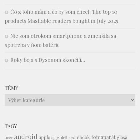
Čo z toho mám a čo by som chcel: The top 10
products Mashable readers bought in July 2025
Nie som otrokom smartphone a zmenšila sa
spotreba v ňom batérie
Roky boja s Dysonom skončili…
TÉMY
Témy
TAGY
android
fotoaparát
ebook
apple
glosa
acer
apps
dell
desk