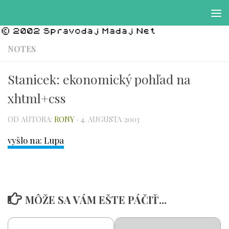
Preskočiť na obsah
NOTES
Stanicek: ekonomický pohľad na
xhtml+css
OD AUTORA:
RONY
·
4. AUGUSTA 2003
vyšlo na: Lupa
MÔŽE SA VÁM EŠTE PÁČIŤ...