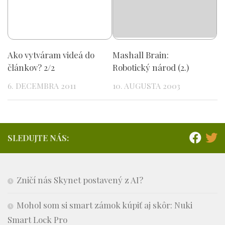
Ako vytváram videá do
Mashall Brain:
článkov? 2/2
Robotický národ (2.)
6. DECEMBRA 2011
10. AUGUSTA 2003
SLEDUJTE NÁS:
Zničí nás Skynet postavený z AI?
Mohol som si smart zámok kúpiť aj skôr: Nuki
Smart Lock Pro