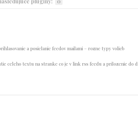
asledujúce pluginy:
0
rihlasovanie a posielanie feedov mailami – rozne typy volieb
tie celeho textu na stranke co je v link rss feedu a prilozenie do 