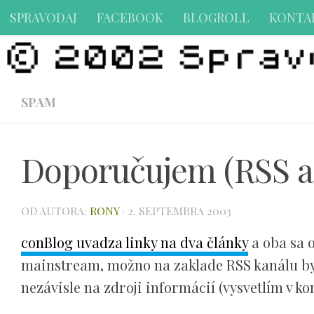
SPRAVODAJ
FACEBOOK
BLOGROLL
KONTA
Preskočiť na obsah
SPAM
Doporučujem (RSS a
OD AUTORA:
RONY
·
2. SEPTEMBRA 2003
conBlog uvadza linky na dva články
a oba sa o
mainstream, možno na zaklade RSS kanálu by 
nezávisle na zdroji informácií (vysvetlím v 