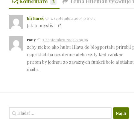
Komentáre
2
Téma Hueman vyžaduje n
Jiří Bureš
3. septembra 2003 o 07.37
Jak to myslíš :-)?
rony
3. septembra 2003 o 09.36
zeby niekto ako huhu Hlava do blogportalu prirobil p
napriklad iba raz denne alebo vzdy ked vznikne
pricom by jednou zo zavaznych funkcii bolo aj stiahnu
mailu.
Hľadať: