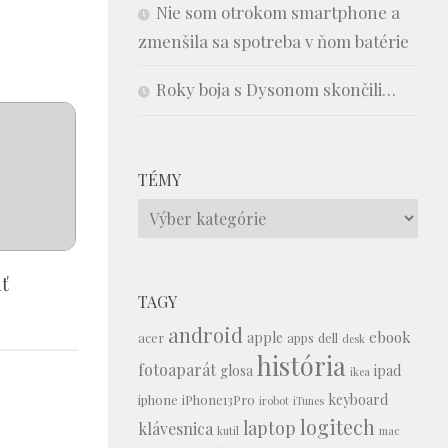
Nie som otrokom smartphone a
zmenšila sa spotreba v ňom batérie
Roky boja s Dysonom skončili…
TÉMY
Témy
ť
TAGY
android
ebook
apple
acer
apps
dell
desk
história
fotoaparát
glosa
ipad
ikea
keyboard
iphone
iPhone13Pro
irobot
iTunes
logitech
laptop
klávesnica
kutil
mac