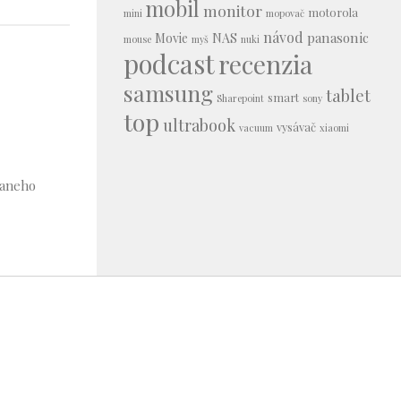
mobil
monitor
motorola
mini
mopovač
návod
panasonic
Movie
NAS
mouse
myš
nuki
podcast
recenzia
samsung
tablet
smart
Sharepoint
sony
top
ultrabook
vysávač
vacuum
xiaomi
daneho