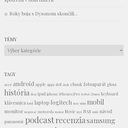
Roky boja s Dysonom skončili…
TÉMY
Témy
TAGY
android
fotoaparát
ebook
apple
glosa
acer
apps
dell
desk
história
ipad
keyboard
iphone
iPhone13Pro
ikea
irobot
iTunes
mobil
logitech
laptop
klávesnica
kutil
mac mini
monitor
návod
Movie
NAS
motorola
mopovač
mouse
myš
nuki
podcast
recenzia
samsung
panasonic