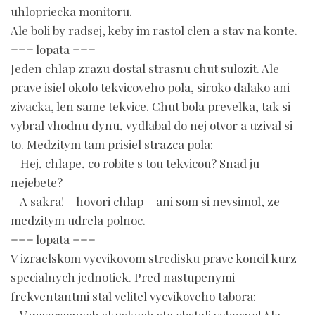
uhlopriecka monitoru.
Ale boli by radsej, keby im rastol clen a stav na konte.
=== lopata ===
Jeden chlap zrazu dostal strasnu chut sulozit. Ale
prave isiel okolo tekvicoveho pola, siroko dalako ani
zivacka, len same tekvice. Chut bola prevelka, tak si
vybral vhodnu dynu, vydlabal do nej otvor a uzival si
to. Medzitym tam prisiel strazca pola:
– Hej, chlape, co robite s tou tekvicou? Snad ju
nejebete?
– A sakra! – hovori chlap – ani som si nevsimol, ze
medzitym udrela polnoc.
=== lopata ===
V izraelskom vycvikovom stredisku prave koncil kurz
specialnych jednotiek. Pred nastupenymi
frekventantmi stal velitel vycvikoveho tabora: