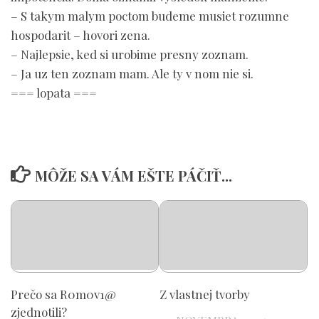
– S takym malym poctom budeme musiet rozumne
hospodarit – hovori zena.
– Najlepsie, ked si urobime presny zoznam.
– Ja uz ten zoznam mam. Ale ty v nom nie si.
=== lopata ===
MÔŽE SA VÁM EŠTE PÁČIŤ...
Prečo sa R0m0v1@
Z vlastnej tvorby
zjednotili?