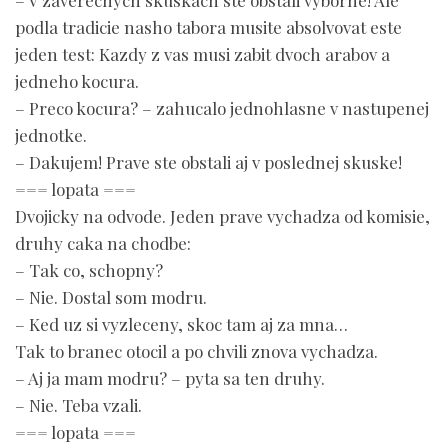
– V zaverecnych skuskach ste obstali vyborne! Ale
podla tradicie nasho tabora musite absolvovat este
jeden test: Kazdy z vas musi zabit dvoch arabov a
jedneho kocura.
– Preco kocura? – zahucalo jednohlasne v nastupenej
jednotke.
– Dakujem! Prave ste obstali aj v poslednej skuske!
=== lopata ===
Dvojicky na odvode. Jeden prave vychadza od komisie,
druhy caka na chodbe:
– Tak co, schopny?
– Nie. Dostal som modru.
– Ked uz si vyzleceny, skoc tam aj za mna…
Tak to branec otocil a po chvili znova vychadza.
– Aj ja mam modru? – pyta sa ten druhy.
– Nie. Teba vzali.
=== lopata ===