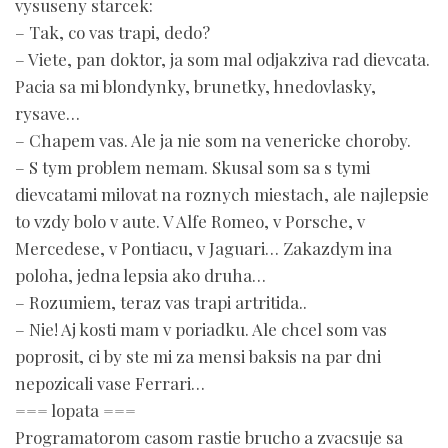
vysuseny starcek:
– Tak, co vas trapi, dedo?
– Viete, pan doktor, ja som mal odjakziva rad dievcata.
Pacia sa mi blondynky, brunetky, hnedovlasky,
rysave…
– Chapem vas. Ale ja nie som na venericke choroby.
– S tym problem nemam. Skusal som sa s tymi
dievcatami milovat na roznych miestach, ale najlepsie
to vzdy bolo v aute. V Alfe Romeo, v Porsche, v
Mercedese, v Pontiacu, v Jaguari… Zakazdym ina
poloha, jedna lepsia ako druha…
– Rozumiem, teraz vas trapi artritida..
– Nie! Aj kosti mam v poriadku. Ale chcel som vas
poprosit, ci by ste mi za mensi baksis na par dni
nepozicali vase Ferrari…
=== lopata ===
Programatorom casom rastie brucho a zvacsuje sa