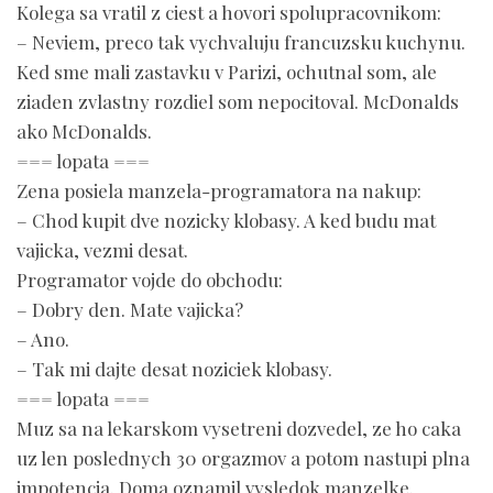
Kolega sa vratil z ciest a hovori spolupracovnikom:
– Neviem, preco tak vychvaluju francuzsku kuchynu.
Ked sme mali zastavku v Parizi, ochutnal som, ale
ziaden zvlastny rozdiel som nepocitoval. McDonalds
ako McDonalds.
=== lopata ===
Zena posiela manzela-programatora na nakup:
– Chod kupit dve nozicky klobasy. A ked budu mat
vajicka, vezmi desat.
Programator vojde do obchodu:
– Dobry den. Mate vajicka?
– Ano.
– Tak mi dajte desat noziciek klobasy.
=== lopata ===
Muz sa na lekarskom vysetreni dozvedel, ze ho caka
uz len poslednych 30 orgazmov a potom nastupi plna
impotencia. Doma oznamil vysledok manzelke.