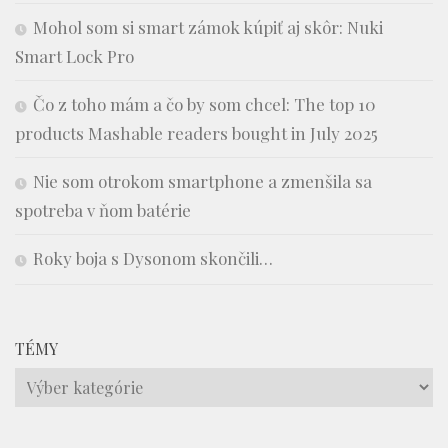
Mohol som si smart zámok kúpiť aj skôr: Nuki
Smart Lock Pro
Čo z toho mám a čo by som chcel: The top 10
products Mashable readers bought in July 2025
Nie som otrokom smartphone a zmenšila sa
spotreba v ňom batérie
Roky boja s Dysonom skončili…
TÉMY
Témy