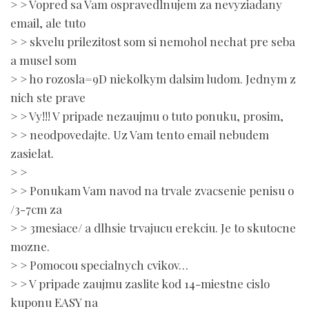
> > Vopred sa Vam ospravedlnujem za nevyziadany
email, ale tuto
> > skvelu prilezitost som si nemohol nechat pre seba
a musel som
> > ho rozosla=9D niekolkym dalsim ludom. Jednym z
nich ste prave
> > Vy!!! V pripade nezaujmu o tuto ponuku, prosim,
> > neodpovedajte. Uz Vam tento email nebudem
zasielat.
> >
> > Ponukam Vam navod na trvale zvacsenie penisu o
/3-7cm za
> > 3mesiace/ a dlhsie trvajucu erekciu. Je to skutocne
mozne.
> > Pomocou specialnych cvikov…
> > V pripade zaujmu zaslite kod 14-miestne cislo
kuponu EASY na