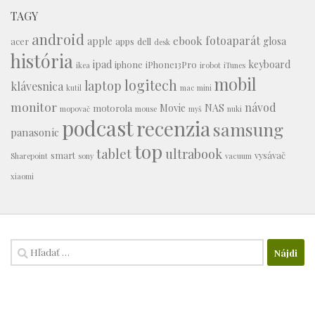
TAGY
android
fotoaparát
ebook
apple
glosa
acer
apps
dell
desk
história
ipad
keyboard
iphone
iPhone13Pro
ikea
irobot
iTunes
mobil
logitech
laptop
klávesnica
kutil
mac mini
monitor
návod
Movie
NAS
motorola
mopovač
mouse
myš
nuki
podcast
recenzia
samsung
panasonic
top
tablet
ultrabook
smart
vysávač
Sharepoint
sony
vacuum
xiaomi
Hľadať: