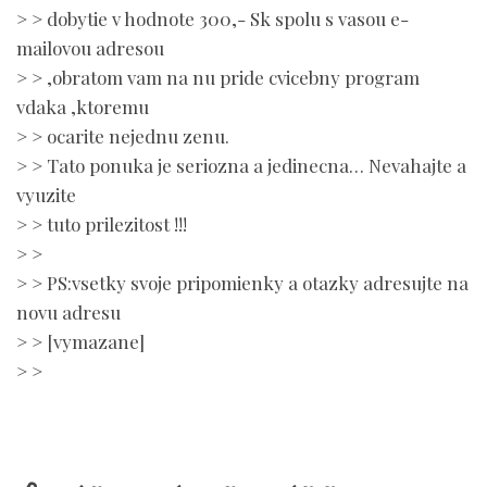
> > dobytie v hodnote 300,- Sk spolu s vasou e-
mailovou adresou
> > ,obratom vam na nu pride cvicebny program
vdaka ,ktoremu
> > ocarite nejednu zenu.
> > Tato ponuka je seriozna a jedinecna… Nevahajte a
vyuzite
> > tuto prilezitost !!!
> >
> > PS:vsetky svoje pripomienky a otazky adresujte na
novu adresu
> > [vymazane]
> >