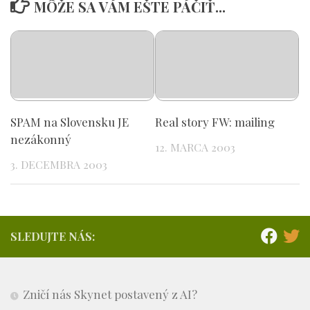
MÔŽE SA VÁM EŠTE PÁČIŤ...
SPAM na Slovensku JE
Real story FW: mailing
nezákonný
12. MARCA 2003
3. DECEMBRA 2003
SLEDUJTE NÁS:
Zničí nás Skynet postavený z AI?