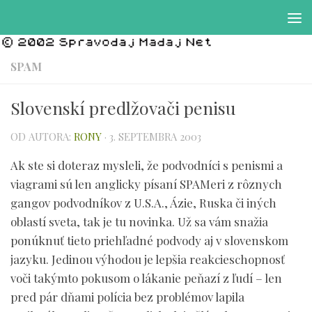
Preskočiť na obsah
SPAM
Slovenskí predlžovači penisu
OD AUTORA:
RONY
·
3. SEPTEMBRA 2003
Ak ste si doteraz mysleli, že podvodníci s penismi a
viagrami sú len anglicky písaní SPAMeri z rôznych
gangov podvodníkov z U.S.A., Ázie, Ruska či iných
oblastí sveta, tak je tu novinka. Už sa vám snažia
ponúknuť tieto priehľadné podvody aj v slovenskom
jazyku. Jedinou výhodou je lepšia reakcieschopnosť
voči takýmto pokusom o lákanie peňazí z ľudí – len
pred pár dňami polícia bez problémov lapila