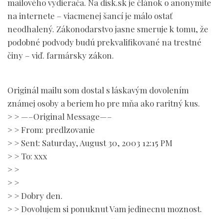
mailového vydierača. Na disk.sk je článok o anonymite
na internete – viacmenej šancí je málo ostať
neodhalený. Zákonodarstvo jasne smeruje k tomu, že
podobné podvody budú prekvalifikované na trestné
činy – viď. farmársky zákon.
Originál mailu som dostal s láskavým dovolením
známej osoby a beriem ho pre mňa ako raritný kus.
> > —–Original Message—–
> > From: predlzovanie
> > Sent: Saturday, August 30, 2003 12:15 PM
> > To: xxx
> >
> >
> > Dobry den.
> > Dovolujem si ponuknut Vam jedinecnu moznost.