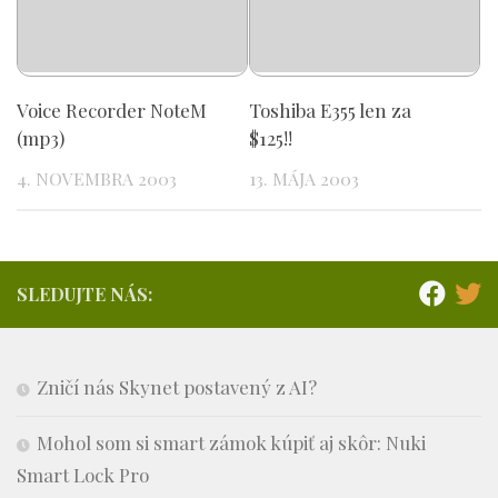
Voice Recorder NoteM
Toshiba E355 len za
(mp3)
$125!!
4. NOVEMBRA 2003
13. MÁJA 2003
SLEDUJTE NÁS:
Zničí nás Skynet postavený z AI?
Mohol som si smart zámok kúpiť aj skôr: Nuki
Smart Lock Pro