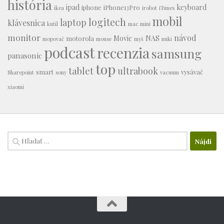
história
ipad
keyboard
iphone
iPhone13Pro
ikea
irobot
iTunes
mobil
logitech
laptop
klávesnica
kutil
mac mini
monitor
návod
Movie
NAS
motorola
mopovač
mouse
myš
nuki
podcast
recenzia
samsung
panasonic
top
tablet
ultrabook
smart
vysávač
Sharepoint
sony
vacuum
xiaomi
Hľadať: