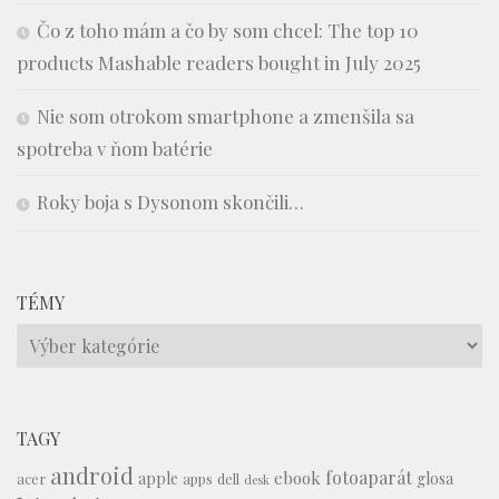
Čo z toho mám a čo by som chcel: The top 10
products Mashable readers bought in July 2025
Nie som otrokom smartphone a zmenšila sa
spotreba v ňom batérie
Roky boja s Dysonom skončili…
TÉMY
Témy
TAGY
android
fotoaparát
ebook
apple
glosa
acer
apps
dell
desk