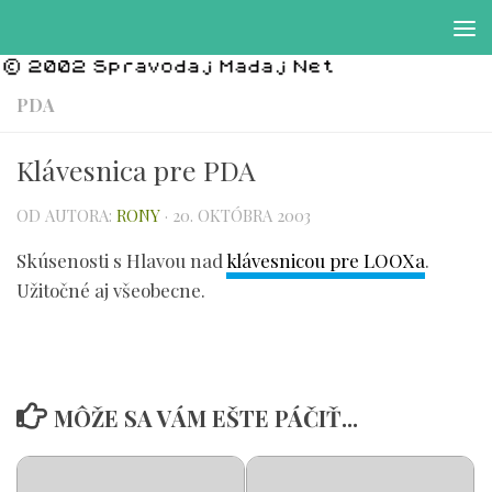
Preskočiť na obsah
PDA
Klávesnica pre PDA
OD AUTORA:
RONY
·
20. OKTÓBRA 2003
Skúsenosti s Hlavou nad
klávesnicou pre LOOXa
.
Užitočné aj všeobecne.
MÔŽE SA VÁM EŠTE PÁČIŤ...