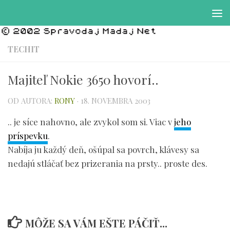
Preskočiť na obsah
TECHIT
Majiteľ Nokie 3650 hovorí..
OD AUTORA:
RONY
·
18. NOVEMBRA 2003
.. je síce nahovno, ale zvykol som si. Viac v
jeho
príspevku
.
Nabíja ju každý deň, ošúpal sa povrch, klávesy sa
nedajú stláčať bez prizerania na prsty.. proste des.
MÔŽE SA VÁM EŠTE PÁČIŤ...