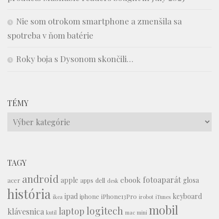
Nie som otrokom smartphone a zmenšila sa
spotreba v ňom batérie
Roky boja s Dysonom skončili…
TÉMY
Témy
TAGY
android
fotoaparát
ebook
apple
glosa
acer
apps
dell
desk
história
ipad
keyboard
iphone
iPhone13Pro
ikea
irobot
iTunes
mobil
logitech
laptop
klávesnica
kutil
mac mini