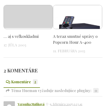
… aj s veľkoskladmi
A teraz smutné správy o
Popcorn Hour A-400
17. JÚLA 2003
11. FEBRUÁRA 2013
2 KOMENTÁRE
Komentáre
2
Téma Hueman vyžaduje nasledujúce pluginy:
0
Veronika Malíková
9. februára 2005 o 13.41