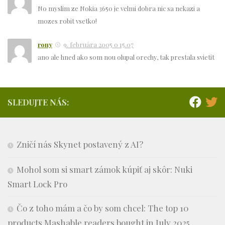
No myslim ze Nokia 3650 je velmi dobra nic sa nekazi a
mozes robit vsetko!
rony
9. februára 2005 o 15.07
ano ale hned ako som nou olupal orechy, tak prestala svietit
SLEDUJTE NÁS:
Zničí nás Skynet postavený z AI?
Mohol som si smart zámok kúpiť aj skôr: Nuki
Smart Lock Pro
Čo z toho mám a čo by som chcel: The top 10
products Mashable readers bought in July 2025