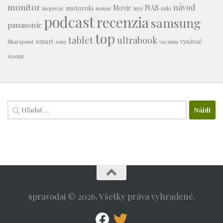
monitor
návod
Movie
NAS
motorola
mopovač
mouse
myš
nuki
podcast
recenzia
samsung
panasonic
top
tablet
ultrabook
smart
vysávač
Sharepoint
sony
vacuum
xiaomi
Hľadať:
spravodaj © 2026. Všetky práva vyhradené.