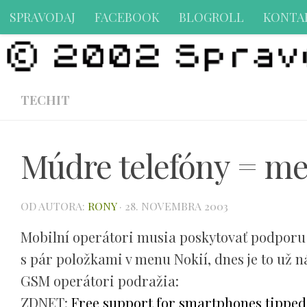
SPRAVODAJ
FACEBOOK
BLOGROLL
KONTA
Preskočiť na obsah
TECHIT
Múdre telefóny = me
OD AUTORA:
RONY
·
28. NOVEMBRA 2003
Mobilní operátori musia poskytovať podporu 
s pár položkami v menu Nokií, dnes je to už 
GSM operátori podražia:
ZDNET:
Free support for smartphones tipped