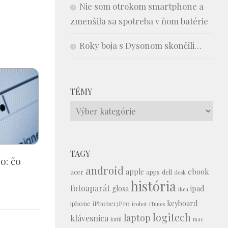
Nie som otrokom smartphone a
zmenšila sa spotreba v ňom batérie
Roky boja s Dysonom skončili…
TÉMY
Témy
TAGY
o: čo
android
ebook
apple
acer
apps
dell
desk
história
fotoaparát
glosa
ipad
ikea
keyboard
iphone
iPhone13Pro
irobot
iTunes
logitech
laptop
klávesnica
kutil
mac