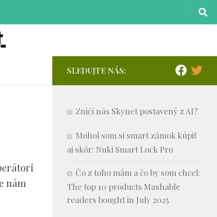
SLEDUJTE NÁS:
Zničí nás Skynet postavený z AI?
Mohol som si smart zámok kúpiť
aj skôr: Nuki Smart Lock Pro
perátori
Čo z toho mám a čo by som chcel:
že nám
The top 10 products Mashable
readers bought in July 2025