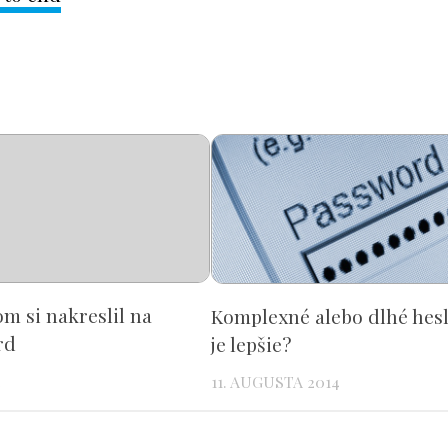
om si nakreslil na
Komplexné alebo dlhé hesl
rd
je lepšie?
1
11. AUGUSTA 2014