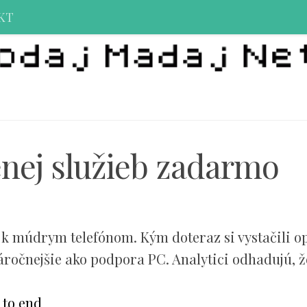
KT
nej služieb zadarmo
k múdrym telefónom. Kým doteraz si vystačili o
náročnejšie ako podpora PC. Analytici odhadujú, 
 to end