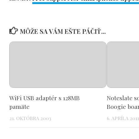
MÔŽE SA VÁM EŠTE PÁČIŤ...
WiFi USB adaptér s 128MB
Noteslate s
pamäte
Boogie boa
21. OKTÓBRA 2003
6. APRÍLA 201