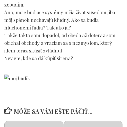
zobudím.
Áno, moje budiace systémy ničia život susedom, iba
môj spánok nechávajú kľudný. Ako sa budia
hluchonemí ľudia? Tak ako ja?
Takže takto som dopadol, od obeda až doteraz som
obiehal obchody a vraciam sa s nezmyslom, ktorý
idem teraz skúsiť zvládnuť.
Neviete, kde sa dá kúpiť siréna?
MÔŽE SA VÁM EŠTE PÁČIŤ...