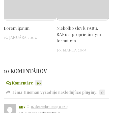
Lorem ipsum
Niekoľko slov k FARu,
RARu a proprietárnym
15. JANUÁRA 2004
formátom
30. MARCA 2003
10 KOMENTÁROV
Komentáre
10
Téma Hueman vyžaduje nasledujúce pluginy:
0
otty
16. decembra 2003 o 22.13
24V a sirena z lokomotivy :)