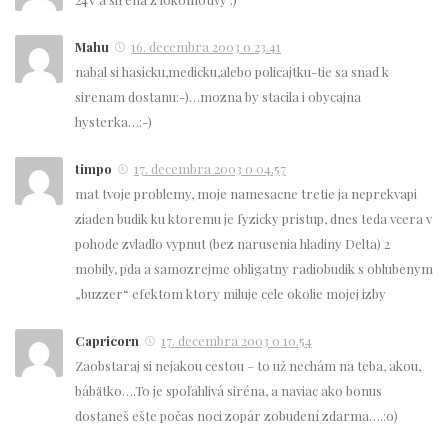
Mahu
16. decembra 2003 o 23.41
nabal si hasicku,medicku,alebo policajtku-tie sa snad k
sirenam dostanu:-)…mozna by stacila i obycajna
hysterka…:-)
timpo
17. decembra 2003 o 04.57
mat tvoje problemy, moje namesacne tretie ja neprekvapi
ziaden budik ku ktoremu je fyzicky pristup, dnes teda vcera v
pohode zvladlo vypnut (bez narusenia hladiny Delta) 2
mobily, pda a samozrejme obligatny radiobudik s oblubenym
„buzzer“ efektom ktory miluje cele okolie mojej izby
Capricorn
17. decembra 2003 o 10.54
Zaobstaraj si nejakou cestou – to už nechám na teba, akou,
bábätko….To je spoľahlivá siréna, a naviac ako bonus
dostaneš ešte počas noci zopár zobudení zdarma….:o)