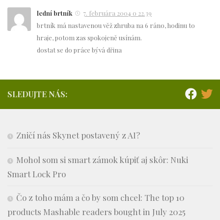
lední brtník
7. februára 2004 o 22.39
brtník má nastavenou věž zhruba na 6 ráno, hodinu to
hraje, potom zas spokojeně usínám.
dostat se do práce bývá dřina
SLEDUJTE NÁS:
Zničí nás Skynet postavený z AI?
Mohol som si smart zámok kúpiť aj skôr: Nuki
Smart Lock Pro
Čo z toho mám a čo by som chcel: The top 10
products Mashable readers bought in July 2025