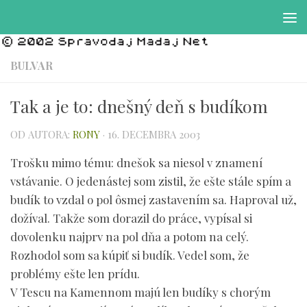
Preskočiť na obsah
BULVAR
Tak a je to: dnešný deň s budíkom
OD AUTORA:
RONY
·
16. DECEMBRA 2003
Trošku mimo tému: dnešok sa niesol v znamení
vstávanie. O jedenástej som zistil, že ešte stále spím a
budík to vzdal o pol ôsmej zastavením sa. Haproval už,
dožíval. Takže som dorazil do práce, vypísal si
dovolenku najprv na pol dňa a potom na celý.
Rozhodol som sa kúpiť si budík. Vedel som, že
problémy ešte len prídu.
V Tescu na Kamennom majú len budíky s chorým