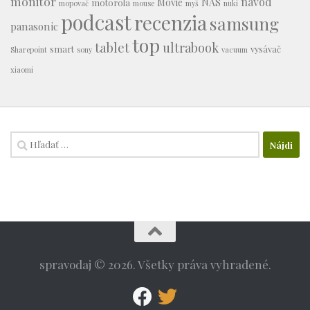
monitor
návod
Movie
NAS
motorola
mopovač
mouse
myš
nuki
podcast
recenzia
samsung
panasonic
top
tablet
ultrabook
smart
vysávač
Sharepoint
sony
vacuum
xiaomi
Hľadať:
spravodaj © 2026. Všetky práva vyhradené.