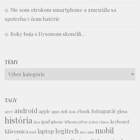
Nie som otrokom smartphone a zmenšila sa
spotreba v ňom batérie
Roky boja s Dysonom skončili…
TÉMY
Témy
TAGY
android
fotoaparát
ebook
apple
glosa
acer
apps
dell
desk
história
ipad
keyboard
iphone
iPhone13Pro
ikea
irobot
iTunes
mobil
logitech
laptop
klávesnica
kutil
mac mini