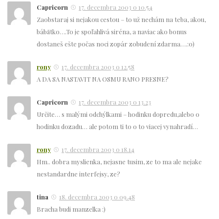
Capricorn
17. decembra 2003 o 10.54
Zaobstaraj si nejakou cestou – to už nechám na teba, akou,
bábätko….To je spoľahlivá siréna, a naviac ako bonus
dostaneš ešte počas noci zopár zobudení zdarma….:o)
rony
17. decembra 2003 o 12.58
A DA SA NASTAVIT NA OSMU RANO PRESNE?
Capricorn
17. decembra 2003 o 13.23
Určite… s malými odchýlkami – hodinku dopredu,alebo o
hodinku dozadu… ale potom ti to o to viacej vynahradí…
rony
17. decembra 2003 o 18.14
Hm.. dobra myslienka, nejasne tusim, ze to ma ale nejake
nestandardne interfejsy, ze?
tina
18. decembra 2003 o 09.48
Bracha budi manzelka :)