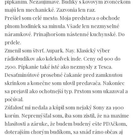
pipkaním. Nezaujímavé. Budíky s kovovým zvončekom
majú len mechanické. Zazvonia len raz.
Prešiel som celé mesto. Moja predstava o obchode
plnom hodiniek sa minula. Všade len nezmyselné
náramkové. Prinajhoršom nástenné kuchynské. Do
prdele.
Zmenil som štvrť. Aupark. Nay. Klasický výber
rádiobudíkov ako kdekoľvek inde. Ceny od 900 do
2500. Pípkanie také isté ako nezmysly z Tesca.
Desaťminútové prosebné čakanie pred zamknutou
skrinkou a konečne som ulovil predavača. Nakoniec
sa prejavil ako ochotnejší typ. Prstom som ukazoval a
počúval.
Zúfalosť mi nedala a kúpil som nejaký Sony za 1900
korún. Nepremýšľal som, iba som zistil, že na maxime
hlasitosti a záruke, že budem budený ešte PDAčkom,
doterajším chorým budíkom, sa snáď ráno občas aj