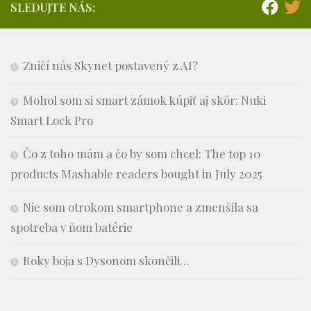
SLEDUJTE NÁS:
Zničí nás Skynet postavený z AI?
Mohol som si smart zámok kúpiť aj skôr: Nuki
Smart Lock Pro
Čo z toho mám a čo by som chcel: The top 10
products Mashable readers bought in July 2025
Nie som otrokom smartphone a zmenšila sa
spotreba v ňom batérie
Roky boja s Dysonom skončili…