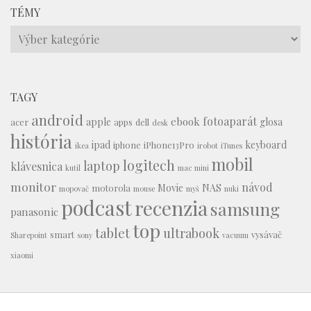
TÉMY
Témy
TAGY
android
fotoaparát
ebook
apple
glosa
acer
apps
dell
desk
história
ipad
keyboard
iphone
iPhone13Pro
ikea
irobot
iTunes
mobil
logitech
laptop
klávesnica
kutil
mac mini
monitor
návod
Movie
NAS
motorola
mopovač
mouse
myš
nuki
podcast
recenzia
samsung
panasonic
top
tablet
ultrabook
smart
vysávač
Sharepoint
sony
vacuum
xiaomi