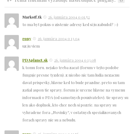
Markoff.tk
26. januára 2004 o 01.52
to ma byt pokus o zistenie adresy ked si ju zabudol? :-)
rony
26. januára 2004 o 13.04
uz ju viem
PDAplanet.sk
26. januára 2004 o 13.08
k tomu foru. nejako treba zacat (forum v tejto podobe
funguje presne tyzden). z nicoho nic tam ludia nezacnu
davat prispevky, hlavne ked to bude prazdne. preto su tam
zatial aspon tie spravy. forum je urcene hlavne na vymenu
informacii o PDA (od samotnych pouzivatelov). tie spravy su
len ako doplnok, kto chce nech si pozrie. na spravy su
vyhradene fora „Novinky“, v ostatnych specializovanych
forach spravy nie su a nebudu.
rony
26. januára 2004 o 13.56