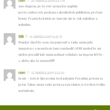
ano chapem, ze to este nema kto naplnit.
preto radsej este pockam s akoukolvek publicitou, pretoze
bezny Franta ked zisti, ze tam nic nie je, tak nakukne a
zabudne.
Mik
31. januára 2005 o 11.36
Nazdar chcel by som vás poprosiť o radu. mám pda
tungsten e a nemôžem tam rozchodiť GPRS mohol by mi
niekto poradiť kde mám zohnať ovládače na Sagem MYX5 –
2. alebo ako to nastaviť!!!!
rony
31. januára 2005 o 12.50
tu nie = toto je Spravodaj. Ked zalozim Poradnu, potom sa
pytaj. Takze moja rada: pytaj sa u predajcu, u vyrobcu tvojho
zariadenia.