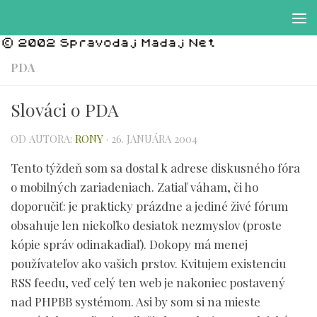
Preskočiť na obsah
PDA
Slováci o PDA
OD AUTORA:
RONY
·
26. JANUÁRA 2004
Tento týždeň som sa dostal k adrese diskusného fóra
o mobilných zariadeniach. Zatiaľ váham, či ho
doporučiť: je prakticky prázdne a jediné živé fórum
obsahuje len niekoľko desiatok nezmyslov (proste
kópie správ odinakadiaľ). Dokopy má menej
používateľov ako vašich prstov. Kvitujem existenciu
RSS feedu, veď celý ten web je nakoniec postavený
nad PHPBB systémom. Asi by som si na mieste