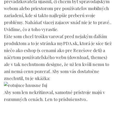
prevádzkovateľa ujasnil, či chcem byť spravodajským
webom alebo priestorom pre používateľov mobilných
zariadení, kde si takto najlepšie preberú svoje
problémy. Naháňať viacej zajacov snáď nie je to pravé..
Uvidíme, čo z toho vyrastie.
Ešte som chcel trošku varovať pred nejakým ďalším
produktom a to je stránka myPDA.sk, ktorá je síce tiež
niečo ako eshop (s cenami ako pre Rezešove deti) a
náčrtom používateľského webu (download, themes)
ale v tak nechutnom designe, že už len kvôli nemu to
ani nemá cenu pozerať. Aby som vás dostatočne
znechutil, tu je ukážka:
Aby som len nekritizoval, samotné prístroje majú v
rozumných cenách. Len to príslušenstvo..