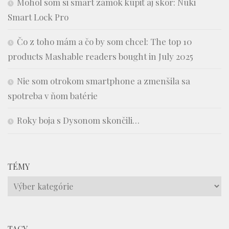
Mohol som si smart zámok kúpiť aj skôr: Nuki
Smart Lock Pro
Čo z toho mám a čo by som chcel: The top 10
products Mashable readers bought in July 2025
Nie som otrokom smartphone a zmenšila sa
spotreba v ňom batérie
Roky boja s Dysonom skončili…
TÉMY
Témy
TAGY