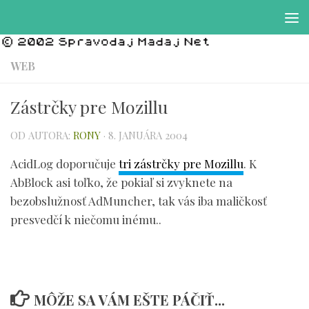
Preskočiť na obsah
WEB
Zástrčky pre Mozillu
OD AUTORA:
RONY
·
8. JANUÁRA 2004
AcidLog doporučuje
tri zástrčky pre Mozillu
. K
AbBlock asi toľko, že pokiaľ si zvyknete na
bezobslužnosť AdMuncher, tak vás iba maličkosť
presvedčí k niečomu inému..
MÔŽE SA VÁM EŠTE PÁČIŤ...