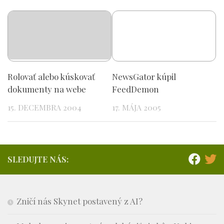
Rolovať alebo kúskovať
NewsGator kúpil
dokumenty na webe
FeedDemon
15. DECEMBRA 2004
17. MÁJA 2005
SLEDUJTE NÁS:
Zničí nás Skynet postavený z AI?