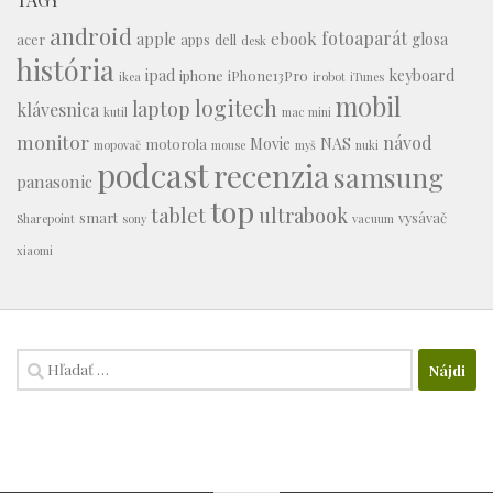
android
fotoaparát
ebook
apple
glosa
acer
apps
dell
desk
história
ipad
keyboard
iphone
iPhone13Pro
ikea
irobot
iTunes
mobil
logitech
laptop
klávesnica
kutil
mac mini
monitor
návod
Movie
NAS
motorola
mopovač
mouse
myš
nuki
podcast
recenzia
samsung
panasonic
top
tablet
ultrabook
smart
vysávač
Sharepoint
sony
vacuum
xiaomi
Hľadať: