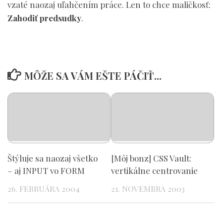
vzaté naozaj uľahčením práce. Len to chce maličkosť:
Zahodiť predsudky
.
MÔŽE SA VÁM EŠTE PÁČIŤ...
Štýluje sa naozaj všetko
[Môj bonz] CSS Vault:
– aj INPUT vo FORM
vertikálne centrovanie
26. FEBRUÁRA 2004
21. NOVEMBRA 2003