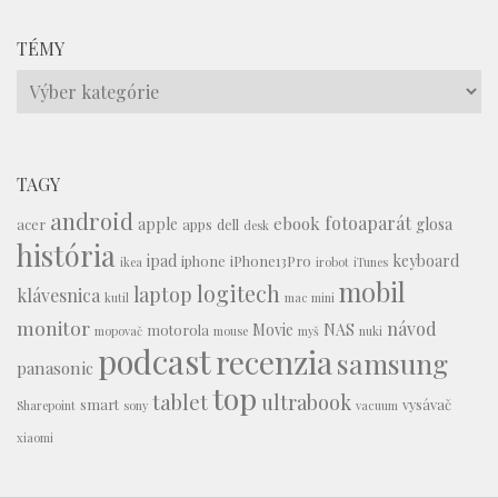
TÉMY
Témy
TAGY
android
fotoaparát
ebook
apple
glosa
acer
apps
dell
desk
história
ipad
keyboard
iphone
iPhone13Pro
ikea
irobot
iTunes
mobil
logitech
laptop
klávesnica
kutil
mac mini
monitor
návod
Movie
NAS
motorola
mopovač
mouse
myš
nuki
podcast
recenzia
samsung
panasonic
top
tablet
ultrabook
smart
vysávač
Sharepoint
sony
vacuum
xiaomi