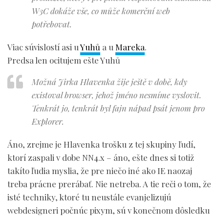
W3C dokáže vše, co může komerční web
potřebovat.
Viac súvislostí asi u
Yuhů
a u
Mareka
.
Predsa len ocitujem ešte Yuhů
Možná Jirka Hlavenka žije ještě v době, kdy
existoval browser, jehož jméno nesmíme vyslovit.
Tenkrát jo, tenkrát byl fajn nápad psát jenom pro
Explorer.
Áno, zrejme je Hlavenka trošku z tej skupiny ľudí,
ktorí zaspali v dobe NN4.x – áno, ešte dnes si totiž
takíto ľudia myslia, že pre niečo iné ako IE naozaj
treba prácne prerábať. Nie netreba. A tie reči o tom, že
isté techniky, ktoré tu neustále evanjelizujú
webdesigneri počnúc pixym, sú v konečnom dôsledku