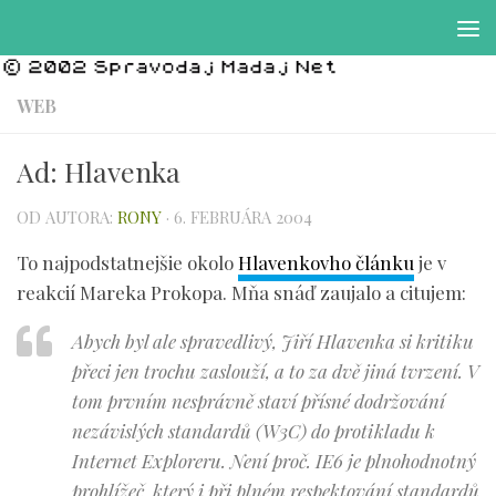
Preskočiť na obsah
WEB
Ad: Hlavenka
OD AUTORA:
RONY
·
6. FEBRUÁRA 2004
To najpodstatnejšie okolo
Hlavenkovho článku
je v
reakcií Mareka Prokopa. Mňa snáď zaujalo a citujem:
Abych byl ale spravedlivý, Jiří Hlavenka si kritiku
přeci jen trochu zaslouží, a to za dvě jiná tvrzení. V
tom prvním nesprávně staví přísné dodržování
nezávislých standardů (W3C) do protikladu k
Internet Exploreru. Není proč. IE6 je plnohodnotný
prohlížeč, který i při plném respektování standardů