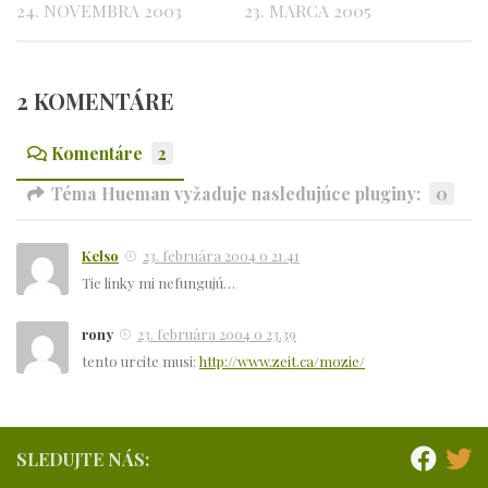
24. NOVEMBRA 2003
23. MARCA 2005
2 KOMENTÁRE
Komentáre
2
Téma Hueman vyžaduje nasledujúce pluginy:
0
Kelso
23. februára 2004 o 21.41
Tie linky mi nefungujú…
rony
23. februára 2004 o 23.39
tento urcite musi:
http://www.zeit.ca/mozie/
SLEDUJTE NÁS: