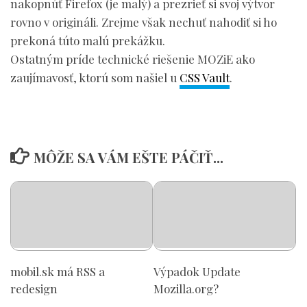
nakopnúť Firefox (je malý) a prezrieť si svoj výtvor
rovno v origináli. Zrejme však nechuť nahodiť si ho
prekoná túto malú prekážku.
Ostatným príde technické riešenie MOZiE ako
zaujímavosť, ktorú som našiel u
CSS Vault
.
MÔŽE SA VÁM EŠTE PÁČIŤ...
mobil.sk má RSS a
Výpadok Update
redesign
Mozilla.org?