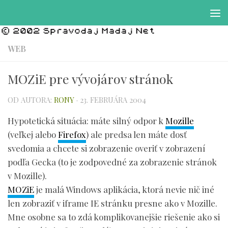
Preskočiť na obsah
WEB
MOZiE pre vývojárov stránok
OD AUTORA:
RONY
·
23. FEBRUÁRA 2004
Hypotetická situácia: máte silný odpor k
Mozille
(veľkej alebo
Firefox
) ale predsa len máte dosť
svedomia a chcete si zobrazenie overiť v zobrazení
podľa Gecka (to je zodpovedné za zobrazenie stránok
v Mozille).
MOZiE
je malá Windows aplikácia, ktorá nevie nič iné
len zobraziť v iframe IE stránku presne ako v Mozille.
Mne osobne sa to zdá komplikovanejšie riešenie ako si