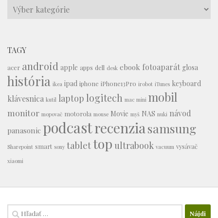
Témy
TAGY
android
fotoaparát
ebook
apple
glosa
acer
apps
dell
desk
história
ipad
keyboard
iphone
iPhone13Pro
ikea
irobot
iTunes
mobil
logitech
laptop
klávesnica
kutil
mac mini
monitor
návod
Movie
NAS
motorola
mopovač
mouse
myš
nuki
podcast
recenzia
samsung
panasonic
top
tablet
ultrabook
smart
vysávač
Sharepoint
sony
vacuum
xiaomi
Hľadať: