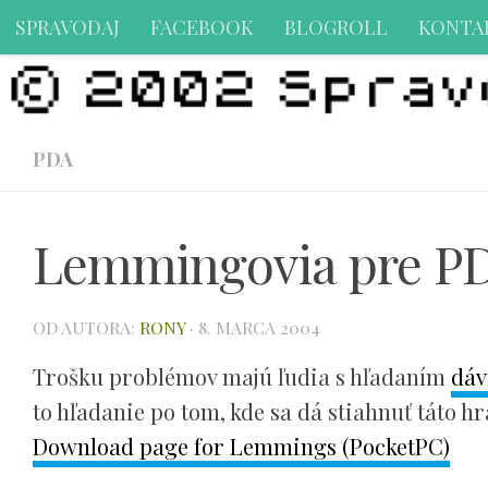
SPRAVODAJ
FACEBOOK
BLOGROLL
KONTA
Preskočiť na obsah
PDA
Lemmingovia pre PDA
OD AUTORA:
RONY
·
8. MARCA 2004
Trošku problémov majú ľudia s hľadaním
dáv
to hľadanie po tom, kde sa dá stiahnuť táto h
Download page for Lemmings (PocketPC)