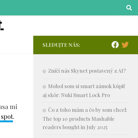
SLEDUJTE NÁS:
Zničí nás Skynet postavený z AI?
Mohol som si smart zámok kúpiť
aj skôr: Nuki Smart Lock Pro
asa mi
Čo z toho mám a čo by som chcel:
 spot
.
The top 10 products Mashable
readers bought in July 2025