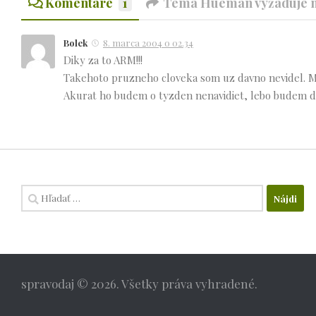
Komentáre
1
Téma Hueman vyžaduje na
Bolek
8. marca 2004 o 02.34
Diky za to ARM!!!
Takehoto pruzneho cloveka som uz davno nevidel. Me
Akurat ho budem o tyzden nenavidiet, lebo budem do
Hľadať:
spravodaj © 2026. Všetky práva vyhradené.