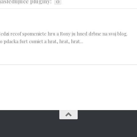
sledujúce pluginy:
0
dzi recof spomeniete hru a Rony ju hned drbne na svoj blog.
 pdacka furt cumiet a hrat, hrat, hrat…