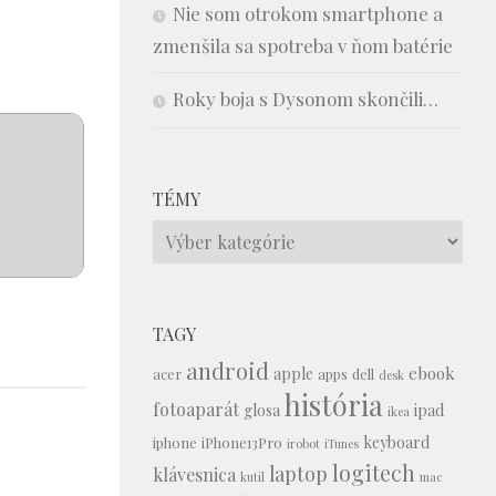
Nie som otrokom smartphone a
zmenšila sa spotreba v ňom batérie
Roky boja s Dysonom skončili…
TÉMY
Témy
TAGY
android
ebook
apple
acer
apps
dell
desk
história
fotoaparát
glosa
ipad
ikea
keyboard
iphone
iPhone13Pro
irobot
iTunes
logitech
laptop
klávesnica
kutil
mac