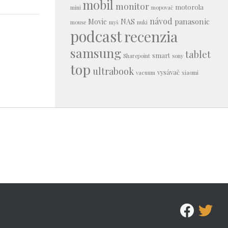
mobil
monitor
motorola
mini
mopovač
návod
panasonic
Movie
NAS
mouse
myš
nuki
podcast
recenzia
samsung
tablet
smart
Sharepoint
sony
top
ultrabook
vysávač
vacuum
xiaomi