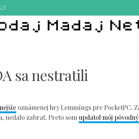
KT
 sa nestratili
nejšie
oznámenej hry Lemmings pre PocketPC. Z
ra, nedalo zabrať. Preto som
updatol môj pôvodný