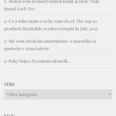
Mohol som si smart zámok kúpiť aj skôr: Nuki
Smart Lock Pro
Čo z toho mám a čo by som chcel: The top 10
products Mashable readers bought in July 2025
Nie som otrokom smartphone a zmenšila sa
spotreba v ňom batérie
Roky boja s Dysonom skončili…
TÉMY
Témy
TAGY