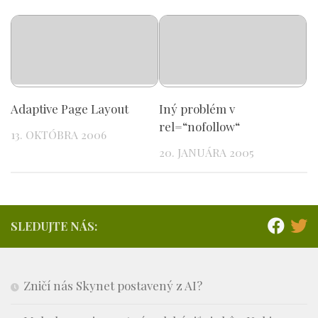
Adaptive Page Layout
Iný problém v
rel=“nofollow“
13. OKTÓBRA 2006
20. JANUÁRA 2005
SLEDUJTE NÁS:
Zničí nás Skynet postavený z AI?