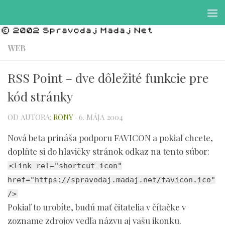
Preskočiť na obsah
WEB
RSS Point – dve dôležité funkcie pre
kód stránky
OD AUTORA:
RONY
·
6. MÁJA 2004
Nová beta prináša podporu FAVICON a pokiaľ chcete,
doplňte si do hlavičky stránok odkaz na tento súbor:
<link rel="shortcut icon"
href="https://spravodaj.madaj.net/favicon.ico"
/>
Pokiaľ to urobíte, budú mať čitatelia v čítačke v
zozname zdrojov vedľa názvu aj vašu ikonku.