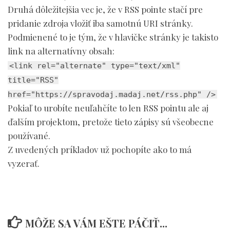
Druhá dôležitejšia vec je, že v RSS pointe stačí pre
pridanie zdroja vložiť iba samotnú URI stránky.
Podmienené to je tým, že v hlavičke stránky je takisto
link na alternatívny obsah:
<link rel="alternate" type="text/xml"
title="RSS"
href="https://spravodaj.madaj.net/rss.php" />
Pokiaľ to urobíte neuľahčíte to len RSS pointu ale aj
ďalším projektom, pretože tieto zápisy sú všeobecne
používané.
Z uvedených príkladov už pochopíte ako to má
vyzerať.
MÔŽE SA VÁM EŠTE PÁČIŤ...