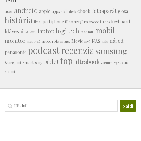
android
fotoaparát
ebook
apple
glosa
acer
apps
dell
desk
história
ipad
keyboard
iphone
iPhone13Pro
ikea
irobot
iTunes
mobil
logitech
laptop
klávesnica
kutil
mac mini
monitor
návod
Movie
NAS
motorola
mopovač
mouse
myš
nuki
podcast
recenzia
samsung
panasonic
top
tablet
ultrabook
smart
vysávač
Sharepoint
sony
vacuum
xiaomi
Hľadať: