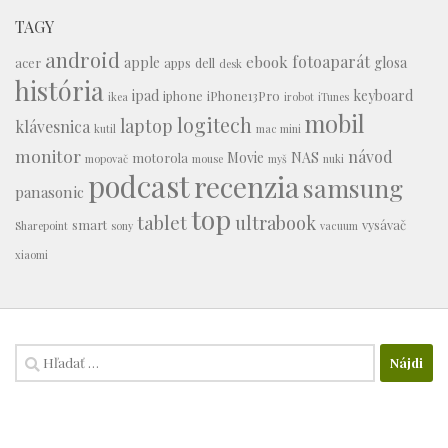
TAGY
android
fotoaparát
ebook
apple
glosa
acer
apps
dell
desk
história
ipad
keyboard
iphone
iPhone13Pro
ikea
irobot
iTunes
mobil
logitech
laptop
klávesnica
kutil
mac mini
monitor
návod
Movie
NAS
motorola
mopovač
mouse
myš
nuki
podcast
recenzia
samsung
panasonic
top
tablet
ultrabook
smart
vysávač
Sharepoint
sony
vacuum
xiaomi
Hľadať: