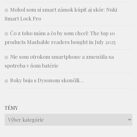
Mohol som si smart zámok kúpiť aj skôr: Nuki
Smart Lock Pro
Čo z toho mám a čo by som chcel: The top 10
products Mashable readers bought in July 2025
Nie som otrokom smartphone a zmenšila sa
spotreba v ňom batérie
Roky boja s Dysonom skončili…
TÉMY
Témy