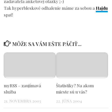
zadávateľa anketovej otázky ;-)
Tak hyperbleskové odhalenie máme za sebou a
Hajdu
spať!
MÔŽE SA VÁM EŠTE PÁČIŤ...
myRSS – zaujímavá
Štatistiky? Na akom
služba
mieste sú u vás?
21. NOVEMBRA 2003
22. JÚNA 2004