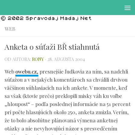
Preskočiť na obsah
WEB
Anketa o súťaži BŘ stiahnutá
OD AUTORA:
RONY
·
28. AUGUSTA 2004
Web
owebu.cz,
presnejšie ľudkovia za ním, sa nadchli
súťažou a v nejakých komentároch sa chválili drvivou
väčšinou súhlasiacich na ich ankete. V momente, keď
sa však (ktovie prečo) preklopili misky váh ku voľbe
„hloupost“ – podľa poslednej informácie na 51 percent
pri počte hlasujúcich okolo 250, anketa zmizla. Verím,
že to bolo absolútne plánovaná výmena anketnej
otázky a nie nevyhovujúci názor s presvedčením