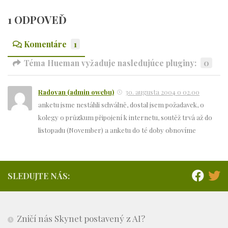
1 ODPOVEĎ
Komentáre
1
Téma Hueman vyžaduje nasledujúce pluginy:
0
Radovan (admin owebu)
30. augusta 2004 o 02.00
anketu jsme nestáhli schválně, dostal jsem požadavek, o
kolegy o průzkum připojení k internetu, soutěž trvá až do
listopadu (November) a anketu do té doby obnovíme
SLEDUJTE NÁS:
Zničí nás Skynet postavený z AI?