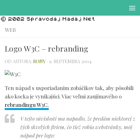
Preskočiť na obsah
WEB
Logo W3C – rebranding
OD AUTORA:
RONY
·
9. SEPTEMBRA 2004
Ten nápad s usporiadanim zobáčikov tak, aby pôsobili
ako kocka je vynikajúci. Viac veľmi zaujímavého o
rebrandingu W3C.
V tejto súvislosti ma napadlo, že predám niektorej z
tých skvelých firiem, čo tiež robia webstránky, môj
nápad pre logo: