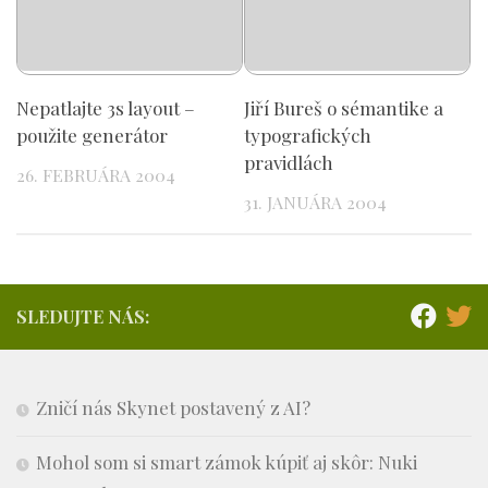
Nepatlajte 3s layout –
Jiří Bureš o sémantike a
použite generátor
typografických
pravidlách
26. FEBRUÁRA 2004
31. JANUÁRA 2004
SLEDUJTE NÁS:
Zničí nás Skynet postavený z AI?
Mohol som si smart zámok kúpiť aj skôr: Nuki