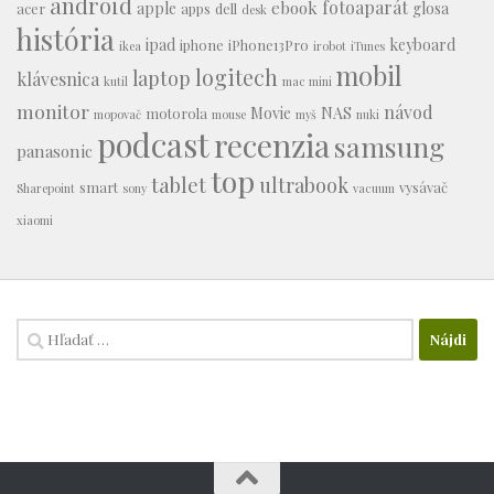
android
fotoaparát
ebook
apple
glosa
acer
apps
dell
desk
história
ipad
keyboard
iphone
iPhone13Pro
ikea
irobot
iTunes
mobil
logitech
laptop
klávesnica
kutil
mac mini
monitor
návod
Movie
NAS
motorola
mopovač
mouse
myš
nuki
podcast
recenzia
samsung
panasonic
top
tablet
ultrabook
smart
vysávač
Sharepoint
sony
vacuum
xiaomi
Hľadať: