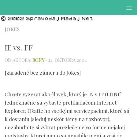
Preskočiť na obsah
JOKES
IE vs. FF
OD AUTORA:
RONY
·
24. OKTÓBRA 2004
[zaradené bez zámeru do Jokes]
Chcete vyzerať ako človek, ktorý je IN v IT (ITIN)?
Jednoznačne sa vybavte prehliadačom Internet
Explorer. Ošaťte ho všetkými servicepackmi, ktoré sú
k dostaniu (sleduj neskôr témy na rozhovor),
nezabudnite si vybrať prezlečenie vo forme nejakej
nadstavby, ktorej meno sa neustále mení a vraj do