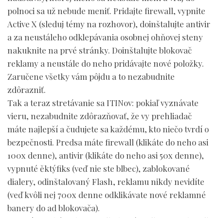
polnoci sa už nebude meniť. Pridajte firewall, vypnite
Active X (sleduj témy na rozhovor), doinštalujte antivir
a za neustáleho odklepávania osobnej ohňovej steny
nakuknite na prvé stránky. Doinštalujte blokovač
reklamy a neustále do neho pridávajte nové položky.
Zaručene všetky vám pôjdu a to nezabudnite
zdôrazniť.
Tak a teraz stretávanie sa ITINov: pokiaľ vyznávate
vieru, nezabudnite zdôrazňovať, že vy prehliadač
máte najlepší a čudujete sa každému, kto niečo tvrdí o
bezpečnosti. Predsa máte firewall (klikáte do neho asi
100x denne), antivir (klikáte do neho asi 50x denne),
vypnuté ěktýfiks (veď nie ste blbec), zablokované
dialery, odinštalovaný Flash, reklamu nikdy nevidíte
(veď kvôli nej 700x denne odklikávate nové reklamné
banery do ad blokovača).