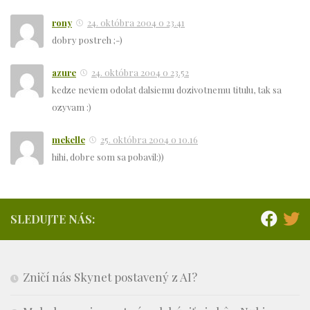
rony
24. októbra 2004 o 23.41
dobry postreh ;-)
azure
24. októbra 2004 o 23.52
kedze neviem odolat dalsiemu dozivotnemu titulu, tak sa
ozyvam :)
mekelle
25. októbra 2004 o 10.16
hihi, dobre som sa pobavil:))
SLEDUJTE NÁS:
Zničí nás Skynet postavený z AI?