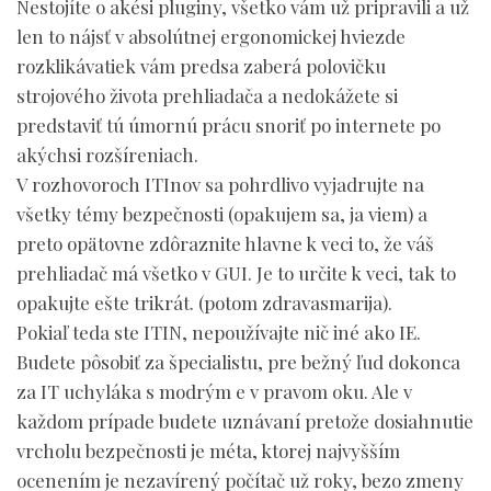
Nestojíte o akési pluginy, všetko vám už pripravili a už
len to nájsť v absolútnej ergonomickej hviezde
rozklikávatiek vám predsa zaberá polovičku
strojového života prehliadača a nedokážete si
predstaviť tú úmornú prácu snoriť po internete po
akýchsi rozšíreniach.
V rozhovoroch ITInov sa pohrdlivo vyjadrujte na
všetky témy bezpečnosti (opakujem sa, ja viem) a
preto opätovne zdôraznite hlavne k veci to, že váš
prehliadač má všetko v GUI. Je to určite k veci, tak to
opakujte ešte trikrát. (potom zdravasmarija).
Pokiaľ teda ste ITIN, nepoužívajte nič iné ako IE.
Budete pôsobiť za špecialistu, pre bežný ľud dokonca
za IT uchyláka s modrým e v pravom oku. Ale v
každom prípade budete uznávaní pretože dosiahnutie
vrcholu bezpečnosti je méta, ktorej najvyšším
ocenením je nezavírený počítač už roky, bezo zmeny