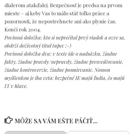
dialerom atakďalej. Bezpečnosť je predsa na prvom
mieste – aj keby Vas to málo stáť toľko práce a
pozornosti, že nepostrehnete ani ako plynie čas.
Končí rok 2004.
Povinná doložka: kto si neprečítal prvý riadok a ozve sa,
obdrží doživotný titul tupec ;-)
Povinná doložka dva: v texte ide o nadsázku, žiadne
fakty, žiadne pravdy/nepravdy, žiadne presvedčovanie,
žiadne kontroverzie, žiadne posmievanie. Nosnou
myšlienkou je iba veta: bezpečné IE majú ľudia, čo majú
IT v hlave.
MÔŽE SA VÁM EŠTE PÁČIŤ...