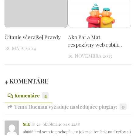
Čítanie včerajšej Pravdy
Ako Pat a Mat
respozívny web robili…
28. MÁJA 2004
19. NOVEMBRA 2013
4 KOMENTÁRE
Komentáre
4
Téma Hueman vyžaduje nasledujúce pluginy:
0
SuE
24. októbra 2004 o 22.58
ahááá, teď sem to pochopila, to jokes je ten link na firefox :-)