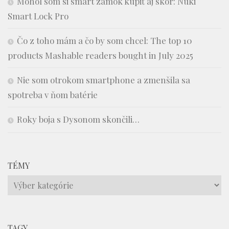
Mohol som si smart zámok kúpiť aj skôr: Nuki
Smart Lock Pro
Čo z toho mám a čo by som chcel: The top 10
products Mashable readers bought in July 2025
Nie som otrokom smartphone a zmenšila sa
spotreba v ňom batérie
Roky boja s Dysonom skončili…
TÉMY
Témy
TAGY