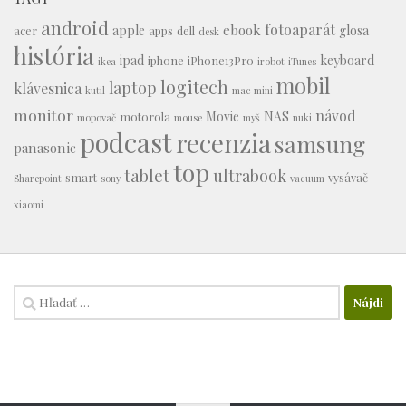
android
fotoaparát
ebook
apple
glosa
acer
apps
dell
desk
história
ipad
keyboard
iphone
iPhone13Pro
ikea
irobot
iTunes
mobil
logitech
laptop
klávesnica
kutil
mac mini
monitor
návod
Movie
NAS
motorola
mopovač
mouse
myš
nuki
podcast
recenzia
samsung
panasonic
top
tablet
ultrabook
smart
vysávač
Sharepoint
sony
vacuum
xiaomi
Hľadať: