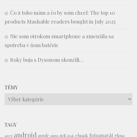
Čo z toho mám a čo by som chcel: The top 10
products Mashable readers bought in July 2025
Nie som otrokom smartphone a zmenšila sa
spotreba v ňom batérie
Roky boja s Dysonom skončili…
TÉMY
Témy
TAGY
android
fotoaparát
ebook
apple
glosa
acer
apps
dell
desk