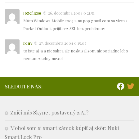
Jozef Izso
26. decembra 2004 o 21.51
Mám Windows Mobile 2003 a na pop.gmail.com sa viem s
Pocket Outlook prijiť cez SSL bez problémov.
rony
27. decembra 2004 o 15.07
to iste aj ja a nic sakra ale neskusal som nic poriadne lebo
nemam ziadny navod.
SLEDUJTE NÁS:
Zničí nás Skynet postavený z AI?
Mohol som si smart zámok kúpiť aj skôr: Nuki
Smart Lock Pro