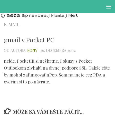
Preskočiť na obsah
E-MAIL
gmail v Pocket PC
OD AUTORA:
RONY
·
26. DECEMBRA 2004
nejde. PocketIE si neškrtne. Pokusy s Pocket
Outlookom zlyhajú na divnej podpore SSL. Takže ešte
by mohol zafungovať nPop. Som na inete cez PDA a
overím si to po návrate.
MÔŽE SA VÁM EŠTE PÁČIŤ...