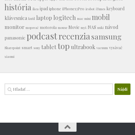
história
ipad
keyboard
iphone
iPhone13Pro
ikea
irobot
iTunes
mobil
logitech
laptop
klávesnica
kutil
mac mini
monitor
návod
Movie
NAS
motorola
mopovač
mouse
myš
nuki
podcast
recenzia
samsung
panasonic
top
tablet
ultrabook
smart
vysávač
Sharepoint
sony
vacuum
xiaomi
Hľadať: