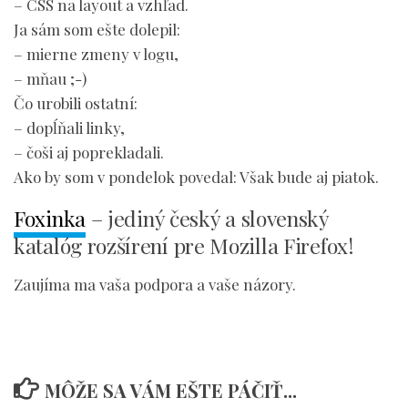
– CSS na layout a vzhľad.
Ja sám som ešte dolepil:
– mierne zmeny v logu,
– mňau ;-)
Čo urobili ostatní:
– dopĺňali linky,
– čoši aj poprekladali.
Ako by som v pondelok povedal: Však bude aj piatok.
Foxinka
– jediný český a slovenský
katalóg rozšírení pre Mozilla Firefox!
Zaujíma ma vaša podpora a vaše názory.
MÔŽE SA VÁM EŠTE PÁČIŤ...