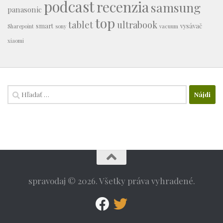
podcast
recenzia
samsung
panasonic
top
tablet
ultrabook
smart
vysávač
Sharepoint
sony
vacuum
xiaomi
Hľadať:
spravodaj © 2026. Všetky práva vyhradené.