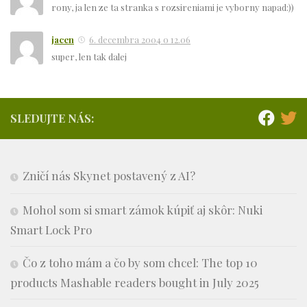
rony, ja len ze ta stranka s rozsireniami je vyborny napad:))
jacen
6. decembra 2004 o 12.06
super, len tak dalej
SLEDUJTE NÁS:
Zničí nás Skynet postavený z AI?
Mohol som si smart zámok kúpiť aj skôr: Nuki
Smart Lock Pro
Čo z toho mám a čo by som chcel: The top 10
products Mashable readers bought in July 2025