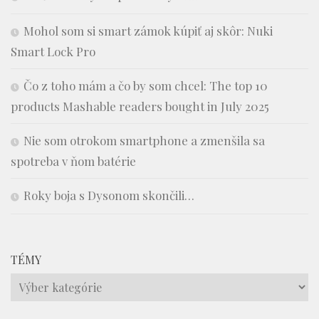
Mohol som si smart zámok kúpiť aj skôr: Nuki
Smart Lock Pro
Čo z toho mám a čo by som chcel: The top 10
products Mashable readers bought in July 2025
Nie som otrokom smartphone a zmenšila sa
spotreba v ňom batérie
Roky boja s Dysonom skončili…
TÉMY
Témy