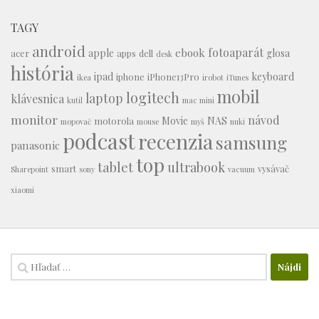
TAGY
android
fotoaparát
ebook
apple
glosa
acer
apps
dell
desk
história
ipad
keyboard
iphone
iPhone13Pro
ikea
irobot
iTunes
mobil
logitech
laptop
klávesnica
kutil
mac mini
monitor
návod
Movie
NAS
motorola
mopovač
mouse
myš
nuki
podcast
recenzia
samsung
panasonic
top
tablet
ultrabook
smart
vysávač
Sharepoint
sony
vacuum
xiaomi
Hľadať: