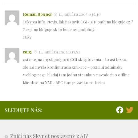
Roman Rogner
11. januára 2005 o 15.40
Díky za info. Nevis, jak nastavit CGI-BIN path na bloguje.cz ?
Resp. na bloguje.sk to bude asi podobný…
Díky.
rony
11. januára 2005 o 15.53
asi mas na mysli podporu CGI skriptovania – to asi tazko.
ale asi myslis konfiguracia xml-rpc – pozri si adminsky
weblog resp. hladaj tam jednu stranku v navodoch o offline
klientovi na XML-RPC tam je vsetko co treba.
SLEDUJTE NÁS:
Zničí nás Skynet postavený z AI?