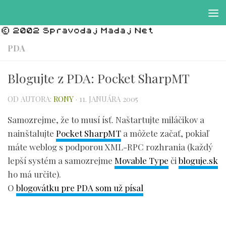
Preskočiť na obsah
PDA
Blogujte z PDA: Pocket SharpMT
OD AUTORA:
RONY
·
11. JANUÁRA 2005
Samozrejme, že to musí ísť. Naštartujte miláčikov a
nainštalujte
Pocket SharpMT
a môžete začať, pokiaľ
máte weblog s podporou XML-RPC rozhrania (každý
lepší systém a samozrejme
Movable Type
či
bloguje.sk
ho má určite).
O
blogovátku pre PDA som už písal