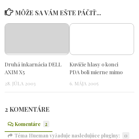
MÔŽE SA VÁM EŠTE PÁČIŤ...
Druhá inkarnácia DELL
Kuvičie hlasy o konci
AXIM X5
PDA boli mierne mimo
28. JÚLA 2003
6. MÁJA 2005
2 KOMENTÁRE
Komentáre
2
Téma Hueman vyžaduje nasledujúce pluginy:
0