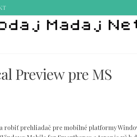
KT
cal Preview pre MS
la robiť prehliadač pre mobilné platformy Wind