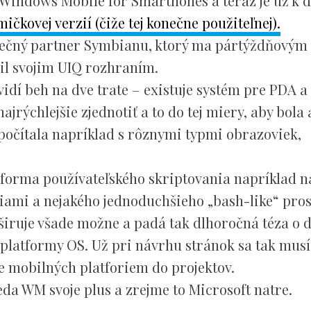
 Windows Mobile for Smarthones a teraz je už k d
kovej verzií (čiže tej konečne použiteľnej).
zpečný partner Symbianu, ktorý ma pártýždňovým
il svojim UIQ rozhraním.
vidí beh na dve trate – existuje systém pre PDA a
jrýchlejšie zjednotiť a to do tej miery, aby bola
počítala napríklad s rôznymi typmi obrazoviek,
ká forma používateľského skriptovania napríklad 
mi a nejakého jednoduchšieho „bash-like“ pros
iruje všade možne a padá tak dlhoročná téza o d
platformy OS. Už pri návrhu stránok sa tak musí
mobilných platforiem do projektov.
da WM svoje plus a zrejme to Microsoft natre.