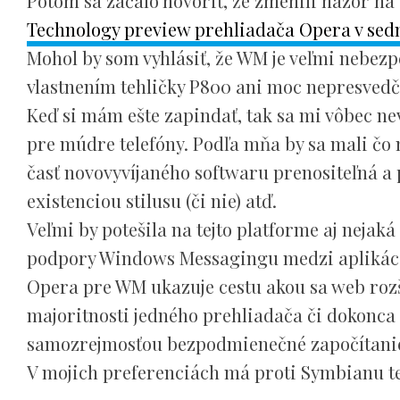
Potom sa začalo hovoriť, že zmenili názor na
Technology preview prehliadača Opera v sedmič
Mohol by som vyhlásiť, že WM je veľmi nebe
vlastnením tehličky P800 ani moc nepresvedč
Keď si mám ešte zapindať, tak sa mi vôbec ne
pre múdre telefóny. Podľa mňa by sa mali čo na
časť novovyvíjaného softwaru prenositeľná a 
existenciou stilusu (či nie) atď.
Veľmi by potešila na tejto platforme aj neja
podpory Windows Messagingu medzi aplikácia
Opera pre WM ukazuje cestu akou sa web rozš
majoritnosti jedného prehliadača či dokonca 
samozrejmosťou bezpodmienečné započítanie 
V mojich preferenciách má proti Symbianu te