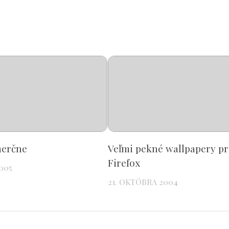
merčne
Veľmi pekné wallpapery pr
Firefox
005
21. OKTÓBRA 2004