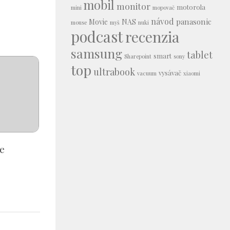
mobil
monitor
motorola
mini
mopovač
návod
panasonic
Movie
NAS
mouse
myš
nuki
podcast
recenzia
samsung
tablet
smart
Sharepoint
sony
top
ultrabook
vysávač
vacuum
xiaomi
e