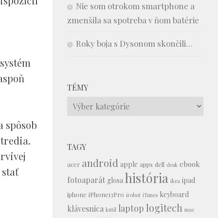
ispozícií
Nie som otrokom smartphone a
zmenšila sa spotreba v ňom batérie
Roky boja s Dysonom skončili…
 systém
 aspoň
TÉMY
Témy
na spôsob
tredia.
TAGY
rvivej
android
ebook
apple
acer
apps
dell
desk
 stať
história
fotoaparát
glosa
ipad
ikea
keyboard
iphone
iPhone13Pro
irobot
iTunes
logitech
laptop
klávesnica
kutil
mac