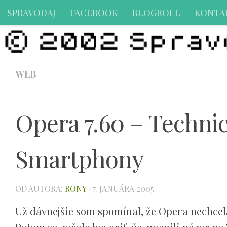
SPRAVODAJ
FACEBOOK
BLOGROLL
KONTA
Preskočiť na obsah
WEB
Opera 7.60 – Techni
Smartphony
OD AUTORA:
RONY
·
7. JANUÁRA 2005
Už dávnejšie som spomínal, že Opera nechce