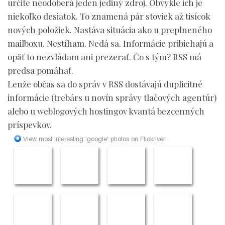
určite neodoberá jeden jediný zdroj. Obvykle ich je
niekoľko desiatok. To znamená pár stoviek až tisícok
nových položiek. Nastáva situácia ako u preplneného
mailboxu. Nestíham. Nedá sa. Informácie pribiehajú a
opäť to nezvládam ani prezerať. Čo s tým? RSS má
predsa pomáhať.
Lenže občas sa do správ v RSS dostávajú duplicitné
informácie (trebárs u novín správy tlačových agentúr)
alebo u weblogových hostingov kvantá bezcenných
príspevkov.