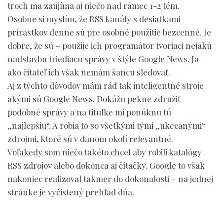
troch ma zaujíma aj niečo nad rámec 1-2 tém.
Osobne si myslím, že RSS kanály s desiatkami
prírastkov denne sú pre osobné použitie bezcenné. Je
dobre, že sú – použije ich programátor tvoriaci nejakú
nadstavbu triediacu správy v štýle Google News. Ja
ako čitateľ ich však nemám šancu sledovať.
Aj z týchto dôvodov mám rád tak inteligentné stroje
akými sú Google News. Dokážu pekne združiť
podobné správy a na titulke mi ponúknu tú
„najlepšiu“. A robia to so všetkými tými „ukecanými“
zdrojmi, ktoré sú v danom okolí relevantné.
Voľakedy som niečo takéto chcel aby robili katalógy
RSS zdrojov alebo dokonca aj čítačky. Google to však
nakoniec realizoval takmer do dokonalosti – na jednej
stránke je vyčistený prehľad dňa.