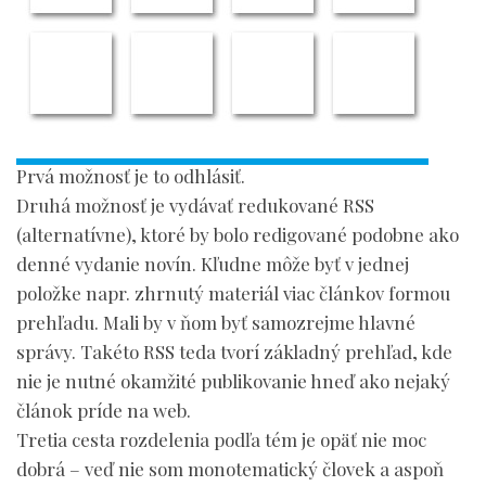
Prvá možnosť je to odhlásiť.
Druhá možnosť je vydávať redukované RSS
(alternatívne), ktoré by bolo redigované podobne ako
denné vydanie novín. Kľudne môže byť v jednej
položke napr. zhrnutý materiál viac článkov formou
prehľadu. Mali by v ňom byť samozrejme hlavné
správy. Takéto RSS teda tvorí základný prehľad, kde
nie je nutné okamžité publikovanie hneď ako nejaký
článok príde na web.
Tretia cesta rozdelenia podľa tém je opäť nie moc
dobrá – veď nie som monotematický človek a aspoň