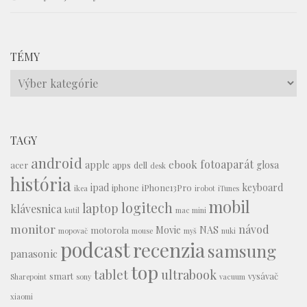
TÉMY
Témy
TAGY
android
fotoaparát
ebook
apple
glosa
acer
apps
dell
desk
história
ipad
keyboard
iphone
iPhone13Pro
ikea
irobot
iTunes
mobil
logitech
laptop
klávesnica
kutil
mac mini
monitor
návod
Movie
NAS
motorola
mopovač
mouse
myš
nuki
podcast
recenzia
samsung
panasonic
top
tablet
ultrabook
smart
vysávač
Sharepoint
sony
vacuum
xiaomi