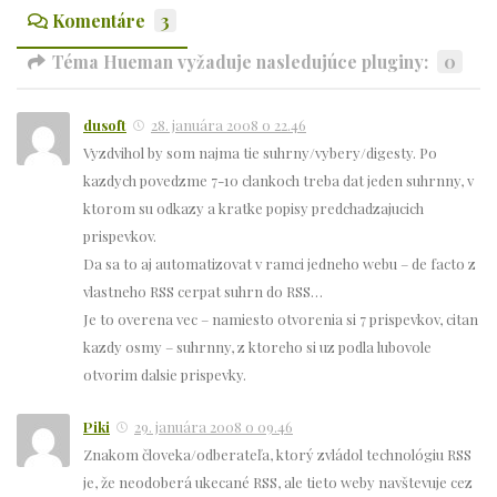
Komentáre
3
Téma Hueman vyžaduje nasledujúce pluginy:
0
dusoft
28. januára 2008 o 22.46
Vyzdvihol by som najma tie suhrny/vybery/digesty. Po
kazdych povedzme 7-10 clankoch treba dat jeden suhrnny, v
ktorom su odkazy a kratke popisy predchadzajucich
prispevkov.
Da sa to aj automatizovat v ramci jedneho webu – de facto z
vlastneho RSS cerpat suhrn do RSS…
Je to overena vec – namiesto otvorenia si 7 prispevkov, citan
kazdy osmy – suhrnny, z ktoreho si uz podla lubovole
otvorim dalsie prispevky.
Piki
29. januára 2008 o 09.46
Znakom človeka/odberateľa, ktorý zvládol technológiu RSS
je, že neodoberá ukecané RSS, ale tieto weby navštevuje cez