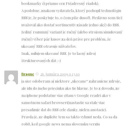
bookmarky či priamo cez F6(adresný riadok).
A podobne, znakom vydavateľa, ktorý pochopil technológiu
RSS je, že poskytuje to, o čom píše dusoft. Nedávno som tiež
uvažoval ako dostať sortiment(v zásade jedno aký) do RSS.
Jediný rozumný variant je ručný (alebo strojom simulovaný
ručný) výber pár kusov za deň práve pre problém, že
ukecaný RSS otravuje užívateľov.
Inak, milujem ukecané RSS. Je to lacný zdroj
štrukturovaných dát :-)
Braque
26. januára 2009 o 13.10
ja sice odoberam aj niektore „ukecane“ zahranicne zdroje,
ale idu do ineho priecinku ako tie hlavne. Je to z dovodu, ze
na iphone podstatne viac citam v Google readri ako v
samotnom safari browseri(nastastie sa stale viac
presadzuje dat do RSS cele clanky, nielen anotacie).
Pravda je, ze duplicite tem sa takto vyhnut neda. Co sa da
robit, ked google news nema slovensku verziu