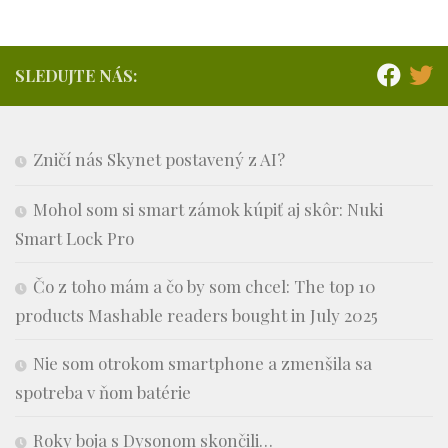
SLEDUJTE NÁS:
Zničí nás Skynet postavený z AI?
Mohol som si smart zámok kúpiť aj skôr: Nuki
Smart Lock Pro
Čo z toho mám a čo by som chcel: The top 10
products Mashable readers bought in July 2025
Nie som otrokom smartphone a zmenšila sa
spotreba v ňom batérie
Roky boja s Dysonom skončili…