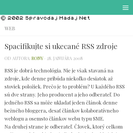
Preskočiť na obsah
WEB
Spacifikujte si ukecané RSS zdroje
OD AUTORA:
RONY
·
28. JANUÁRA 2008
RSS je dobrá technológia. Nie je však stavaná na
zdroje, kde denne pribúda niekoľko desiatok až
stoviek položiek. Prečo je to problém? U každého RSS
sú dve strany. Jeho producent a jeho odberateľ. Do
jedného RSS sa môže ukladať jeden článok denne
bežného bloggera, desať článkov kolaboratívneho
weblogu a osemsto článkov webu typu SME.
Na druhej strane je odberateľ. Človek, ktorý celkom