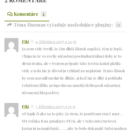
Komentáre
2
Téma Hueman vyžaduje nasledujúce pluginy:
0
Piki
4. februára 2005 o 14.36
Ja som vždy tvrdil, že čím dlhší článok napíšeš, tým je lepší.
Chápem že vo svetle súčastnej postindustriálnej doby je to
divná úvaha, ale v tvojom prípade táto teória zatiať platila
vždy a teda nie je dôvod ju vyhlásiť za neplatnú. Tento článok
by som zaradil medzi tie dlhšie, aj keď nie je dlhý z pohľadu
relatívnej dĺžky príspevku na mnohých blogoch súšastnej
užvanenej blogosféry.
Piki
7. februára 2005 o 19.31
of topik či ako sa to píše: Ja viem, že používam starý zasr…
IE5 (vďaka ti za gmail pre PDA), ale v tejto internetovej
kaviarni nemajú lepší… …..aby to bolo dokanalé Information