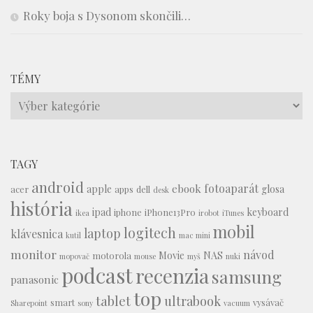
Roky boja s Dysonom skončili…
TÉMY
Témy
TAGY
android
fotoaparát
ebook
apple
glosa
acer
apps
dell
desk
história
ipad
keyboard
iphone
iPhone13Pro
ikea
irobot
iTunes
mobil
logitech
laptop
klávesnica
kutil
mac mini
monitor
návod
Movie
NAS
motorola
mopovač
mouse
myš
nuki
podcast
recenzia
samsung
panasonic
top
tablet
ultrabook
smart
vysávač
Sharepoint
sony
vacuum