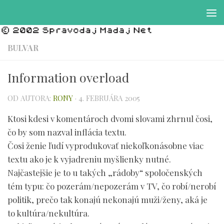
Preskočiť na obsah
BULVAR
Information overload
OD AUTORA:
RONY
·
4. FEBRUÁRA 2005
Ktosi kdesi v komentároch dvomi slovami zhrnul čosi,
čo by som nazval inflácia textu.
Čosi ženie ľudí vyprodukovať niekoľkonásobne viac
textu ako je k vyjadreniu myšlienky nutné.
Najčastejšie je to u takých „rádoby“ spoločenských
tém typu: čo pozerám/nepozerám v TV, čo robí/nerobí
politik, prečo tak konajú nekonajú muži/ženy, aká je
to kultúra/nekultúra.