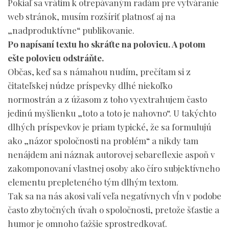
Pokiaľ sa vrátim k otrepávaným radám pre vytváranie
web stránok, musím rozšíriť platnosť aj na
„nadproduktívne“ publikovanie.
Po napísaní textu ho skráťte na polovicu. A potom
ešte polovicu odstráňte.
Občas, keď sa s námahou nudím, prečítam si z
čitateľskej núdze príspevky dlhé niekoľko
normostrán a z úžasom z toho vyextrahujem často
jedinú myšlienku „toto a toto je nahovno“. U takýchto
dlhých príspevkov je priam typické, že sa formulujú
ako „názor spoločnosti na problém“ a nikdy tam
nenájdem ani náznak autorovej sebareflexie aspoň v
zakomponovaní vlastnej osoby ako číro subjektívneho
elementu prepleteného tým dlhým textom.
Tak sa na nás akosi valí veľa negatívnych vĺn v podobe
často zbytočných úvah o spoločnosti, pretože šťastie a
humor je omnoho ťažšie sprostredkovať.