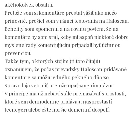
akéhokoľvek obsahu.
Pretože som si komentáre prestal vážiť ako niečo
prínosné, prešiel som v rámci testovania na Haloscan.
Benefity som spomenul a na rovinu poviem, že na
komentáre by som sral, keby mi aspoň niektoré dobre
myslené rady komentujúcim pripadali byť účinnou
prevenciou.
Takže tým, o ktorých stojím (tí toto čítajú)
oznamujem, že počas prevádzky Haloscan pridávané
komentáre sa môžu jedného pekného dňa zo
Spravodaja vytratiť pretože opäť zmením názor.
V princípe ma už nebaví stále premazávať sprostosti,
ktoré sem dennodenne pridávaju nasprostastí
teenegeri alebo ešte horšie dementní dospelí.