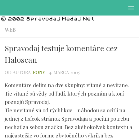
Preskočiť na obsah
WEB
Spravodaj testuje komentáre cez
Haloscan
OD AUTORA:
RONY
·
4. MARCA 2005
Komentáre delím na dve skupiny: vítané a nevítane.
Tie vítané sú vždy od ľudí, ktorých poznám a ktorí
poznajú Spravodaj.
Tie nevítané sú od rýchlikov – náhodou sa ocitli na
jednej z tisícok stránok Spravodaja a pocítili potrebu
nechať za sebou značku. Bez akéhokoľvek kontextu a
najčastejšie vo forme zbytočného výkriku bez