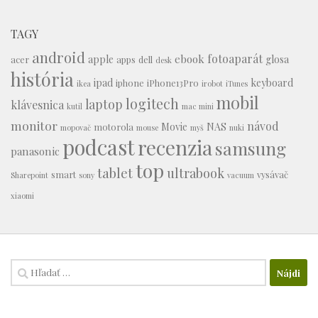
TAGY
android
fotoaparát
ebook
apple
glosa
acer
apps
dell
desk
história
ipad
keyboard
iphone
iPhone13Pro
ikea
irobot
iTunes
mobil
logitech
laptop
klávesnica
kutil
mac mini
monitor
návod
Movie
NAS
motorola
mopovač
mouse
myš
nuki
podcast
recenzia
samsung
panasonic
top
tablet
ultrabook
smart
vysávač
Sharepoint
sony
vacuum
xiaomi
Hľadať: