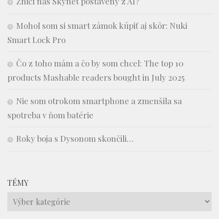
Zničí nás Skynet postavený z AI?
Mohol som si smart zámok kúpiť aj skôr: Nuki
Smart Lock Pro
Čo z toho mám a čo by som chcel: The top 10
products Mashable readers bought in July 2025
Nie som otrokom smartphone a zmenšila sa
spotreba v ňom batérie
Roky boja s Dysonom skončili…
TÉMY
Témy