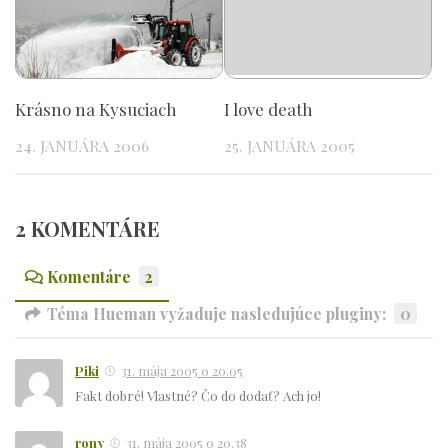
Krásno na Kysuciach
I love death
24. JANUÁRA 2006
25. JANUÁRA 2005
2 KOMENTÁRE
Komentáre
2
Téma Hueman vyžaduje nasledujúce pluginy:
0
Piki
31. mája 2005 o 20.05
Fakt dobré! Vlastné? Čo do dodať? Ach jo!
rony
31. mája 2005 o 20.38