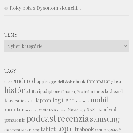
Roky boja s Dysonom skončili…
TÉMY
Témy
TAGY
android
fotoaparát
ebook
apple
glosa
acer
apps
dell
desk
história
ipad
keyboard
iphone
iPhone13Pro
ikea
irobot
iTunes
mobil
logitech
laptop
klávesnica
kutil
mac mini
monitor
návod
Movie
NAS
motorola
mopovač
mouse
myš
nuki
podcast
recenzia
samsung
panasonic
top
tablet
ultrabook
smart
vysávač
Sharepoint
sony
vacuum