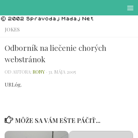
Preskočiť na obsah
JOKES
Odborník na liečenie chorých
webstránok
OD AUTORA:
RONY
·
31. MÁJA 2005
URLóg.
MÔŽE SA VÁM EŠTE PÁČIŤ...