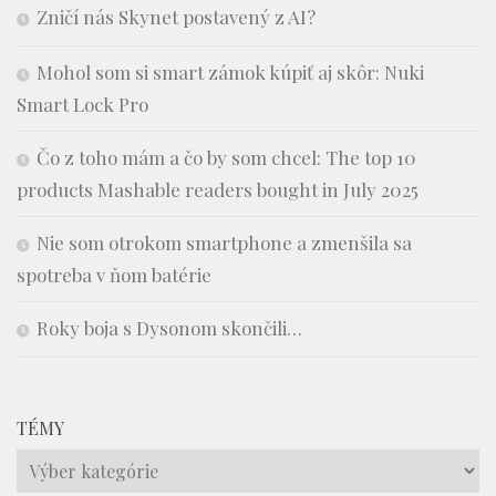
Zničí nás Skynet postavený z AI?
Mohol som si smart zámok kúpiť aj skôr: Nuki
Smart Lock Pro
Čo z toho mám a čo by som chcel: The top 10
products Mashable readers bought in July 2025
Nie som otrokom smartphone a zmenšila sa
spotreba v ňom batérie
Roky boja s Dysonom skončili…
TÉMY
Témy