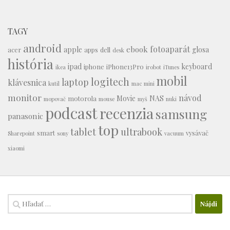
TAGY
android
fotoaparát
ebook
apple
glosa
acer
apps
dell
desk
história
ipad
keyboard
iphone
iPhone13Pro
ikea
irobot
iTunes
mobil
logitech
laptop
klávesnica
kutil
mac mini
monitor
návod
Movie
NAS
motorola
mopovač
mouse
myš
nuki
podcast
recenzia
samsung
panasonic
top
tablet
ultrabook
smart
vysávač
Sharepoint
sony
vacuum
xiaomi
Hľadať: