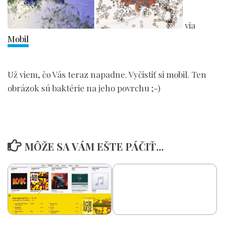
via
Mobil
Už viem, čo Vás teraz napadne. Vyčistiť si mobil. Ten
obrázok sú baktérie na jeho povrchu ;-)
MÔŽE SA VÁM EŠTE PÁČIŤ...