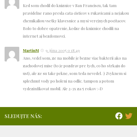
Ked som chodil do kniznice v San Franciscu, tak tam
pravidelne rano presla cata cisticov s rukavicami a nejakou
chemikaliou vsetky klavesnice a mysi verejnych pocitacov.
Bolo to dobre opatrenie, kedze do kniznice chodili na
internet aj bezdomovci.
MartinM
9. júna 2005 o 18.49
Ano, vedel som, ze na mobile je bezne viac bakterii ako na
zachodovej mise (to je pozdrav pre tych, co ho strkaju do
ust), ale ze su take pekne, som teda nevedel. :) Zvyknem si
splechnut vody po holeni na odlic. tampon a potom
vydezinfikovat mobil. Ale 2-3x za 5 rokov :-D
SLEDUJTE NÁS: