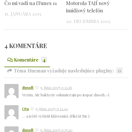
Čo mi vadí na iTunes 11
Motorola TAJÍ nový
imidžový telefón
15. JANUÁRA 2013
20. DECEMBRA 2003
4 KOMENTÁRE
Komentáre
4
Téma Hueman vyžaduje nasledujúce pluginy:
0
dusoft
9. júna 2005 o 12.16
Verim. Ale bakterie odumieraju po zopar dnoch ;-)
Ota
9. júna 2005 o 12.42
… a ještě vyčistit klávesnici, třikrát fuj :)
dusoft
9. júna 2005 o 15.10