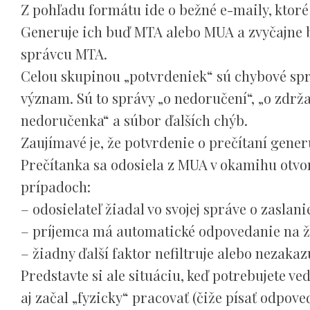
Z pohľadu formátu ide o bežné e-maily, ktoré
Generuje ich buď MTA alebo MUA a zvyčajne 
správcu MTA.
Celou skupinou „potvrdeniek“ sú chybové spr
význam. Sú to správy „o nedoručení“, „o zdrža
nedoručenka“ a súbor ďalších chýb.
Zaujímavé je, že potvrdenie o prečítaní gene
Prečítanka sa odosiela z MUA v okamihu otvore
prípadoch:
– odosielateľ žiadal vo svojej správe o zasla
– príjemca má automatické odpovedanie na ži
– žiadny ďalší faktor nefiltruje alebo nezakaz
Predstavte si ale situáciu, keď potrebujete ved
aj začal „fyzicky“ pracovať (čiže písať odpove