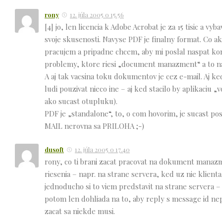
rony
12. júla 2005 o 15.56
[4] jo, len licencia k Adobe Acrobat je za 15 tisic a v
svoje skusenosti. Navyse PDF je finalny format. C
pracujem a pripadne chcem, aby mi poslal naspat ko
problemy, ktore riesi „document manazment“ a to naj
A aj tak vacsina toku dokumentov je cez e-mail. Aj ke
ludi pouzivat nieco ine – aj ked stacilo by aplikaciu
ako sucast otupluku).
PDF je „standalone“, to, o com hovorim, je sucast 
MAIL nerovna sa PRILOHA ;-)
dusoft
12. júla 2005 o 17.40
rony, co ti brani zacat pracovat na dokument manaz
riesenia – napr. na strane servera, ked uz nie klienta
jednoducho si to viem predstavit na strane servera – 
potom len dohliada na to, aby reply s message id nep
zacat sa niekde musi.