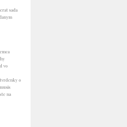
zerat sada
d danym
jemca
ahy
ad vo
otvrdenky o
 musis
ste na