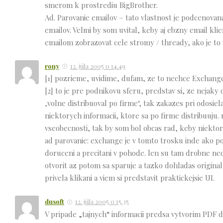
smerom k prostrediu BigBrother.
Ad. Parovanie emailov – tato vlastnost je podcenovan
emailov. Velmi by som uvital, keby aj ebzny email k
emailom zobrazovat cele stromy / thready, ako je to 
rony
12. júla 2005 o 14.49
[1] pozrieme, uvidime, dufam, ze to nechce Exchange
[2] to je pre podnikovu sferu, predstav si, ze neja
‚volne distribuoval po firme‘, tak zakazes pri odosiel
niektorych informacii, ktore sa po firme distribuuju.
vseobecnosti, tak by som bol obcas rad, keby niektor
ad parovanie: exchange je v tomto trosku inde ako p
doruceni a precitani v pohode. len su tam drobne ne
otvorit az potom sa sparuje a tazko dohladas original
privela klikani a viem si predstavit praktickejsie UI.
dusoft
12. júla 2005 o 15.35
V pripade „tajnych“ informacii predsa vytvorim PDF 