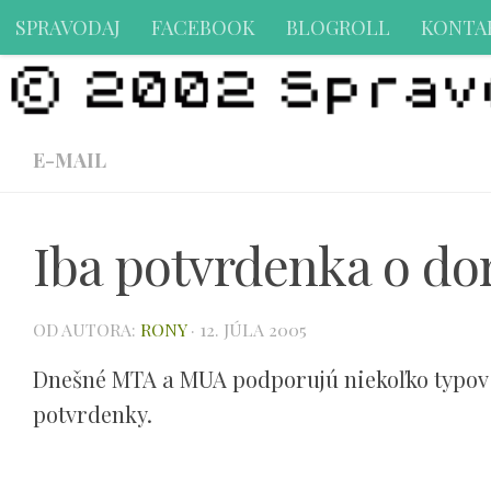
SPRAVODAJ
FACEBOOK
BLOGROLL
KONTA
Preskočiť na obsah
E-MAIL
Iba potvrdenka o dor
OD AUTORA:
RONY
·
12. JÚLA 2005
Dnešné MTA a MUA podporujú niekoľko typov 
potvrdenky.