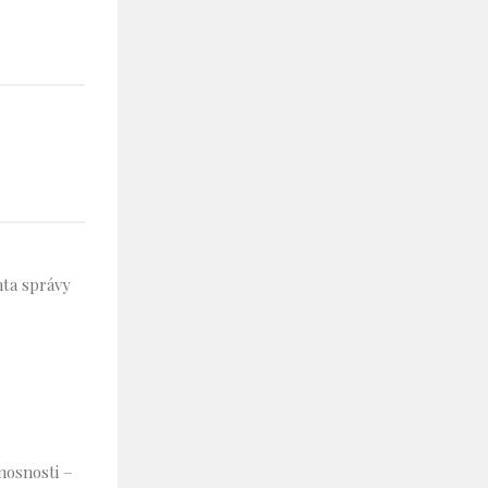
nta správy
unosnosti –