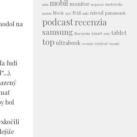
mobil
monitor
motorola
mini
mopovač
návod
panasonic
Movie
NAS
mouse
myš
nuki
podcast
recenzia
hodol na
samsung
tablet
smart
Sharepoint
sony
top
ultrabook
vysávač
vacuum
xiaomi
a ľudí
l“…).
razený
 mať
y bol
skočili
lejšie