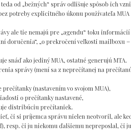
 teda od „bežných“ správ odlišuje spôsob ich vzn
bez potreby explicitného úkonu používateľa MUA
ávy ale tie nemajú pre „agendu“ toku informácií
ní doručenia“, „o prekročení veľkosti mailboxu = 
ruje snáď ako jediný MUA, ostatné generujú MTA.
nia správy (mení sa z neprečítanej na prečítanú)
nie prečítanky (nastavením vo svojom MUA),
adosti o prečítanky nastavené,
uje distribúciu prečítaniek.
ieť, či si príjemca správu nielen neotvoril, ale ke
ď), resp. či ju niekomu ďalšiemu nepreposlal, či j