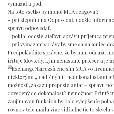
vymazal a pod.
Na toto všetko by mohol MUA reagovať:
– pri klepnutí na Odpovedať, odošle informá
správu odpovedať,
– pokiaľ odosielateľovu správu prijemca prepo
– pri vymazaní správy by sme sa nakoniec dozv
Predpokladáte správne, že by nám odrazu moh
irituje (dovtedy, kým nenastane prieser a je nu
Najrozšírenejším MUA vo firemnej
niektorými „tradičnými“ nedokonalosťami jeh
možnosť „zákazu preposielania“ – správu po p
dovedený do dokonalosti: nemožnosť PrintSc
zaujímavou funkciou by bolo vylepšenie poloa
rovno v tele mailu viac viditeľne (je to skvelá