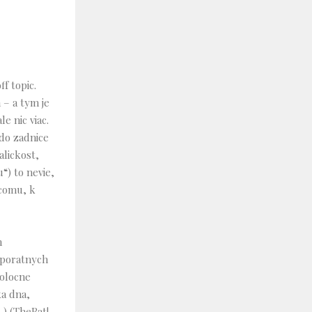
f topic.
 – a tym je
e nic viac.
do zadnice
lickost,
) to nevie,
icomu, k
n
rporatnych
polocne
ka dna,
) (TheBat!