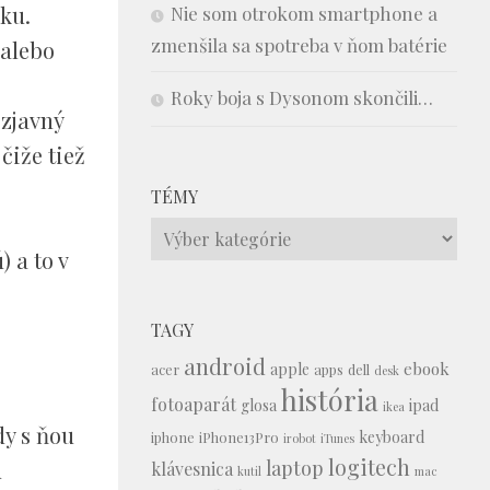
iku.
Nie som otrokom smartphone a
zmenšila sa spotreba v ňom batérie
 alebo
Roky boja s Dysonom skončili…
 zjavný
čiže tiež
TÉMY
Témy
 a to v
TAGY
android
ebook
apple
acer
apps
dell
desk
história
fotoaparát
glosa
ipad
ikea
dy s ňou
keyboard
iphone
iPhone13Pro
irobot
iTunes
logitech
laptop
u
klávesnica
kutil
mac