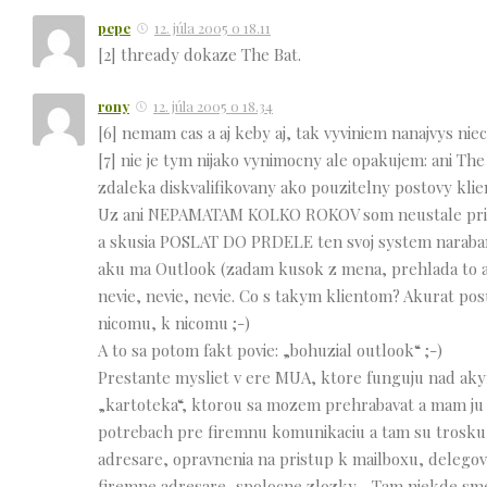
pepe
12. júla 2005 o 18.11
[2] thready dokaze The Bat.
rony
12. júla 2005 o 18.34
[6] nemam cas a aj keby aj, tak vyviniem nanajvys niec
[7] nie je tym nijako vynimocny ale opakujem: ani 
zdaleka diskvalifikovany ako pouzitelny postovy klient
Uz ani NEPAMATAM KOLKO ROKOV som neustale pripom
a skusia POSLAT DO PRDELE ten svoj system narabani
aku ma Outlook (zadam kusok z mena, prehlada to ad
nevie, nevie, nevie. Co s takym klientom? Akurat posu
nicomu, k nicomu ;-)
A to sa potom fakt povie: „bohuzial outlook“ ;-)
Prestante mysliet v ere MUA, ktore funguju nad aky
„kartoteka“, ktorou sa mozem prehrabavat a mam ju 
potrebach pre firemnu komunikaciu a tam su trosku 
adresare, opravnenia na pristup k mailboxu, delegov
firemne adresare, spolocne zlozky… Tam niekde sme 