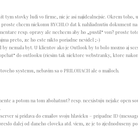
ybavit tym stovky ludi vo firme, nie je asi najidealnejsie. Okrem toho
o ak proste chcem niekomu RYCHLO dat k nahliadnutiu dokument n
mentare resp. opravy ale nechcem aby ho „pustil“ von? proste tot
ma preto, ze ho este nikto poriadne nevidel ;-)
d by nemala byt. U klientov ako je Outlook by to bolo mozno aj sce
 „vopchat“ do outlooku (riesim tak niektore webstranky, ktore nako
postoveho systemu, nebavim sa o PRILOHACH ale o mailoch.
mente a potom na tom zbohatnut? resp. neexistuju nejake open s
.
server si pridava do emailov svoju hlavicku – pripadne ID (message
reslo dalej od daneho cloveka atd. viem, ze je to zjednoduseny po