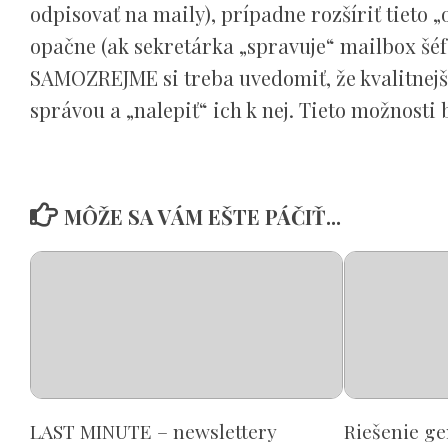
odpisovať na maily), prípadne rozšíriť tieto „
opačne (ak sekretárka „spravuje“ mailbox šéf
SAMOZREJME si treba uvedomiť, že kvalitnejš
správou a „nalepiť“ ich k nej. Tieto možnost
MÔŽE SA VÁM EŠTE PÁČIŤ...
LAST MINUTE – newslettery
Riešenie ge