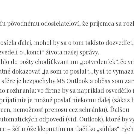
ciu pôvodnému odosielateľovi, že príjemca sa roz
siela ďalej, mohol by sa o tom takisto dozvedieť,
edeli o „konci“ života našej správy.
lo do pošty chodiť kvantum „potvrdeniek“, čo veľ
tné dokazovať „ja som to poslal“, „ty si to vymaza
 sfére je bezpochyby MS Outlook a občas som za
o rozhrania: vo firme by sa napríklad osvedčilo
rijatí nie je možné poslať niekomu ďalej (zákaz b
reen, nemožnosť prenosu cez schránku). Ďalšou
utomatických odpovedí (viď. Outlook), ktoré by vy
 vec – šéf môže klepnutím na tlačítko „súhlas“ rých