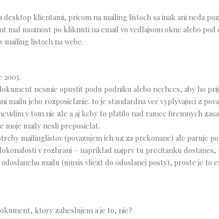
a desktop klientami, pricom na mailing listoch sa inak ani neda po
lient mal moznost po kliknuti na email vo vedlajsom okne alebo po
v mailing listoch na webe.
 2003.
ky dokument nesmie opustit podu podniku alebo nechces, aby ho pri
ani mailu jeho rozposielanie. to je standardna vec vyplyvajuci z pov
 nevidim v tom nic zle a aj keby to platilo nad ramec firemnych zas
e moje maily nesli preposielat.
otreby mailinglistov (povazujem ich uz za prekonane) ale paruje p
dokonalosti v rozhrani – napriklad najprv tu precitanku dostanes,
 odoslaneho mailu (musis vliezt do odoslanej posty), proste je to e
dokument, ktory zaheslujem a je to, nie?