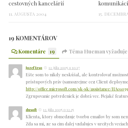
cestovných kancelárií
komunikáci
11. AUGUSTA 2004
15. DECEMBR
19 KOMENTÁROV
Komentáre
19
Téma Hueman vyžaduje 
Jozef Izso
12. júla 2005 o 10.17
Ešte som to nikdy neskúšal, ale kontrolovať možnosť 
prístupových práv (samozrejme cez Client deploymen
http://office.microsoft.com/sk-sk/assistance/HA0103
Zgrupovanie potvrdeniek je dobrá vec. Nejaké feature
dusoft
12. júla 2005 o 12.25
Klienta, ktory obmedzuje tvorbu emailov by som nena
Zda sa mi, ze sa cim dalej vzdalujes v urcitych veciac