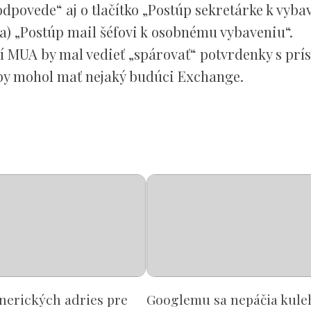
odpovede“ aj o tlačítko „Postúp sekretárke k vyba
a) „Postúp mail šéfovi k osobnému vybaveniu“.
í MUA by mal vedieť „spárovať“ potvrdenky s prí
i by mohol mať nejaký budúci Exchange.
nerických adries pre
Googlemu sa nepáčia kule