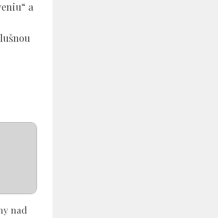
veniu“ a
slušnou
hy nad