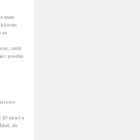
, uz mam
a ktorom
o su
stne, nutit
niec posobia
ourceove
 ID uz je) a
hlad, ale