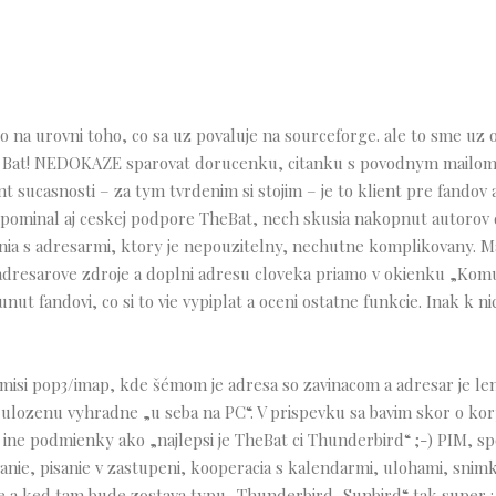
o na urovni toho, co sa uz povaluje na sourceforge. ale to sme uz of
The Bat! NEDOKAZE sparovat dorucenku, citanku s povodnym mailom
 sucasnosti – za tym tvrdenim si stojim – je to klient pre fandov al
inal aj ceskej podpore TheBat, nech skusia nakopnut autorov 
a s adresarmi, ktory je nepouzitelny, nechutne komplikovany. Ma
resarove zdroje a doplni adresu cloveka priamo v okienku „Komu“
nut fandovi, co si to vie vypiplat a oceni ostatne funkcie. Inak k n
misi pop3/imap, kde šémom je adresa so zavinacom a adresar je le
ulozenu vyhradne „u seba na PC“. V prispevku sa bavim skor o ko
ine podmienky ako „najlepsi je TheBat ci Thunderbird“ ;-) PIM, s
anie, pisanie v zastupeni, kooperacia s kalendarmi, ulohami, snim
a ked tam bude zostava typu „Thunderbird, Sunbird“ tak super :-