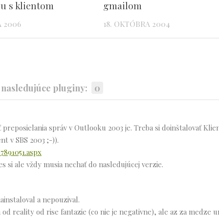
u s klientom
gmailom
A 2006
18. OKTÓBRA 2004
nasledujúce pluginy:
0
preposielania správ v Outlooku 2003 je. Treba si doinštalovať Klie
t v SBS 2003 ;-)).
97891051.aspx
s si ale vždy musia nechať do nasledujúcej verzie.
instaloval a nepouzival.
h od reality od rise fantazie (co nie je negativne), ale az za medze 