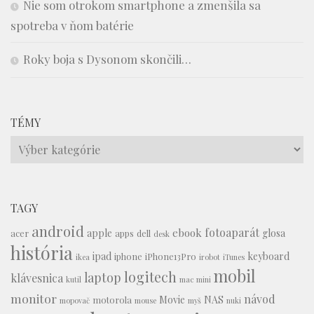
Nie som otrokom smartphone a zmenšila sa
spotreba v ňom batérie
Roky boja s Dysonom skončili…
TÉMY
Témy
TAGY
android
fotoaparát
ebook
apple
glosa
acer
apps
dell
desk
história
ipad
keyboard
iphone
iPhone13Pro
ikea
irobot
iTunes
mobil
logitech
laptop
klávesnica
kutil
mac mini
monitor
návod
Movie
NAS
motorola
mopovač
mouse
myš
nuki