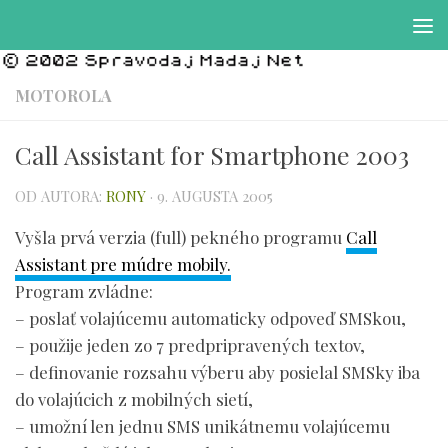
Preskočiť na obsah
MOTOROLA
Call Assistant for Smartphone 2003
OD AUTORA:
RONY
·
9. AUGUSTA 2005
Vyšla prvá verzia (full) pekného programu
Call
Assistant pre múdre mobily.
Program zvládne:
– poslať volajúcemu automaticky odpoveď SMSkou,
– použije jeden zo 7 predpripravených textov,
– definovanie rozsahu výberu aby posielal SMSky iba
do volajúcich z mobilných sietí,
– umožní len jednu SMS unikátnemu volajúcemu