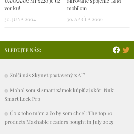
UAAAAAA: MPx220 je už
Šifrované spojenie GSM
vonku!
mobilom
30. JÚNA 2004
30. APRÍLA 2006
SLEDUJTE NÁS:
Zničí nás Skynet postavený z AI?
Mohol som si smart zámok kúpiť aj skôr: Nuki
Smart Lock Pro
Čo z toho mám a čo by som chcel: The top 10
products Mashable readers bought in July 2025