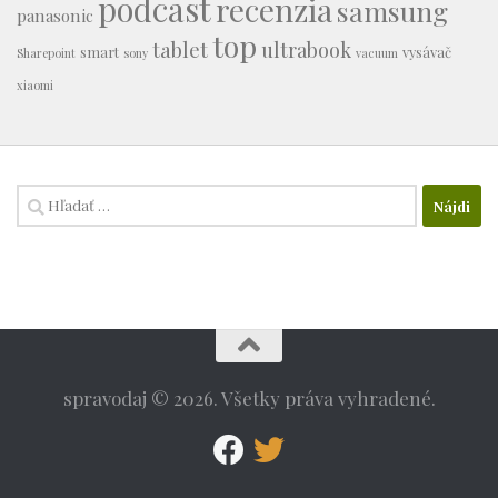
podcast
recenzia
samsung
panasonic
top
tablet
ultrabook
smart
vysávač
Sharepoint
sony
vacuum
xiaomi
Hľadať:
spravodaj © 2026. Všetky práva vyhradené.