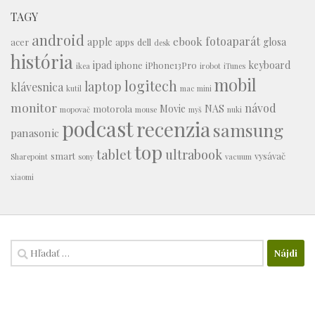
TAGY
android
fotoaparát
ebook
apple
glosa
acer
apps
dell
desk
história
ipad
keyboard
iphone
iPhone13Pro
ikea
irobot
iTunes
mobil
logitech
laptop
klávesnica
kutil
mac mini
monitor
návod
Movie
NAS
motorola
mopovač
mouse
myš
nuki
podcast
recenzia
samsung
panasonic
top
tablet
ultrabook
smart
vysávač
Sharepoint
sony
vacuum
xiaomi
Hľadať: