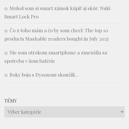
Mohol som si smart zámok kúpiť aj skôr: Nuki
Smart Lock Pro
Čo z toho mám a čo by som chcel: The top 10
products Mashable readers bought in July 2025
Nie som otrokom smartphone a zmenšila sa
spotreba v ňom batérie
Roky boja s Dysonom skončili…
TÉMY
Témy