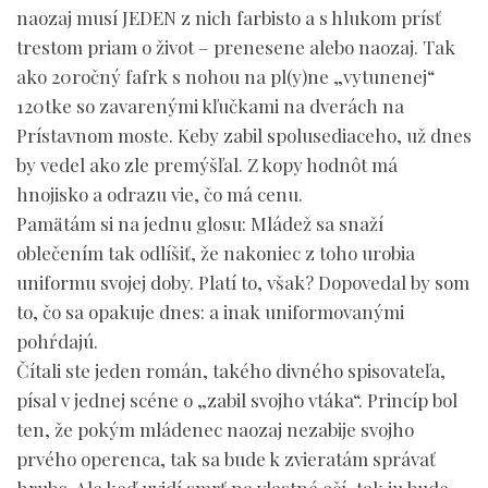
naozaj musí JEDEN z nich farbisto a s hlukom prísť
trestom priam o život – prenesene alebo naozaj. Tak
ako 20ročný fafrk s nohou na pl(y)ne „vytunenej“
120tke so zavarenými kľučkami na dverách na
Prístavnom moste. Keby zabil spolusediaceho, už dnes
by vedel ako zle premýšľal. Z kopy hodnôt má
hnojisko a odrazu vie, čo má cenu.
Pamätám si na jednu glosu: Mládež sa snaží
oblečením tak odlíšiť, že nakoniec z toho urobia
uniformu svojej doby. Platí to, však? Dopovedal by som
to, čo sa opakuje dnes: a inak uniformovanými
pohŕdajú.
Čítali ste jeden román, takého divného spisovateľa,
písal v jednej scéne o „zabil svojho vtáka“. Princíp bol
ten, že pokým mládenec naozaj nezabije svojho
prvého operenca, tak sa bude k zvieratám správať