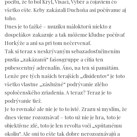
pocitu, že to bol Kryl, Visací, Výběr a čojaviem čo
všetko ešte. Keby zakázali Duchoňa asi počúvame aj
toho.
Dnes je to ťažké – muziku máloktorú niekto z
dospelákov zakazuje a tak môžeme kľudne počúvať
Horkýže a ani sa pri tom nečervenať.
Tak si teraz s neskrývaným sebazadosťučinením
pustia „zakázanú“ fašosgruppe a cítia ten
pubescentný adrenalín. Áno, na ten si pamätám.
Lenže pre tých našich terajších „disidentov“ je toto
všetko vlastne „záslužné“ podrývanie zlého
spoločenského zriadenia. A teraz? Teraz je to
podrývanie tiež.
Je to rovnaké ale nie je to to isté. Zrazu si myslím, že
dnes vieme rozoznávať – toto už nie je hra, toto je
objektívne zlé, toto je len revolta voči „spútanému
okoliu“. Ale oni to ešte tak dobre nerozoznávajú a