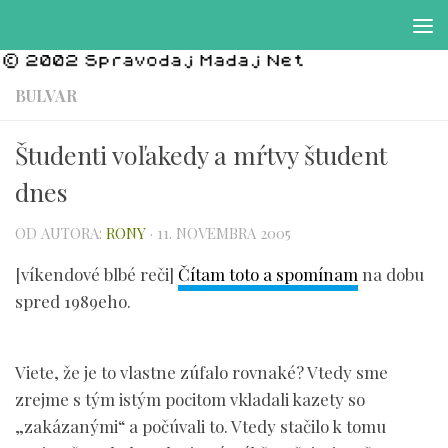
Preskočiť na obsah
BULVAR
Študenti voľakedy a mŕtvy študent
dnes
OD AUTORA:
RONY
·
11. NOVEMBRA 2005
[víkendové blbé reči]
Čítam toto a spomínam
na dobu
spred 1989eho.
Viete, že je to vlastne zúfalo rovnaké? Vtedy sme
zrejme s tým istým pocitom vkladali kazety so
„zakázanými“ a počúvali to. Vtedy stačilo k tomu