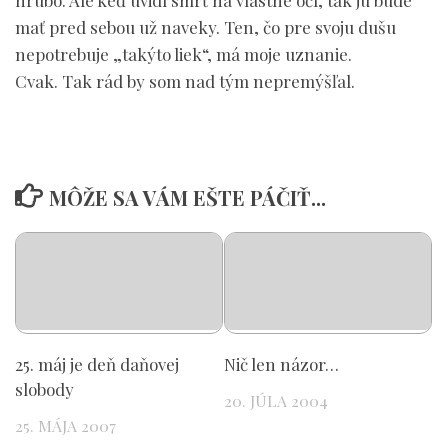
hrubo. Ale keď uvidí smrť na vlastné očí, tak ju bude
mať pred sebou už naveky. Ten, čo pre svoju dušu
nepotrebuje „takýto liek“, má moje uznanie.
Cvak. Tak rád by som nad tým nepremýšľal.
MÔŽE SA VÁM EŠTE PÁČIŤ...
25. máj je deň daňovej
Nič len názor…
slobody
20. JÚLA 2004
25. MÁJA 2007