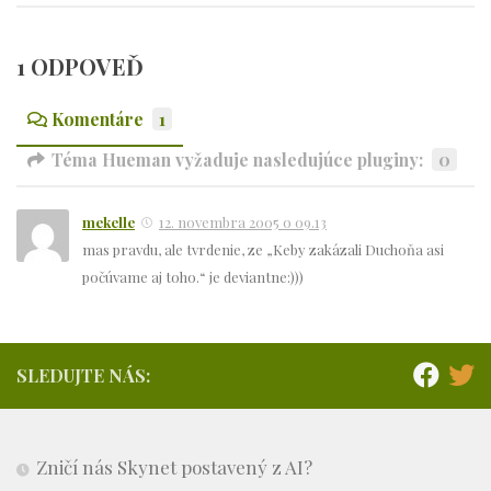
1 ODPOVEĎ
Komentáre
1
Téma Hueman vyžaduje nasledujúce pluginy:
0
mekelle
12. novembra 2005 o 09.13
mas pravdu, ale tvrdenie, ze „Keby zakázali Duchoňa asi
počúvame aj toho.“ je deviantne:)))
SLEDUJTE NÁS:
Zničí nás Skynet postavený z AI?