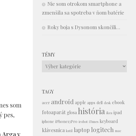
Nie som otrokom smartphone a
zmenšila sa spotreba v ňom batérie
Roky boja s Dysonom skončili…
TÉMY
Témy
TAGY
android
ebook
apple
acer
apps
dell
desk
Dnes som
história
fotoaparát
glosa
ipad
ý pes,
ikea
keyboard
iphone
iPhone13Pro
irobot
iTunes
logitech
laptop
klávesnica
kutil
mac
a Arga v