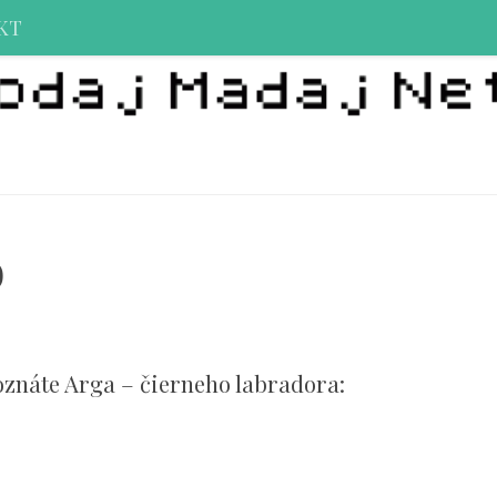
KT
o
 poznáte Arga – čierneho labradora: