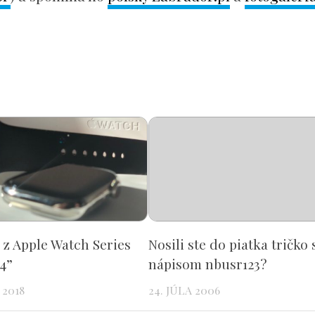
 z Apple Watch Series
Nosili ste do piatka tričko 
 4”
nápisom nbusr123?
 2018
24. JÚLA 2006