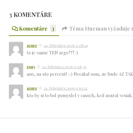
3 KOMENTÁRE
Komentáre
3
Téma Hueman vyžaduje n
azure
24. februára 2006 o 08.14
to je vazne TEN argo??? :)
rony
24. februára 2006 o 08.30
ano, na sto percent! :-) Necakal som, ze bude AZ TAK
azure
24. februára 2006 o 10.22
kto by si to bol pomyslel v casoch, ked zozral vesiak. 