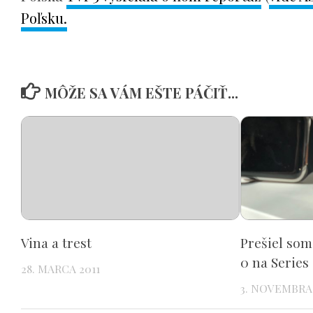
Poľsku.
MÔŽE SA VÁM EŠTE PÁČIŤ...
Vina a trest
Prešiel som
0 na Series
28. MARCA 2011
3. NOVEMBRA