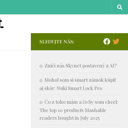
SLEDUJTE NÁS:
Zničí nás Skynet postavený z AI?
Mohol som si smart zámok kúpiť
aj skôr: Nuki Smart Lock Pro
Čo z toho mám a čo by som chcel:
The top 10 products Mashable
readers bought in July 2025