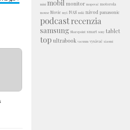
mobil
monitor
motorola
mini
mopovač
návod
panasonic
Movie
NAS
mouse
myš
nuki
podcast
recenzia
samsung
tablet
smart
Sharepoint
sony
top
ultrabook
vysávač
vacuum
xiaomi
s