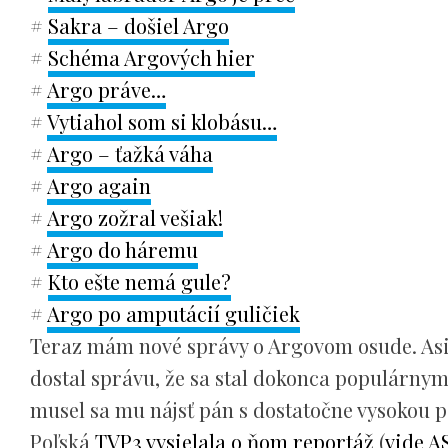
#
Sakra – došiel Argo
#
Schéma Argových hier
#
Argo práve…
#
Vytiahol som si klobásu…
#
Argo – ťažká váha
#
Argo again
#
Argo zožral vešiak!
#
Argo do háremu
#
Kto ešte nemá gule?
#
Argo po amputácií guličiek
Teraz mám nové správy o Argovom osude. Asi 
dostal správu, že sa stal dokonca populárnym a
musel sa mu nájsť pán s dostatočne vysokou p
Poľská
TVP3 vysielala o ňom reportáž
(
vide A