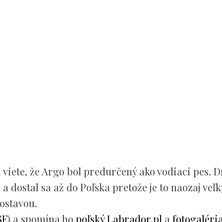
viete, že Argo bol predurčený ako vodiaci pes. 
 dostal sa až do Poľska pretože je to naozaj veľk
ostavou.
SF
) a spomína ho
poľský Labrador.pl
a
fotogaléri