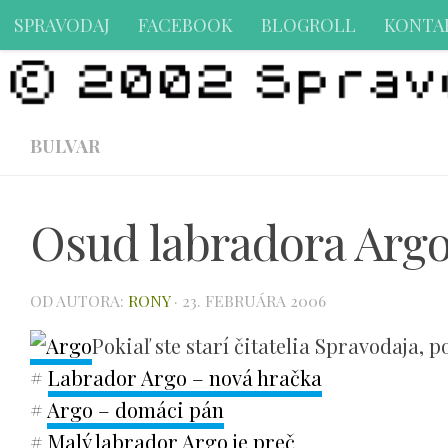
SPRAVODAJ
FACEBOOK
BLOGROLL
KONTA
Preskočiť na obsah
BULVAR
Osud labradora Arg
OD AUTORA:
RONY
·
23. FEBRUÁRA 2006
Pokiaľ ste starí čitatelia Spravodaja,
#
Labrador Argo – nová hračka
#
Argo – domáci pán
#
Malý labrador Argo je preč