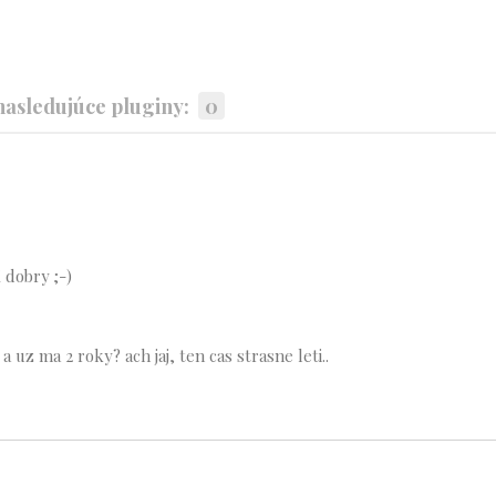
asledujúce pluginy:
0
 dobry ;-)
a uz ma 2 roky? ach jaj, ten cas strasne leti..