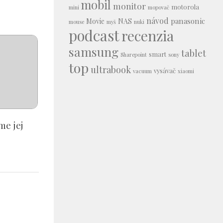
mobil
monitor
motorola
mini
mopovač
návod
panasonic
Movie
NAS
mouse
myš
nuki
podcast
recenzia
samsung
tablet
smart
Sharepoint
sony
top
ultrabook
vysávač
vacuum
xiaomi
e jej