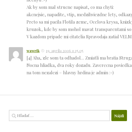
Ak by som mal strucne napisat, co ma chyti:
akcnejsie, napadite, vtip, medzihviezdne lety, odkazy 
Preto sa mi pacila Flotila zeme, Ocelova krysa, kniz
kruzok, kde by som mohol mavat transparentami so z
V kazdom pripade mi citatelia Spravodaja zatial VELMI d
wawrik
19. apríla 2006 o 15.05
[4] Aha, zle som ta odhadol… Zmiatli ma bratia Strug
Nocna hliadka, dva roky dozadu. Zaverecna poviedka 
na tom nezalezi – hlavny hrdina je admin :-)
Hľadať: