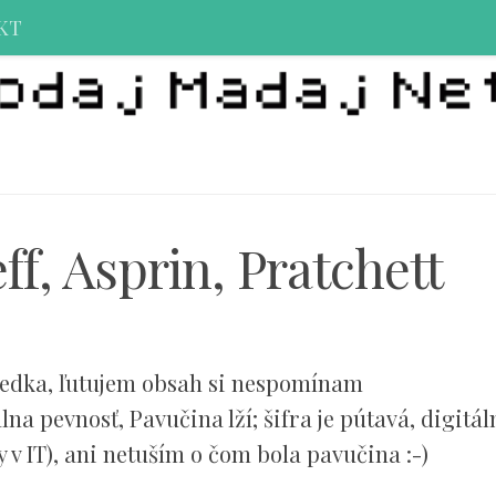
KT
ff, Asprin, Pratchett
iedka, ľutujem obsah si nespomínam
na pevnosť, Pavučina lží; šifra je pútavá, digitál
v IT), ani netuším o čom bola pavučina :-)