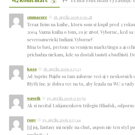
emmacore
18. apríla 2006 o 10.28
Teraz ficim na knihe, ktoru som si kupil pred 2 rokmi
2004. Vazna kniha o tom, co je zivot. Vyborne, ked sa
severoamericki Indiani. Vyborne!
Mna to bavi, pretoze sa venujem marketingu a aj cc
prichadza niekam, kde sa dostali taoisti a budhisti. Do
Kozo
18. apríla 2006 o 13.23
Ad Asprin: Najdu sa tam zabavne veci aj v neskorsich
Myth Inc. je dobra vec na to, aby lezala na WC a vzdy
wawrik
19. apríla 2006 o 10.50
Ak si necital Lukjanenkovu trilogiu Hliadok, odporuc
rony
19. apríla 2006 o 13.44
[3] joj, fantasy mi nejde na chut, aspon nie ten styl
nechyti :-)