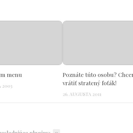
tem menu
Poznáte túto osobu? Chcem
vrátiť stratený foťák!
 2003
26. AUGUSTA 2011
asledujúce pluginy:
0