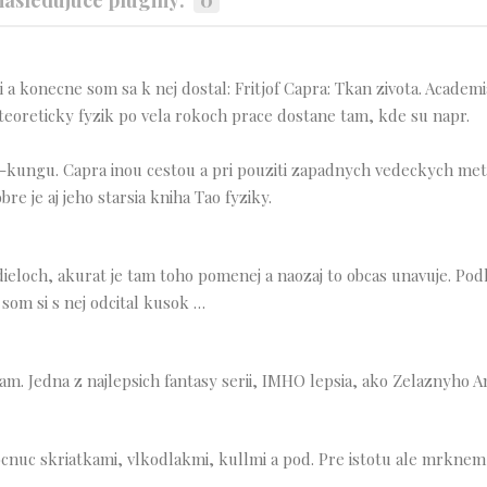
 a konecne som sa k nej dostal: Fritjof Capra: Tkan zivota. Academi
 teoreticky fyzik po vela rokoch prace dostane tam, kde su napr.
hi-kungu. Capra inou cestou a pri pouziti zapadnych vedeckych me
bre je aj jeho starsia kniha Tao fyziky.
 dieloch, akurat je tam toho pomenej a naozaj to obcas unavuje. Po
 som si s nej odcital kusok …
am. Jedna z najlepsich fantasy serii, IMHO lepsia, ako Zelaznyho A
 pocnuc skriatkami, vlkodlakmi, kullmi a pod. Pre istotu ale mrknem