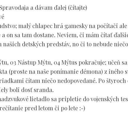
Spravodaja a dávam ďalej (čítajte)
vé
ľudstvo; malý chlapec hrá gamesky na počítači ale
te a on sa tam dostane. Neviem, či mám čítať ďalši
 našich detských predstáv, no či to nebude nieč
ýtu, 03 Nástup Mýtu, 04 Mýtus pokračuje; učeň sa
ekta (proste na naše ponímanie démona) z iného s
i riadkami čítam niečo nedopovedané. Po štyroch
ely boli dosť sranda.
dzvukové lietadlo sa pripletie do vojenských te
čítanie pred letom či po lete :-)