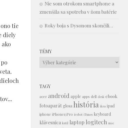
Nie som otrokom smartphone a
zmenšila sa spotreba v ňom batérie
 ono tie
Roky boja s Dysonom skončili…
e diely
o ako
TÉMY
Témy
 po
veta.
 dieloch
TAGY
android
ebook
apple
acer
apps
dell
desk
stov…
história
fotoaparát
glosa
ipad
ikea
keyboard
iphone
iPhone13Pro
irobot
iTunes
logitech
laptop
klávesnica
kutil
mac