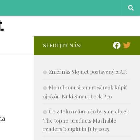
SLEDUJTE NÁS:
Zničí nás Skynet postavený z AI?
Mohol som si smart zámok kúpiť
aj skôr: Nuki Smart Lock Pro
Čo z toho mám a čo by som chcel:
na
The top 10 products Mashable
readers bought in July 2025