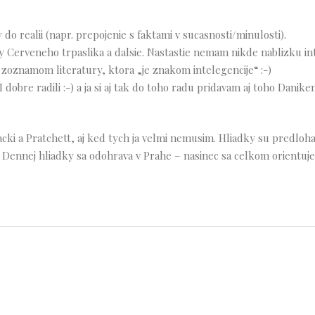
do realii (napr. prepojenie s faktami v sucasnosti/minulosti).
ky Cerveneho trpaslika a dalsie. Nastastie nemam nikde nablizku i
oznamom literatury, ktora „je znakom intelegencije“ :-)
obre radili :-) a ja si aj tak do toho radu pridavam aj toho Danikena
acki a Pratchett, aj ked tych ja velmi nemusim. Hliadky su predloha
Dennej hliadky sa odohrava v Prahe – nasinec sa celkom orientuje