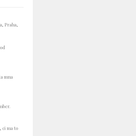
a, Praha,
tod
dla mna
mber.
, ci ma to