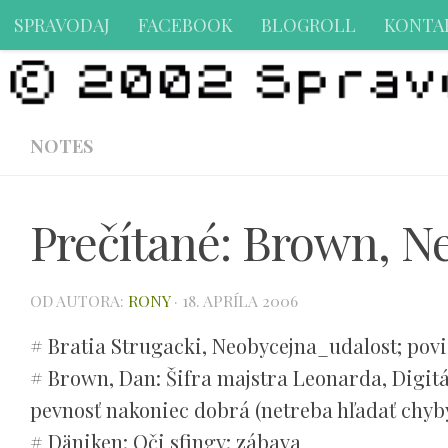
SPRAVODAJ
FACEBOOK
BLOGROLL
KONTA
Preskočiť na obsah
NOTES
Prečítané: Brown, Ne
OD AUTORA:
RONY
·
18. APRÍLA 2006
# Bratia Strugacki, Neobycejna_udalost; pov
# Brown, Dan: Šifra majstra Leonarda, Digitál
pevnosť nakoniec dobrá (netreba hľadať chyby 
# Däniken: Oči sfingy; zábava