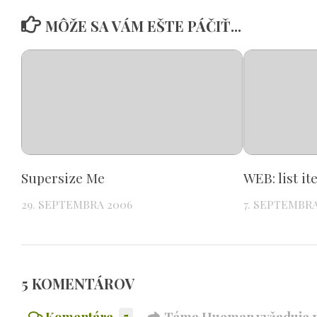
MÔŽE SA VÁM EŠTE PÁČIŤ...
Supersize Me
WEB: list i
29. SEPTEMBRA 2006
7. SEPTEMBRA
5 KOMENTÁROV
Komentáre
5
Téma Hueman vyžaduje n