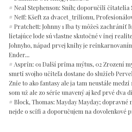
# Neal Stephenson: Sníh; doporučili čitatelia 
# Neff: Kšeft za dvacet_trilionu, Profesionálo
# Pratchett: Johnny 1 Iba ty môžeš zachrániť 
lietajúce lode sú vlastne skutočné v inej reali
Johnyho, nápad prvej knihy je reinkarnovaním
Ender…
# Asprin: 01 Další prima mýtus, 02 Zrození m
smrti svojho učiteľa dostane do služieb Perv
Znie to ako fantasy ale ja tam neustále medz
som už ale zo série unavený aj keď prvé dva di
# Block, Thomas: Mayday Mayday; dopravné na
nejde o scifi a doporučujem na dovolenkové pre