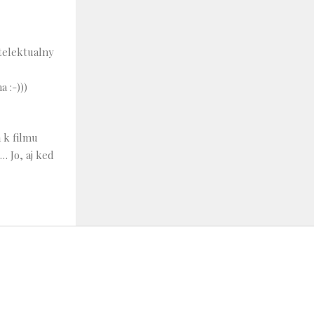
ntelektualny
 :-)))
 k filmu
… Jo, aj ked