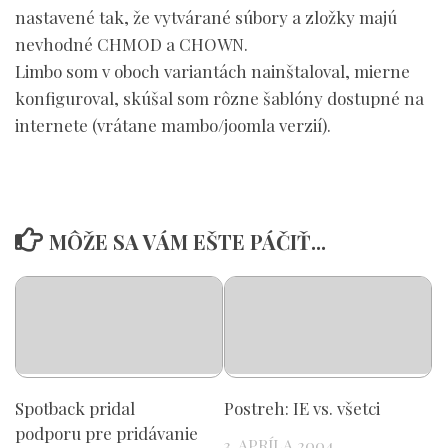
nastavené tak, že vytvárané súbory a zložky majú
nevhodné CHMOD a CHOWN.
Limbo som v oboch variantách nainštaloval, mierne
konfiguroval, skúšal som rôzne šablóny dostupné na
internete (vrátane mambo/joomla verzií).
MÔŽE SA VÁM EŠTE PÁČIŤ...
Spotback pridal
Postreh: IE vs. všetci
podporu pre pridávanie
3. APRÍLA 2004