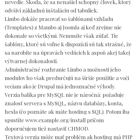
nevedie. Škoda, že sa nenašiel schopný človek, ktorý
odvšiví základnú inštaláciu od tabuliek.
Limbo dokáže pracovať so šablónami vzhľadu
(Templates) z Mambo aj Joomla aj keď zrejme nie
dokonale so všetkými. Nemusíte však zúfať. Tie
šablóny, ktoré sú voľne k dispozícií sú tak strašné, že
sa narobíte na úpravách vedúcich k aspoň akej takej
výtvarnej dokonalosti.
Administračné rozhranie Limbo a možnosti jeho
modulov ho však predurčujú na širšie použitie a voči
veciam ako je Drupal má jednoznačné výhody.
Verzia balíka pre MySQL nie je náročná: požaduje
znalosť servera s MySQL, názvu databázy, konta,
hesla (čo poznáte ak máte hosting s SQL). Potom iba
spustíte www.example.org/install pričom
doporučujem tiež nastaviť CHMOD.
Textová verzia môže mať problém ak hosting má PHP