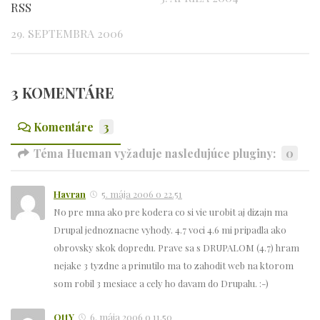
RSS
29. SEPTEMBRA 2006
3 KOMENTÁRE
Komentáre
3
Téma Hueman vyžaduje nasledujúce pluginy:
0
Havran
5. mája 2006 o 22.51
No pre mna ako pre kodera co si vie urobit aj dizajn ma
Drupal jednoznacne vyhody. 4.7 voci 4.6 mi pripadla ako
obrovsky skok dopredu. Prave sa s DRUPALOM (4.7) hram
nejake 3 tyzdne a prinutilo ma to zahodit web na ktorom
som robil 3 mesiace a cely ho davam do Drupalu. :-)
OttY
6. mája 2006 o 11.50