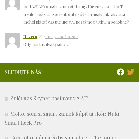
to HAVRAN: otázka z mojej strany. Havran, ako dlho Ti
trvalo, než si sa zorientoval v kóde Drupalu tak, aby si si
mohol plácať vlastné úpravy, poťažmo pluginy a podobne?
Havran
7. mája 2006 o 20.14
Otty: asi tak dva tyzdne…
SLEDUJTE NÁS:
Zničí nás Skynet postavený z AI?
Mohol som si smart zámok kúpiť aj skôr: Nuki
Smart Lock Pro
Čo z toho mám a čo by som chcel: The top 10