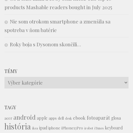
products Mashable readers bought in July 2025
Nie som otrokom smartphone a zmenšila sa
spotreba v ňom batérie
Roky boja s Dysonom skončili…
TÉMY
Témy
TAGY
android
fotoaparát
ebook
apple
glosa
acer
apps
dell
desk
história
ipad
keyboard
iphone
iPhone13Pro
ikea
irobot
iTunes