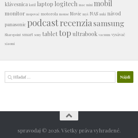
mobil
logitech
laptop
klávesnica
kutil
mac mini
monitor
návod
Movie
NAS
motorola
mopovač
mouse
myš
nuki
podcast
recenzia
samsung
panasonic
top
tablet
ultrabook
smart
vysávač
Sharepoint
sony
vacuum
xiaomi
Hľadať:
spravodaj © 2026. Všetky práva vyhradené.