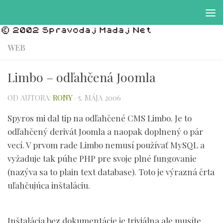
Preskočiť na obsah
WEB
Limbo – odľahčená Joomla
OD AUTORA:
RONY
·
5. MÁJA 2006
Spyros mi dal tip na odľahčené CMS Limbo. Je to
odľahčený derivát Joomla a naopak doplnený o pár
vecí. V prvom rade Limbo nemusí používať MySQL a
vyžaduje tak púhe PHP pre svoje plné fungovanie
(nazýva sa to plain text database). Toto je výrazná črta
uľahčujúca inštaláciu.
Inštalácia bez dokumentácie je triviálna ale musíte