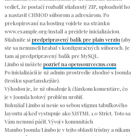
vedieť, že postačí rozbaliť stiahnutý ZIP, uploadnúť ho
a nastaviť CHMOD súborom a adresárom. Po
prekopírovaní na hosting vojdete na stránku
www.example.org/install a prejdete inicializáciou.
Stiahnite si
predpripravený balík pre plain verziu
(aby
ste sa nemuseli hrabať v konfiguračných súboroch. Je
tam aj predpripravený balík pre MySQL.
Limbo si môžete
pozrieť na opensourcecms.com
Po inicializácií je už admin prostredie zhodné s Joomla
(trošku sparťanskejšie).
Výhodou je, že už obsahuje k článkom komentáre, čo
je v Joomla hotový problém urobiť.
Bohužiaľ Limbo si nesie so sebou stigmu tabuľkového
layoutu aj keď vystupuje ako XHTML 1.0 Strict. Toto sa
Vám nemusí páčiť. Vývoj v komunitách
Mambo/Joomla/Limbo je v tejto oblasti trístny a nikam