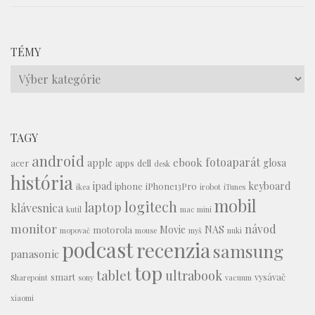
TÉMY
Témy
TAGY
android
fotoaparát
ebook
apple
glosa
acer
apps
dell
desk
história
ipad
keyboard
iphone
iPhone13Pro
ikea
irobot
iTunes
mobil
logitech
laptop
klávesnica
kutil
mac mini
monitor
návod
Movie
NAS
motorola
mopovač
mouse
myš
nuki
podcast
recenzia
samsung
panasonic
top
tablet
ultrabook
smart
vysávač
Sharepoint
sony
vacuum
xiaomi