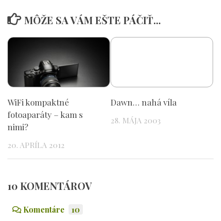
MÔŽE SA VÁM EŠTE PÁČIŤ...
WiFi kompaktné
Dawn… nahá víla
fotoaparáty – kam s
28. MÁJA 2003
nimi?
20. APRÍLA 2012
10 KOMENTÁROV
Komentáre
10