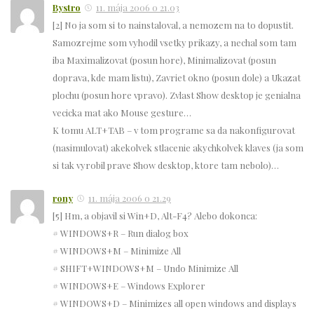
Bystro
11. mája 2006 o 21.03
[2] No ja som si to nainstaloval, a nemozem na to dopustit.
Samozrejme som vyhodil vsetky prikazy, a nechal som tam
iba Maximalizovat (posun hore), Minimalizovat (posun
doprava, kde mam listu), Zavriet okno (posun dole) a Ukazat
plochu (posun hore vpravo). Zvlast Show desktop je genialna
vecicka mat ako Mouse gesture…
K tomu ALT+TAB – v tom programe sa da nakonfigurovat
(nasimulovat) akekolvek stlacenie akychkolvek klaves (ja som
si tak vyrobil prave Show desktop, ktore tam nebolo)…
rony
11. mája 2006 o 21.29
[5] Hm, a objavil si Win+D, Alt-F4? Alebo dokonca:
# WINDOWS+R – Run dialog box
# WINDOWS+M – Minimize All
# SHIFT+WINDOWS+M – Undo Minimize All
# WINDOWS+E – Windows Explorer
# WINDOWS+D – Minimizes all open windows and displays