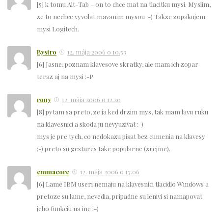
[5] k tomu Alt-Tab – on to chce mat na tlacitku mysi. Myslim,
ze to nechce vyvolat mavanim mysou :-) Takze zopakujem:
mysi Logitech.
Bystro
12. mája 2006 o 10.53
[6] Jasne, poznam klavesove skratky, ale mam ich zopar
teraz aj na mysi :-P
rony
12. mája 2006 o 12.20
[8] pytam sa preto, ze ja ked drzim mys, tak mam lavu ruku
na klavesnici a skoda ju nevyuzivat :-)
mys je pre tych, co nedokazu pisat bez cumenia na klavesy
;-) preto su gestures take popularne (zrejme).
emmacore
12. mája 2006 o 17.06
[6] Lame IBM useri nemaju na klavesnici tlacidlo Windows a
pretoze su lame, nevedia, pripadne su lenivi si namapovat
jeho funkciu na ine ;-)