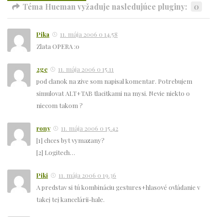
Téma Hueman vyžaduje nasledujúce pluginy:
0
Pika
11. mája 2006 o 14.58
Zlata OPERA :0
2ge
11. mája 2006 o 15.11
pod clanok na zive som napisal komentar. Potrebujem
simulovat ALT+TAB tlacitkami na mysi. Nevie niekto o
niecom takom ?
rony
11. mája 2006 o 15.42
[1] chces byt vymazany?
[2] Logitech…
Piki
11. mája 2006 o 19.36
A predstav si tú kombináciu gestures+hlasové ovládanie v
takej tej kancelárii-hale.