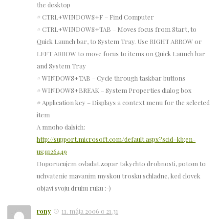
the desktop
# CTRL+WINDOWS+F – Find Computer
# CTRL+WINDOWS+TAB – Moves focus from Start, to
Quick Launch bar, to System Tray. Use RIGHT ARROW or
LEFT ARROW to move focus to items on Quick Launch bar
and System Tray
# WINDOWS+TAB – Cycle through taskbar buttons
# WINDOWS+BREAK – System Properties dialog box
# Application key – Displays a context menu for the selected
item
A mnoho dalsich:
http://support.microsoft.com/default.aspx?scid=kb;en-
us;q126449
Doporucujem ovladat zopar takychto drobnosti, potom to
uchvatenie mavanim myskou trosku schladne, ked clovek
objavi svoju druhu ruku :-)
rony
11. mája 2006 o 21.31