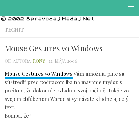
Preskočiť na obsah
TECHIT
Mouse Gestures vo Windows
OD AUTORA:
RONY
·
11. MÁJA 2006
Mouse Gestures vo Windows
Vám umožnia plne sa
sústrediť pred počítačom iba na mávanie myšou s
pocitom, že dokonale ovládate svoj počítač. Takže vo
svojom obľúbenom Worde si vymávate kľudne aj celý
text.
Bomba, že?