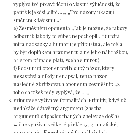
vyplývá tvé přesvědčení o vlastní výlučnosti, že
patříš k jakési ‚elitě’…
„, „
Tvé názory ukazují
směrem k fašismu…
“
e) Zesměšnění oponenta „
Jak je možné, že takový
odborník jako ty to vůbec nepochopil…
“ (určitá
míra nadsázky a humoru je přípustná, ale měla
by být doplňkem argumentu a ne jeho náhražkou,
a i v tom případě platí, všeho s mírou)
f) Podsunutí oponentovi hloupý názor, který
nezastává a nikdy nenapsal, tento názor
následně zkritizovat a oponenta zesměšnit: „
Z
toho co píšeš tedy vyplývá, že ….
„
Primitiv se
vyžívá ve formalitách
. Primitiv, když už
nedokáže dát věcný argument (zásoba
argumentů odposlouchaných z televize došla)
začne využívat veškeré překlepy, gramatické,
pravopisné a libovolné jiné formální chyby