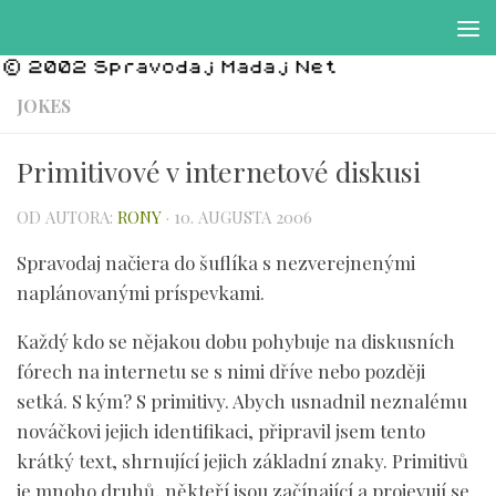
Preskočiť na obsah
JOKES
Primitivové v internetové diskusi
OD AUTORA:
RONY
·
10. AUGUSTA 2006
Spravodaj načiera do šuflíka s nezverejnenými
naplánovanými príspevkami.
Každý kdo se nějakou dobu pohybuje na diskusních
fórech na internetu se s nimi dříve nebo později
setká. S kým? S primitivy. Abych usnadnil neznalému
nováčkovi jejich identifikaci, připravil jsem tento
krátký text, shrnující jejich základní znaky. Primitivů
je mnoho druhů, někteří jsou začínající a projevují se