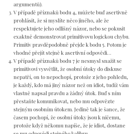
argumentů).
V případě příznaků bodu 4, můžete buď asertivně
prohlásit, že si myslíte něco jiného, ale že
respektujete jeho odlišný názor
, nebo se pokusit
exaktně demonstrovat primitivovu logickou chybu.
Primitiv pravděpodobně přejde k bodu 5. Potom je
vhodné přejít stejně k asertivní odpovědi…
V případě příznaků bodu 7 je nesmysl snažit se
primitivovi vysvětlit, že osobní útoky do diskuse
nepatří, on to nepochopí, protože z jeho pohledu,
je každý, kdo má jiný názor než on idiot, tudíž vám
vlastně napsal pravdu a žádný útok. Buď s ním
přestaňte komunikovat, nebo mu odpovězte
stejným osobním útokem. Jedině tak je šance, že
časem pochopí, že osobní útoky jsou k ničemu,
protože když někomu napíše, že je idiot, dostane
se mu odpovědi stejného kalibru.