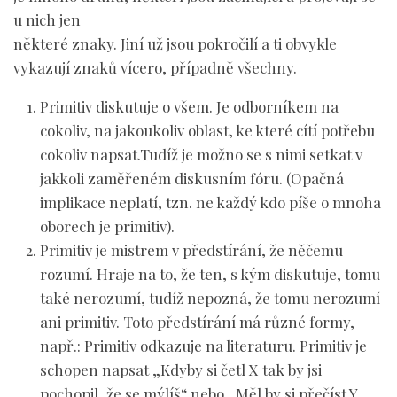
u nich jen
některé znaky. Jiní už jsou pokročilí a ti obvykle
vykazují znaků vícero, případně všechny.
Primitiv diskutuje o všem
. Je odborníkem na
cokoliv, na jakoukoliv oblast, ke které cítí potřebu
cokoliv napsat.Tudíž je možno se s nimi setkat v
jakkoli zaměřeném diskusním fóru. (Opačná
implikace neplatí, tzn. ne každý kdo píše o mnoha
oborech je primitiv).
Primitiv je mistrem v předstírání, že
něčemu
rozumí
. Hraje na to, že ten, s kým diskutuje, tomu
také nerozumí, tudíž nepozná, že tomu nerozumí
ani primitiv. Toto předstírání má různé formy,
např.: Primitiv odkazuje na literaturu. Primitiv je
schopen napsat „Kdyby si četl X tak by jsi
pochopil, že se mýlíš“ nebo „Měl by si přečíst Y