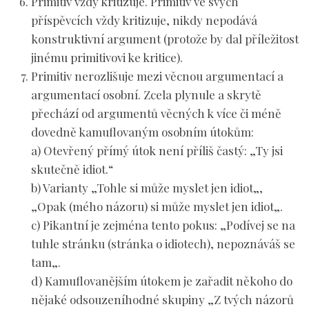
Primitiv vždy kritizuje
. Primitiv ve svých
příspěvcích vždy kritizuje, nikdy nepodává
konstruktivní argument (protože by dal příležitost
jinému primitivovi ke kritice).
Primitiv nerozlišuje mezi
věcnou argumentací a
argumentací osobní
. Zcela plynule a skrytě
přechází od argumentů věcných k více či méně
dovedně kamuflovaným osobním útokům:
a) Otevřený přímý útok není příliš častý: „
Ty jsi
skutečně idiot.
“
b) Varianty „
Tohle si může myslet jen idiot
„,
„
Opak (mého názoru) si může myslet jen idiot
„.
c) Pikantní je zejména tento pokus: „
Podívej se na
tuhle stránku (stránka o idiotech), nepoznáváš se
tam
„.
d) Kamuflovanějším útokem je zařadit někoho do
nějaké odsouzeníhodné skupiny „
Z tvých názorů