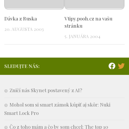
Dávka z Ruska
Vtipy.pooh.cz na vašu
stránku
20. AUGUSTA 2003
5. JANUÁRA 2004
SLEDUJTE NÁS:
Zničí nás Skynet postavený z AI?
Mohol som si smart zámok kúpiť aj skôr: Nuki
Smart Lock Pro
Čo z toho mám a čo by som chcel: The top 10