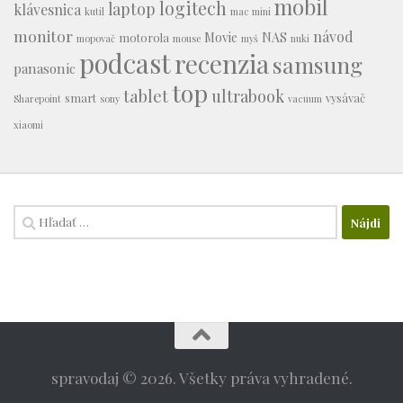
mobil
logitech
laptop
klávesnica
kutil
mac mini
monitor
návod
Movie
NAS
motorola
mopovač
mouse
myš
nuki
podcast
recenzia
samsung
panasonic
top
tablet
ultrabook
smart
vysávač
Sharepoint
sony
vacuum
xiaomi
Hľadať:
spravodaj © 2026. Všetky práva vyhradené.