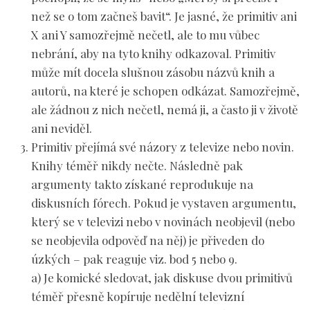
než se o tom začneš bavit“. Je jasné, že primitiv ani
X ani Y samozřejmě nečetl, ale to mu vůbec
nebrání, aby na tyto knihy odkazoval. Primitiv
může mít docela slušnou zásobu názvů knih a
autorů, na které je schopen odkázat. Samozřejmě,
ale žádnou z nich nečetl, nemá ji, a často ji v životě
ani neviděl.
Primitiv přejímá své názory
z televize nebo novin
.
Knihy téměř nikdy nečte. Následně pak
argumenty takto získané reprodukuje na
diskusních fórech. Pokud je vystaven argumentu,
který se v televizi nebo v novinách neobjevil (nebo
se neobjevila odpověď na něj) je přiveden do
úzkých – pak reaguje viz. bod 5 nebo 9.
a) Je komické sledovat, jak diskuse dvou primitivů
téměř přesně kopíruje nedělní televizní