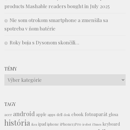
products Mashable readers bought in July 2025
Nie som otrokom smartphone a zmenšila sa
spotreba v ňom batérie
Roky boja s Dysonom skončili…
TÉMY
Témy
TAGY
android
fotoaparát
ebook
apple
glosa
acer
apps
dell
desk
história
ipad
keyboard
iphone
iPhone13Pro
ikea
irobot
iTunes