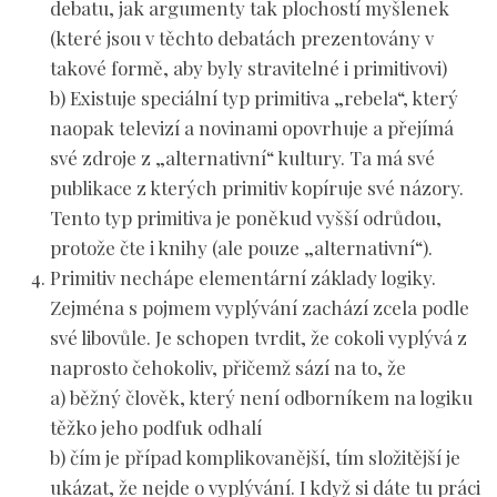
debatu, jak argumenty tak plochostí myšlenek
(které jsou v těchto debatách prezentovány v
takové formě, aby byly stravitelné i primitivovi)
b) Existuje speciální typ primitiva „rebela“, který
naopak televizí a novinami opovrhuje a přejímá
své zdroje z „alternativní“ kultury. Ta má své
publikace z kterých primitiv kopíruje své názory.
Tento typ primitiva je poněkud vyšší odrůdou,
protože čte i knihy (ale pouze „alternativní“).
Primitiv
nechápe elementární základy logiky
.
Zejména s pojmem vyplývání zachází zcela podle
své libovůle. Je schopen tvrdit, že cokoli vyplývá z
naprosto čehokoliv, přičemž sází na to, že
a) běžný člověk, který není odborníkem na logiku
těžko jeho podfuk odhalí
b) čím je případ komplikovanější, tím složitější je
ukázat, že nejde o vyplývání. I když si dáte tu práci