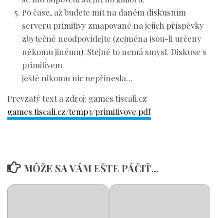
Po čase, až budete mít na daném diskusním
serveru primitivy zmapované na jejich příspěvky
zbytečně neodpovídejte (zejména jsou-li určeny
někomu jinému). Stejně to nemá smysl.
Diskuse s
primitivem
ještě nikomu nic nepřinesla…
Prevzatý text a zdroj: games.tiscali.cz
games.tiscali.cz/temp3/primitivove.pdf
MÔŽE SA VÁM EŠTE PÁČIŤ...