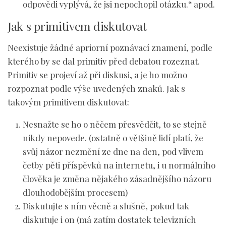
odpovědi vyplývá, že jsi nepochopil otázku.“ apod.
Jak s primitivem diskutovat
Neexistuje žádné apriorní poznávací znamení, podle
kterého by se dal primitiv před debatou rozeznat.
Primitiv se projeví až při diskusi, a je ho možno
rozpoznat podle výše uvedených znaků. Jak s
takovým primitivem diskutovat:
Nesnažte se ho o něčem přesvědčit
, to se stejně
nikdy nepovede. (ostatně o většině lidí platí, že
svůj názor nezmění ze dne na den, pod vlivem
četby pěti příspěvků na internetu, i u normálního
člověka je změna nějakého zásadnějšího názoru
dlouhodobějším procesem)
Diskutujte s ním
věcně a slušně
, pokud tak
diskutuje i on (má zatím dostatek televizních