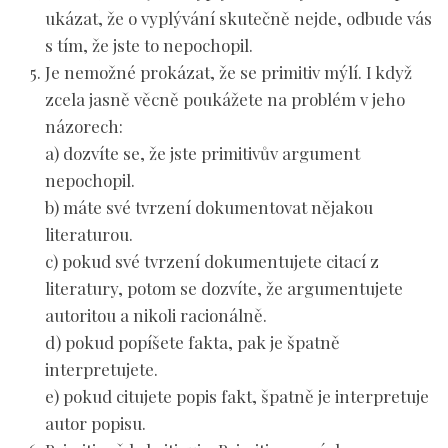
ukázat, že o vyplývání skutečně nejde, odbude vás
s tím, že jste to nepochopil.
Je nemožné prokázat, že se
primitiv mýlí
. I když
zcela jasně věcně poukážete na problém v jeho
názorech:
a) dozvíte se, že jste primitivův argument
nepochopil.
b) máte své tvrzení dokumentovat nějakou
literaturou.
c) pokud své tvrzení dokumentujete citací z
literatury, potom se dozvíte, že argumentujete
autoritou a nikoli racionálně.
d) pokud popíšete fakta, pak je špatně
interpretujete.
e) pokud citujete popis fakt, špatně je interpretuje
autor popisu.