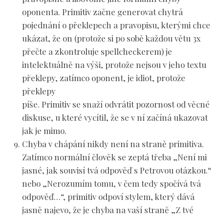
oponenta. Primitiv začne generovat chytrá
pojednání o překlepech a pravopisu, kterými chce
ukázat, že on (protože si po sobě každou větu 3x
přečte a zkontroluje spellcheckerem) je
intelektuálně na výši, protože nejsou v jeho textu
překlepy, zatímco oponent, je idiot, protože
překlepy
píše. Primitiv se snaží odvrátit pozornost od věcné
diskuse, u které vycítil, že se v ní začíná ukazovat
jak je mimo.
Chyba v chápání
nikdy není na straně primitiva.
Zatímco normální člověk se zeptá třeba „Není mi
jasné, jak souvisí tvá odpověď s Petrovou otázkou.“
nebo „Nerozumím tomu, v čem tedy spočívá tvá
odpověď…“, primitiv odpoví stylem, který dává
jasně najevo, že je chyba na vaší straně „Z tvé