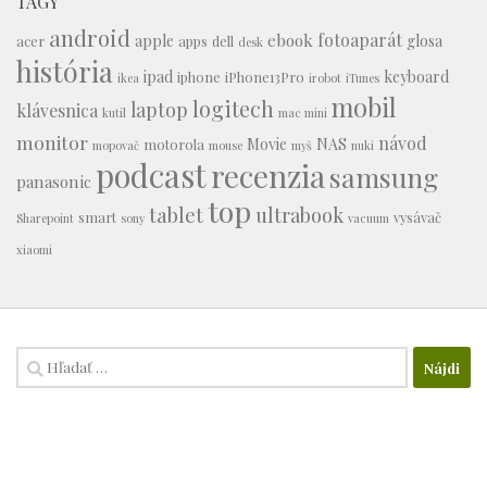
TAGY
android
fotoaparát
ebook
apple
glosa
acer
apps
dell
desk
história
ipad
keyboard
iphone
iPhone13Pro
ikea
irobot
iTunes
mobil
logitech
laptop
klávesnica
kutil
mac mini
monitor
návod
Movie
NAS
motorola
mopovač
mouse
myš
nuki
podcast
recenzia
samsung
panasonic
top
tablet
ultrabook
smart
vysávač
Sharepoint
sony
vacuum
xiaomi
Hľadať: