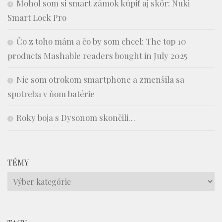
Mohol som si smart zámok kúpiť aj skôr: Nuki
Smart Lock Pro
Čo z toho mám a čo by som chcel: The top 10
products Mashable readers bought in July 2025
Nie som otrokom smartphone a zmenšila sa
spotreba v ňom batérie
Roky boja s Dysonom skončili…
TÉMY
Témy