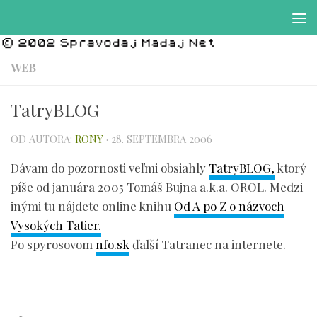
Preskočiť na obsah
WEB
TatryBLOG
OD AUTORA:
RONY
·
28. SEPTEMBRA 2006
Dávam do pozornosti veľmi obsiahly
TatryBLOG,
ktorý
píše od januára 2005 Tomáš Bujna a.k.a. OROL. Medzi
inými tu nájdete online knihu
Od A po Z o názvoch
Vysokých Tatier.
Po spyrosovom
nfo.sk
ďalší Tatranec na internete.