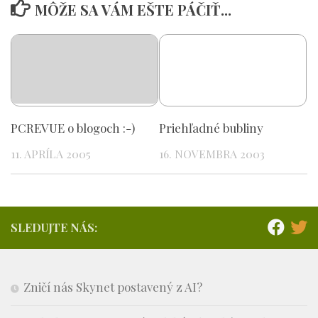
MÔŽE SA VÁM EŠTE PÁČIŤ...
PCREVUE o blogoch :-)
Priehľadné bubliny
11. APRÍLA 2005
16. NOVEMBRA 2003
SLEDUJTE NÁS:
Zničí nás Skynet postavený z AI?