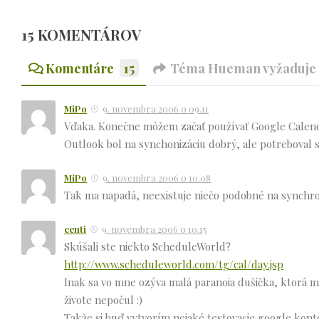
15 KOMENTÁROV
Komentáre
15
Téma Hueman vyžaduje n
MiPo
9. novembra 2006 o 09.11
Vďaka. Konečne môžem začať používať Google Calend
Outlook bol na synchonizáciu dobrý, ale potreboval 
MiPo
9. novembra 2006 o 10.08
Tak ma napadá, neexistuje niečo podobné na synchr
centi
9. novembra 2006 o 10.15
Skúšali ste niekto ScheduleWorld?
http://www.scheduleworld.com/tg/cal/day.jsp
Inak sa vo mne ozýva malá paranoia dušička, ktorá
živote nepočul :)
Takže si buď vytvorím nejaké testovacie google kon