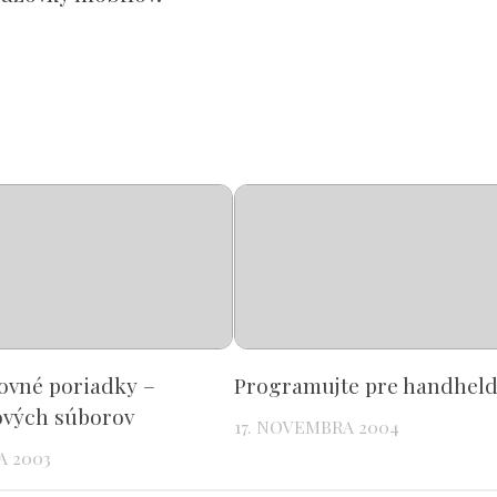
ovné poriadky –
Programujte pre handhel
ových súborov
17. NOVEMBRA 2004
A 2003