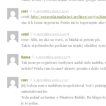
rony
9. novembra 2006 o 10.47
centi:
http://spravodaj.madaj.net/archives/003774.htm
viac ti k tomu nepoviem. Prislo mi to topornejsie ak
centi
9. novembra 2006 o 10.58
rony: Ahh, no ako sa vraví, 2x hľadaj až potom píš.
Takže si jednoducho počkám na nejaký oficiálny sync
honza
9. novembra 2006 o 12.55
Tak jsem po registraci GooSyncu zadal cislo mobilu, na
nekdo? Prisla vam ta sms? zkuste prosim a dejte vedet
rony
9. novembra 2006 o 13.23
[6] teda ja som s mobilom nespekuloval. Ved v princip
nainstalovaneho.
Teda pokial sa bavime o Windows Mobile. Na hlupych 
je to jedno.