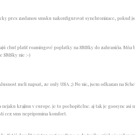
icky pres zaslanou smsku nakonfigurovat synchronizace, pokud j
majú chuť platiť roamingové poplatky na SMSky do zahraničia. Mňa b
e SMSky nie :-)
o slusnost meli napsat, ze only USA. ;) No nic, jsem odkazan na Sch
nejaku krajinu v europe. je to pochopitelne. aj tak je goosync asi 
sti cez sms nepripomina komfort.