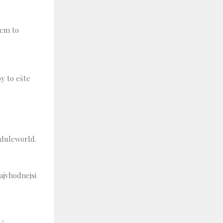
sem to
y to ešte
eduleworld.
najvhodnejsi