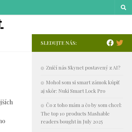
SLEDUJTE NÁS:
Zničí nás Skynet postavený z AI?
Mohol som si smart zámok kúpiť
aj skôr: Nuki Smart Lock Pro
jších
Čo z toho mám a čo by som chcel:
The top 10 products Mashable
ho
readers bought in July 2025