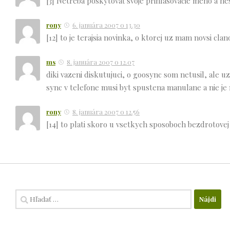
[3] Netreba poskytovať svoje prihlasovacie meno a hes
rony
6. januára 2007 o 13.30
[12] to je terajsia novinka, o ktorej uz mam novsi clan
ms
8. januára 2007 o 12.07
diki vazeni diskutujuci, o goosync som netusil, ale 
sync v telefone musi byt spustena manulane a nie je
rony
8. januára 2007 o 12.56
[14] to plati skoro u vsetkych sposoboch bezdrotovej
Hľadať: