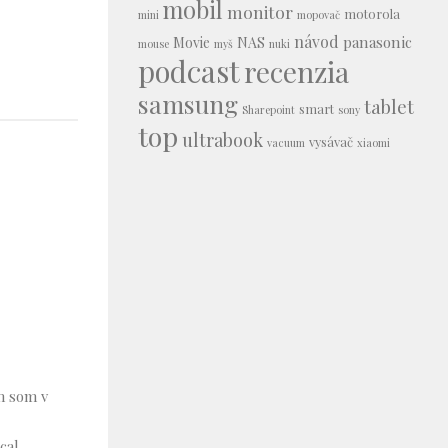
mobil
monitor
motorola
mini
mopovač
návod
panasonic
Movie
NAS
mouse
myš
nuki
podcast
recenzia
samsung
tablet
smart
Sharepoint
sony
top
ultrabook
vysávač
vacuum
xiaomi
m som v
cal.