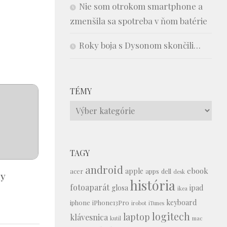
Nie som otrokom smartphone a
zmenšila sa spotreba v ňom batérie
Roky boja s Dysonom skončili…
TÉMY
Témy
TAGY
android
ebook
apple
acer
apps
dell
desk
dy
história
fotoaparát
glosa
ipad
ikea
keyboard
iphone
iPhone13Pro
irobot
iTunes
logitech
laptop
klávesnica
kutil
mac