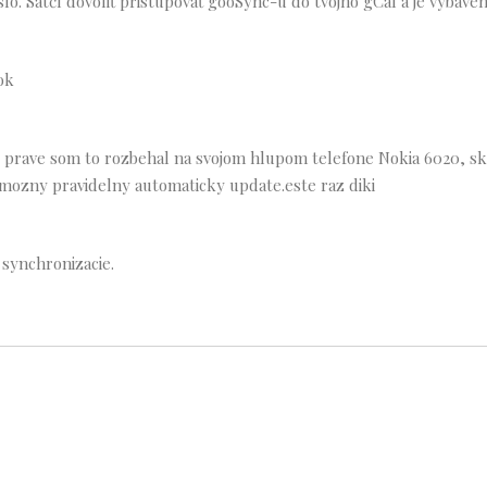
lo. Satčí dovoliť pristupovať gooSync-u do tvojho gCal a je vybaven
ok
uz prave som to rozbehal na svojom hlupom telefone Nokia 6020, sk
 mozny pravidelny automaticky update.este raz diki
 synchronizacie.