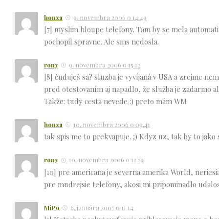
honza
9. novembra 2006 o 14.49
[7] myslim hloupe telefony. Tam by se mela automat
pochopil spravne. Ale sms nedosla.
rony
9. novembra 2006 o 15.12
[8] čuduješ sa? sluzba je vyvíjaná v USA a zrejme ne
pred otestovaním aj napadlo, že služba je zadarmo al
Takže: tudy cesta nevede :) preto mám WM
honza
10. novembra 2006 o 09.41
tak spis me to prekvapuje. ;) Kdyz uz, tak by to jak
rony
10. novembra 2006 o 12.19
[10] pre americana je severna amerika World, neriesia 
pre mudrejsie telefony, akosi mi pripominadlo udalo
MiPo
6. januára 2007 o 11.14