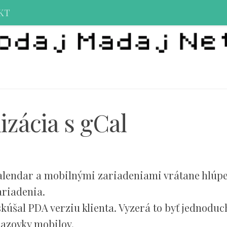
KT
zácia s gCal
alendar a mobilnými zariadeniami vrátane hlúpe
riadenia.
kúšal PDA verziu klienta. Vyzerá to byť jednoduc
razovky mobilov.