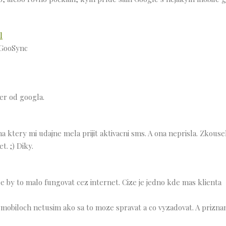
l
o GooSync
er od googla.
 ktery mi udajne mela prijit aktivacni sms. A ona neprisla. Zkousel
. ;) Diky.
e by to malo fungovat cez internet. Cize je jedno kde mas klienta
mobiloch netusim ako sa to moze spravat a co vyzadovat. A prizna