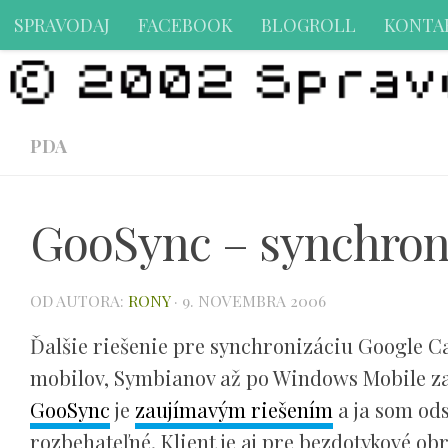
SPRAVODAJ
FACEBOOK
BLOGROLL
KONTA
Preskočiť na obsah
PDA
GooSync – synchroni
OD AUTORA:
RONY
·
9. NOVEMBRA 2006
Ďalšie riešenie pre synchronizáciu Google C
mobilov, Symbianov až po Windows Mobile za
GooSync
je
zaujímavým riešením
a ja som ods
rozbehateľné. Klient je aj pre bezdotykové ob