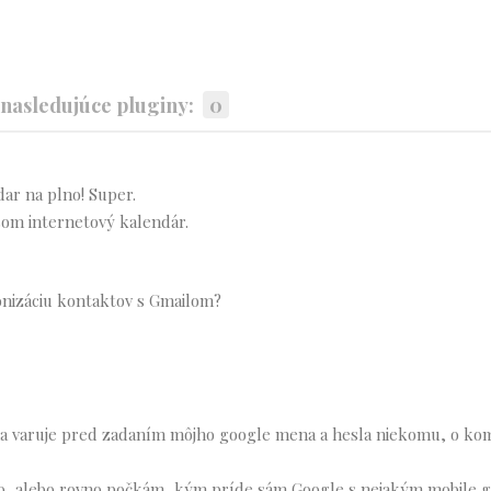
asledujúce pluginy:
0
ar na plno! Super.
som internetový kalendár.
onizáciu kontaktov s Gmailom?
 ma varuje pred zadaním môjho google mena a hesla niekomu, o ko
to, alebo rovno počkám, kým príde sám Google s nejakým mobile g