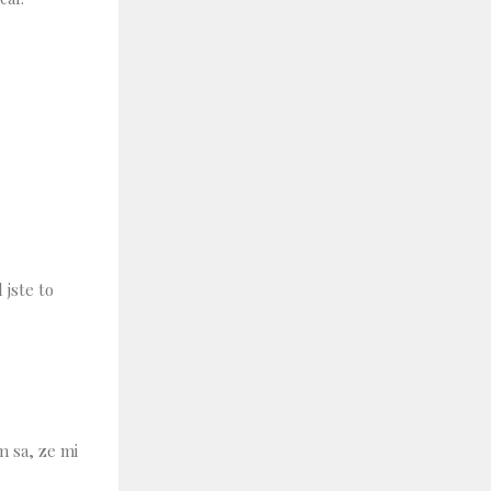
 jste to
m sa, ze mi