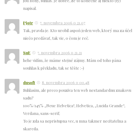
jou Rony, suhlas. Je dobre, ze to konecne aj niekto (ty)
napisal.
Pjotr
7. novembra 2006 o 21.07
Tak, pravda je. Kto urobil aspoň jeden web, ktorý ma za účel
niečo predávať, tak vie, o čom je reč.
SuE
7. novembra 2006 o 21.21
hehe vidím, že máme stejné zájmy. Mám od toho pána
souhlas k překladu, tak se těšte :-)
dusoft
8. novembra 2006 o 00.48
Suhlasim, ale preco pouziva ten web nestandardnu znakovu
sadu?
100%/145% „Neue Helvetica“, Helvetica, „Lucida Grande“,
Verdana, sans-serif;
To je zda sa nepristupna vec, u mna takmer necitatelna a
skareda.