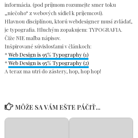
informácia. (pod príjmom rozumejte smer toku
„niečoho“ z webových sídiel k príjemcovi).
Hlavnou disciplínou, ktorú webdesigner musí zvládať,
je typografia. Hluchým zopakujem: TYPOGRAFIA.
Čiže NIE maľba nápisov.
Inšpirované súvislosťami v článkoch:
*
Web Design is 95% Typography (1)
*
Web Design is 95% Typography (2)
A teraz ma utri do zástery, hop, hop hop!
MÔŽE SA VÁM EŠTE PÁČIŤ...