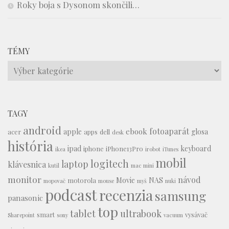
Roky boja s Dysonom skončili…
TÉMY
Témy
TAGY
android
fotoaparát
ebook
apple
glosa
acer
apps
dell
desk
história
ipad
keyboard
iphone
iPhone13Pro
ikea
irobot
iTunes
mobil
logitech
laptop
klávesnica
kutil
mac mini
monitor
návod
Movie
NAS
motorola
mopovač
mouse
myš
nuki
podcast
recenzia
samsung
panasonic
top
tablet
ultrabook
smart
vysávač
Sharepoint
sony
vacuum