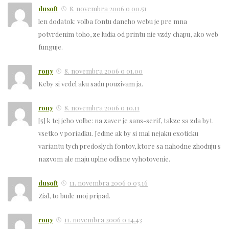
dusoft
8. novembra 2006 o 00.51
len dodatok: volba fontu daneho webu je pre mna
potvrdenim toho, ze ludia od printu nie vzdy chapu, ako web
funguje.
rony
8. novembra 2006 o 01.00
Keby si vedel aku sadu pouzivam ja.
rony
8. novembra 2006 o 10.11
[5] k tej jeho volbe: na zaver je sans-serif, takze sa zda byt
vsetko v poriadku. Jedine ak by si mal nejaku exoticku
variantu tych predoslych fontov, ktore sa nahodne zhoduju s
nazvom ale maju uplne odlisne vyhotovenie.
dusoft
11. novembra 2006 o 03.16
Zial, to bude moj pripad.
rony
11. novembra 2006 o 14.43