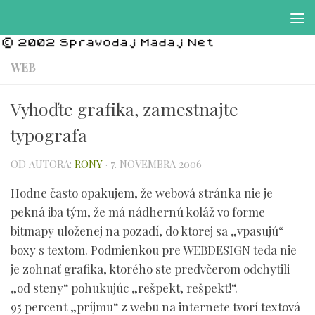
Preskočiť na obsah
WEB
Vyhoďte grafika, zamestnajte
typografa
OD AUTORA:
RONY
·
7. NOVEMBRA 2006
Hodne často opakujem, že webová stránka nie je
pekná iba tým, že má nádhernú koláž vo forme
bitmapy uloženej na pozadí, do ktorej sa „vpasujú“
boxy s textom. Podmienkou pre WEBDESIGN teda nie
je zohnať grafika, ktorého ste predvčerom odchytili
„od steny“ pohukujúc „rešpekt, rešpekt!“.
95 percent „príjmu“ z webu na internete tvorí textová