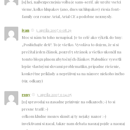
[9] hej, najbezpecnejsia volba je sans-serif. ale urcite vsetci
vieme, kolko hlupakov (ano, dnes uz hlupakov) riesia font-
family cez rozne Arial, Arial CE a podobne nezmysly.
ivan
3. apríla 2007 o 08.29
Moc si nám tu toho nenapísal. Je to celé ako výkrik do tmy:
„Poslúchajte deti“. To je všetko. Vyvoláva to dojem, že si si
prečítal jeden článok, pozrel 5 stránok a všetko ukončil na
tomto blogu plnom zbytočných článkov. Nabudúce vysvetli
lepšie vlastnými slovami problematiku, prípadne riešenie,
konkrétne príklady a nepriživuj sa na názore niekoho iného
(viz. odkazy)
rony
3. apríla 2007 o 14.05
[11] spravodaj sa zasadne prizivuje na odkazoch ;-) to si
presne trafil :-)
celkom kludne mozes skusit aj ty nejaky nazor :-)
invektivami si zacal, takze nam debata naozaj pojde a naozaj