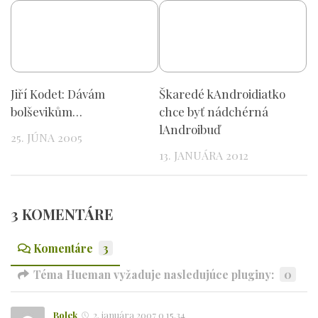
Jiří Kodet: Dávám
Škaredé kAndroidiatko
bolševikům…
chce byť nádchérná
lAndroibuď
25. JÚNA 2005
13. JANUÁRA 2012
3 KOMENTÁRE
Komentáre
3
Téma Hueman vyžaduje nasledujúce pluginy:
0
Bolek
2. januára 2007 o 15.34