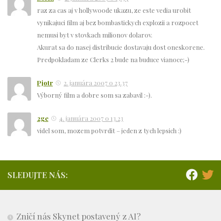
raz za cas aj v hollywoode ukazu, ze este vedia urobit
vynikajuci film aj bez bombastickych explozii a rozpocet
nemusi byt v stovkach milionov dolarov.
Akurat sa do nasej distribucie dostavaju dost oneskorene.
Predpokladam ze Clerks 2 bude na buduce vianoce;-)
Pjotr
2. januára 2007 o 23.37
Výborný film a dobre som sa zabavil :-).
2ge
4. januára 2007 o 13.23
videl som, mozem potvrdit – jeden z tych lepsich :)
SLEDUJTE NÁS:
Zničí nás Skynet postavený z AI?