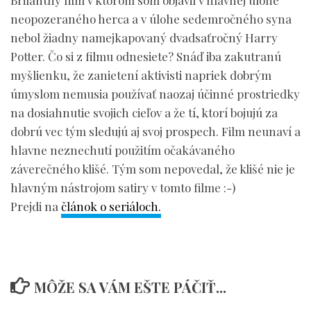
Brilantný film v ktorom som objavil v hlavnej úlohe
neopozeraného herca a v úlohe sedemročného syna
nebol žiadny namejkapovaný dvadsaťročný Harry
Potter. Čo si z filmu odnesiete? Snáď iba zakutranú
myšlienku, že zanietení aktivisti napriek dobrým
úmyslom nemusia používať naozaj účinné prostriedky
na dosiahnutie svojich cieľov a že tí, ktorí bojujú za
dobrú vec tým sledujú aj svoj prospech. Film neunaví a
hlavne neznechutí použitím očakávaného
záverečného klišé. Tým som nepovedal, že klišé nie je
hlavným nástrojom satiry v tomto filme :-)
Prejdi na
článok o seriáloch.
MÔŽE SA VÁM EŠTE PÁČIŤ...