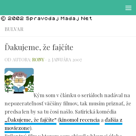
Preskočiť na obsah
BULVAR
Ďakujeme, že fajčíte
OD AUTORA:
RONY
·
2. JANUÁRA 2007
Kým som v článku o seriáloch nadával na
nepozerateľnosť väčšiny filmov, tak musím priznať, že
predsa len by sa tu čosi našlo. Satirická komédia
„Ďakujeme, že fajčíte“
(
kinomol recencia
a
ďalšia z
moviezone
).