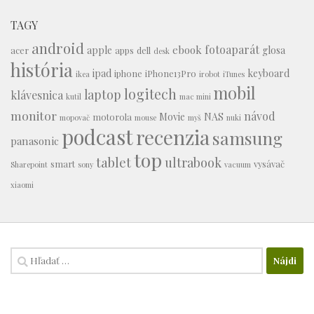
TAGY
android
fotoaparát
ebook
apple
glosa
acer
apps
dell
desk
história
ipad
keyboard
iphone
iPhone13Pro
ikea
irobot
iTunes
mobil
logitech
laptop
klávesnica
kutil
mac mini
monitor
návod
Movie
NAS
motorola
mopovač
mouse
myš
nuki
podcast
recenzia
samsung
panasonic
top
tablet
ultrabook
smart
vysávač
Sharepoint
sony
vacuum
xiaomi
Hľadať: