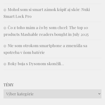
Mohol som si smart zámok kúpiť aj skôr: Nuki
Smart Lock Pro
Čo z toho mám a čo by som chcel: The top 10
products Mashable readers bought in July 2025
Nie som otrokom smartphone a zmenšila sa
spotreba v ňom batérie
Roky boja s Dysonom skončili…
TÉMY
Témy