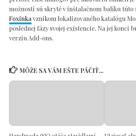
možnosti sú skryté v inštalačnom balíku túto
Foxinka
vznikom lokalizovaného katalógu Moz
poslednej fázy svojej existencie. Na jej konc
verziu Add-ons.
MÔŽE SA VÁM EŠTE PÁČIŤ...
Handmade (SK) otáča stavidlami
Utajovať al