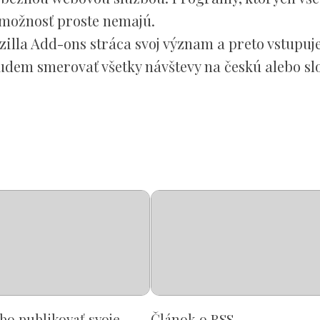
 možnosť proste nemajú.
illa Add-ons stráca svoj význam a preto vstupuj
i budem smerovať všetky návštevy na českú alebo s
ebo publikovať svoje
Článok o RSS