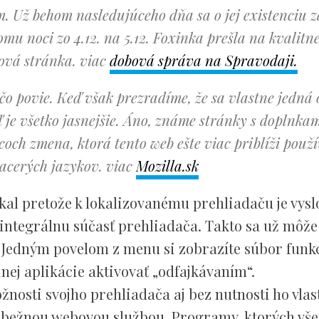
m. Už behom nasledujúceho dňa sa o jej existenciu 
mu noci zo 4.12. na 5.12. Foxinka prešla na kvalitn
hová stránka. viac
dobová správa na Spravodaji.
 povie. Keď však prezradíme, že sa vlastne jedná 
 je všetko jasnejšie. Áno, známe stránky s doplnkam
coch zmena, ktorá tento web ešte viac priblíži použ
acerých jazykov. viac
Mozilla.sk
kal pretože k lokalizovanému prehliadaču je vys
 integrálnu súčasť prehliadača. Takto sa už môže
. Jedným povelom z menu si zobrazíte súbor funkc
nej aplikácie aktivovať „odfajkávaním“.
nosti svojho prehliadača aj bez nutnosti ho vlas
je bežnou webovou službou. Programy, ktorých vše