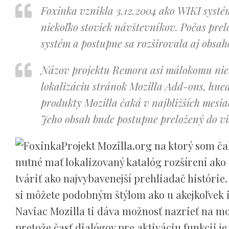
Foxinka vznikla 3.12.2004 ako WIKI systé
niekoľko stoviek návštevníkov. Počas prelo
systém a postupne sa rozširovala aj obsa
Názov projektu Remora asi málokomu niečo
lokalizáciu stránok Mozilla Add-ons, hneď
produkty Mozilla čaká v najbližších mesia
Jeho obsah bude postupne preložený do vi
Projekt Mozilla.org na ktorý som ča
nutné mať lokalizovaný katalóg rozšírení ako
tváriť ako najvybavenejší prehliadač histórie
si môžete podobným štýlom ako u akejkoľvek i
Naviac Mozilla ti dáva možnosť nazrieť na mož
pretože časť dialógov pre aktiváciu funkcii 