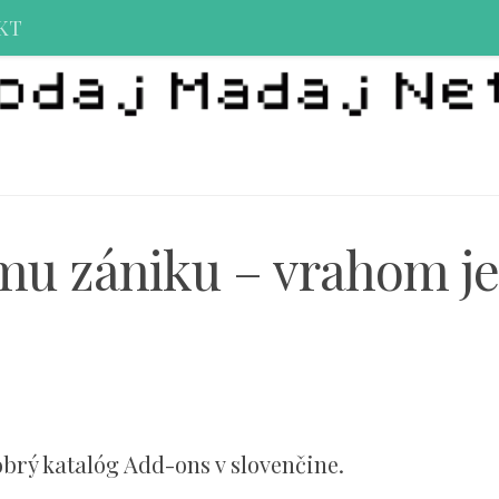
KT
jmu zániku – vrahom je
brý katalóg Add-ons v slovenčine.