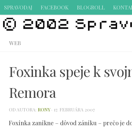
SPRAVODAJ
FACEBOOK
BLOGROLL
KONTA
Preskočiť na obsah
WEB
Foxinka speje k svo
Remora
OD AUTORA:
RONY
·
17. FEBRUÁRA 2007
Foxinka zanikne – dôvod zániku – prečo je do