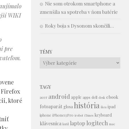
Nie som otrokom smartphone a
zaujímalo
zmenšila sa spotreba v ňom batérie
ejší WIKI
Roky boja s Dysonom skončili…
o
i pre
TÉMY
ívateľom.
Témy
lovene
TAGY
 Firefox
android
ebook
apple
acer
apps
dell
desk
ii, ktoré
história
fotoaparát
glosa
ipad
ikea
keyboard
iphone
iPhone13Pro
irobot
iTunes
tniť
logitech
laptop
klávesnica
kutil
mac
tky