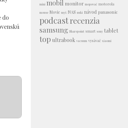
mobil
monitor
motorola
mini
mopovač
návod
panasonic
Movie
NAS
mouse
myš
nuki
e do
podcast
recenzia
lovenskú
samsung
tablet
smart
Sharepoint
sony
top
ultrabook
vysávač
vacuum
xiaomi