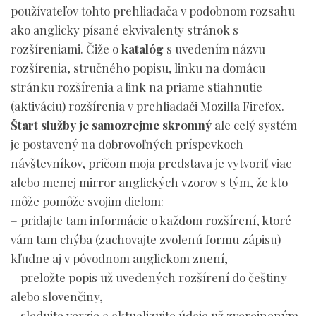
používateľov tohto prehliadača v podobnom rozsahu
ako anglicky písané ekvivalenty stránok s
rozšíreniami. Čiže o
katalóg
s uvedením názvu
rozšírenia, stručného popisu, linku na domácu
stránku rozšírenia a link na priame stiahnutie
(aktiváciu) rozšírenia v prehliadači Mozilla Firefox.
Štart služby je samozrejme skromný
ale celý systém
je postavený na dobrovoľných príspevkoch
návštevníkov, pričom moja predstava je vytvoriť viac
alebo menej mirror anglických vzorov s tým, že kto
môže pomôže svojim dielom:
– pridajte tam informácie o každom rozšírení, ktoré
vám tam chýba (zachovajte zvolenú formu zápisu)
kľudne aj v pôvodnom anglickom znení,
– preložte popis už uvedených rozšírení do češtiny
alebo slovenčiny,
– sledujte verzie a aktualizujte údaje už zverejneným