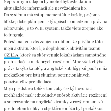
Nepovinným údajom by mohol byť ešte dátum
aktualizácie informácií ale nevyžadujem ho.
Do systému má vstup momentálne každý, pričom v
blízkej dobe plánujem istý spôsob obmedzenia práv na
editovanie. Je to WIKI systém, takže viete zrejme ako
to funguje.
Poteší ma teda váš záujem a dúfam, že privítate túto
moju aktivitu, ktorá je doplnkom k aktivitám teamu
CZILLA,
ktorý sa skôr venuje lokalizáciam samotného
prehliadača a niektorých rozšírení. Mne však chýba
práve takýto katalóg a anglické katalógy sú podľa mňa
prekážkou pre istú skupinu potencionálnych
používateľov prehliadača.
Moja predstava totiž v tom, aby český hovoriaci
prehliadač mal jednoduchý spôsob aktivácie rozšírení
a smerovanie na anglické stránky z rozšíreniami sú
predmetom kritiky a objektívne môžu byť prekážkou.