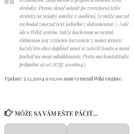
stránky: Presne desať minút po zverejnení tejto
stránky sa nejaký umelec v nadšení, že môže mazať
rozhodol zmazať text jedného z dokumentov ;-) ale
ide o WIKI systém, takže hackerom sa nestal.
Odmenou jest zvýšenie buzerácie z mojej strany:
každý kto chce dopĺňať musí si založiť konto a musí
počkať na moje odsúhlasenie. Preto ma kontaktujte
prípadne aj cez ICQ: 50066147.
Update: 5.12.2004 o 02.00 som vymenil Wiki engine.
MÔŽE SA VÁM EŠTE PÁČIŤ...