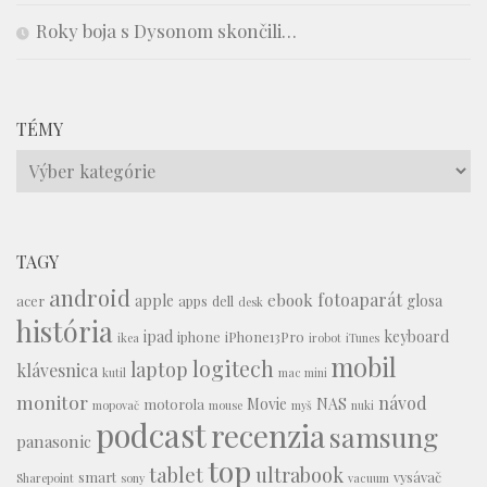
Roky boja s Dysonom skončili…
TÉMY
Témy
TAGY
android
fotoaparát
ebook
apple
glosa
acer
apps
dell
desk
história
ipad
keyboard
iphone
iPhone13Pro
ikea
irobot
iTunes
mobil
logitech
laptop
klávesnica
kutil
mac mini
monitor
návod
Movie
NAS
motorola
mopovač
mouse
myš
nuki
podcast
recenzia
samsung
panasonic
top
tablet
ultrabook
smart
vysávač
Sharepoint
sony
vacuum