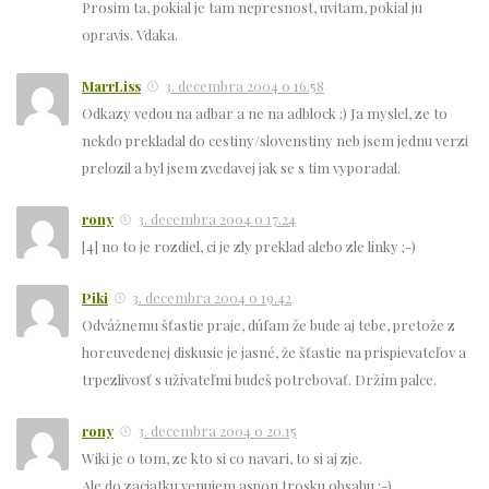
Prosim ta, pokial je tam nepresnost, uvitam, pokial ju
opravis. Vdaka.
MarrLiss
3. decembra 2004 o 16.58
Odkazy vedou na adbar a ne na adblock ;) Ja myslel, ze to
nekdo prekladal do cestiny/slovenstiny neb jsem jednu verzi
prelozil a byl jsem zvedavej jak se s tim vyporadal.
rony
3. decembra 2004 o 17.24
[4] no to je rozdiel, ci je zly preklad alebo zle linky ;-)
Piki
3. decembra 2004 o 19.42
Odvážnemu šťastie praje, dúfam že bude aj tebe, pretože z
horeuvedenej diskusie je jasné, že šťastie na prispievateľov a
trpezlivosť s užívateľmi budeš potrebovať. Držím palce.
rony
3. decembra 2004 o 20.15
Wiki je o tom, ze kto si co navari, to si aj zje.
Ale do zaciatku venujem aspon trosku obsahu ;-)