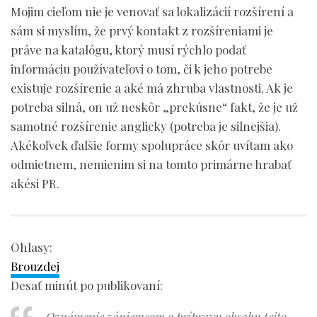
Mojim cieľom nie je venovať sa lokalizácií rozšírení a
sám si myslím, že prvý kontakt z rozšíreniami je
práve na katalógu, ktorý musí rýchlo podať
informáciu používateľovi o tom, či k jeho potrebe
existuje rozšírenie a aké má zhruba vlastnosti. Ak je
potreba silná, on už neskôr „prekúsne“ fakt, že je už
samotné rozšírenie anglicky (potreba je silnejšia).
Akékoľvek ďalšie formy spolupráce skôr uvítam ako
odmietnem, nemienim si na tomto primárne hrabať
akési PR.
Ohlasy:
Brouzdej
Desať minút po publikovaní:
Oznámenie záujemcom o prípravu obsahu tejto