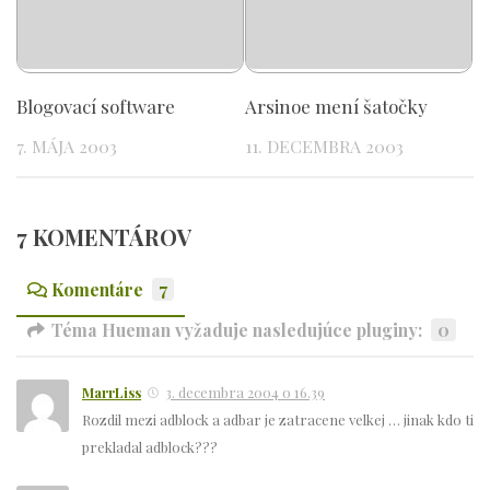
Blogovací software
Arsinoe mení šatočky
7. MÁJA 2003
11. DECEMBRA 2003
7 KOMENTÁROV
Komentáre
7
Téma Hueman vyžaduje nasledujúce pluginy:
0
MarrLiss
3. decembra 2004 o 16.39
Rozdil mezi adblock a adbar je zatracene velkej … jinak kdo ti
prekladal adblock???