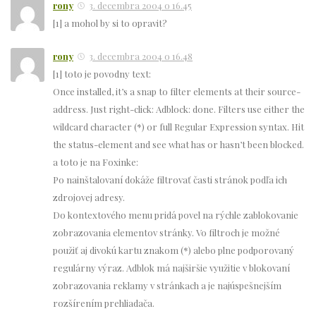
rony
3. decembra 2004 o 16.45
[1] a mohol by si to opravit?
rony
3. decembra 2004 o 16.48
[1] toto je povodny text:
Once installed, it’s a snap to filter elements at their source-
address. Just right-click: Adblock: done. Filters use either the
wildcard character (*) or full Regular Expression syntax. Hit
the status-element and see what has or hasn’t been blocked.
a toto je na Foxinke:
Po nainštalovaní dokáže filtrovať časti stránok podľa ich
zdrojovej adresy.
Do kontextového menu pridá povel na rýchle zablokovanie
zobrazovania elementov stránky. Vo filtroch je možné
použiť aj divokú kartu znakom (*) alebo plne podporovaný
regulárny výraz. Adblok má najširšie využitie v blokovaní
zobrazovania reklamy v stránkach a je najúspešnejším
rozšírením prehliadača.