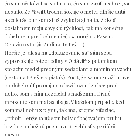
čo som očakával sa stalo a to, čo som zažiť nechcel, sa
nestalo. Že *Swift trochu šokuje o meter dlhšie autá
akceleráciou* som si už zvykol a aj na to, že keď
dosiahnem moju obvyklú rýchlosť, tak ma konečne
dobehne a predbehne niečo z množiny Passat,
Octavia a staršia Audina, to tiež. :-)
Horšie je, ak sa na „dokazovanie sa“ sám seba
vyprovokuje *otec rodiny v Octávii* s potomkom
stojacim medzi prednými sedadlami a maminou vzadu
(cestou z BA ešte v piatok). Pocit, že sa ma snaží práve
on dobehnúť po mojom odswiftovaní z obce pred
neho, som s ním nezdieľal s nadšením. Divné
mrazenie som mal asi iba ja. V každom prípade, keď
som mal nohu z plynu, tak ma, zrejme víťaziac,
„trhol“. Lenže to už som bol v odbočovačom pruhu
brzdiac na bežnú prepravnú rýchlosť v periférii
mesta.