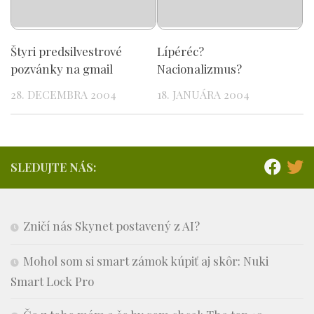
Štyri predsilvestrové
Lípéréc?
pozvánky na gmail
Nacionalizmus?
28. DECEMBRA 2004
18. JANUÁRA 2004
SLEDUJTE NÁS:
Zničí nás Skynet postavený z AI?
Mohol som si smart zámok kúpiť aj skôr: Nuki
Smart Lock Pro