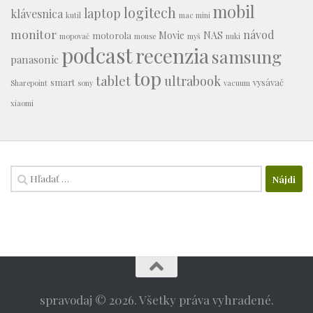
mobil
logitech
laptop
klávesnica
kutil
mac mini
monitor
návod
Movie
NAS
motorola
mopovač
mouse
myš
nuki
podcast
recenzia
samsung
panasonic
top
tablet
ultrabook
smart
vysávač
Sharepoint
sony
vacuum
xiaomi
Hľadať:
spravodaj © 2026. Všetky práva vyhradené.