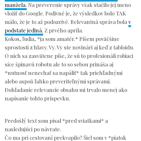
manžela.
Na preverenie správy však stačilo jej meno
vložiť do Google. Podivné je, že výsledkov bolo TAK
málo, že je to až podozrivé. Relevantná správa bola
v
podstate jediná.
Z prvého apríla.
Kokos, ľudia, *ja som amatér.* Píšem poväčšine
sprostosti z hlavy. Vy. Vy ste novinári aj keď z tabloidu.
O nich sa zasvätene píše, že sú to profesionáli robiaci
síce špinavú robotu ale to so sebou prináša aj
*nutnosť nenechať sa napáliť* tak priehľadnými
alebo aspoň ľahko preveriteľnými správami.
Dohľadanie relevancie obsahu mi trvalo menej ako
napísanie tohto príspevku.
Predošlý text som písal *pred sviatkami* a
nasledujúci po návrate.
Čo ma pri cestovaní prekvapilo? Šiel som v *piatok