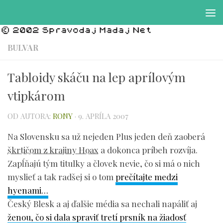
Preskočiť na obsah
BULVAR
Tabloidy skáču na lep aprílovým
vtipkárom
OD AUTORA:
RONY
·
9. APRÍLA 2007
Na Slovensku sa už nejeden Plus jeden deň zaoberá
škrtičom z krajiny Hoax
a dokonca príbeh rozvíja.
Zapĺňajú tým titulky a človek nevie, čo si má o nich
myslieť a tak radšej si o tom
prečítajte medzi
hyenami…
Český Blesk a aj ďalšie média sa nechali napáliť aj
ženou, čo si dala spraviť tretí prsník na žiadosť