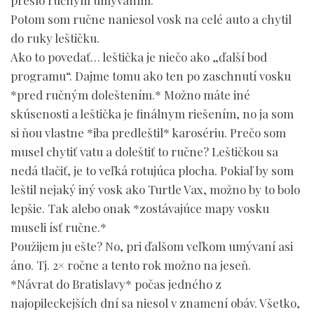
prešlo ručným umývaním.
Potom som ručne naniesol vosk na celé auto a chytil
do ruky leštičku.
Ako to povedať… leštička je niečo ako „ďalší bod
programu“. Dajme tomu ako ten po zaschnutí vosku
*pred ručným doleštením.* Možno máte iné
skúsenosti a leštička je finálnym riešením, no ja som
si ňou vlastne *iba predleštil* karosériu. Prečo som
musel chytiť vatu a doleštiť to ručne? Leštičkou sa
nedá tlačiť, je to veľká rotujúca plocha. Pokiaľ by som
leštil nejaký iný vosk ako Turtle Vax, možno by to bolo
lepšie. Tak alebo onak *zostávajúce mapy vosku
museli ísť ručne.*
Použijem ju ešte? No, pri ďalšom veľkom umývaní asi
áno. Tj. 2× ročne a tento rok možno na jeseň.
*Návrat do Bratislavy* počas jedného z
najopileckejších dní sa niesol v znamení obáv. Všetko,