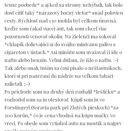
tesne poobede* a aj keď sa stromy nehýbali, tak bolo
dosť cítiť taký *nárazový bočný vietor* snáď polovicu
cesty. Rýchlosť nad 130 mohla byť celkom únavná.
Keďže som čakal viacej áut, tak som chcel viac
pozornosti venovať okoliu. Na Zielenči ma šokoval
*chlapík dolievajúci si do svojho minivanu palivo s
cigaretou v ústach.* Asi minútu som uvažoval či ide o
naftu alebo benzín. Veľmi dúfam, že išlo o naftu. :-)
Tak alebo onak tuším sa čosi písalo o nešťastníkoch,
ktorí si pri nazeraní do nádrže na veľkom ťahači
zalietali. ;-)
Po príchode som na druhý deň rozbalil *leštičku* a
rozhodol som sa ju otestovať. Kúpil som ju vo
Forstingeri (Soravia park pri Zlatých pieskoch) *za
300 korún,* čo je cena vhodná na kúpu mačky vo
vreci. Po obede som vytiahol auto na mostík a najprv