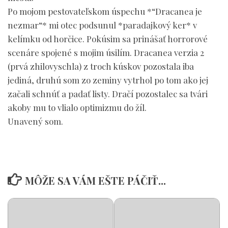
Po mojom pestovateľskom úspechu *“Dracanea je
nezmar“* mi otec podsunul *paradajkový ker* v
kelímku od horčice. Pokúsim sa prinášať horrorové
scenáre spojené s mojim úsilím. Dracanea verzia 2
(prvá zhilovyschla) z troch kúskov pozostala iba
jediná, druhú som zo zeminy vytrhol po tom ako jej
začali schnúť a padať listy. Dračí pozostalec sa tvári
akoby mu to vlialo optimizmu do žíl.
Unavený som.
MÔŽE SA VÁM EŠTE PÁČIŤ...