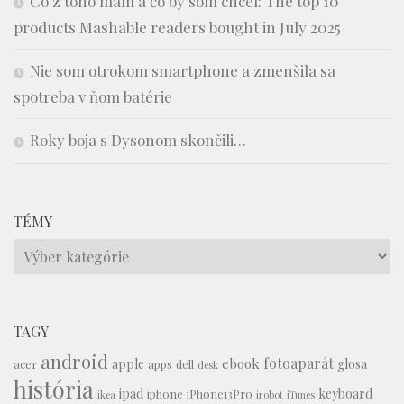
Čo z toho mám a čo by som chcel: The top 10
products Mashable readers bought in July 2025
Nie som otrokom smartphone a zmenšila sa
spotreba v ňom batérie
Roky boja s Dysonom skončili…
TÉMY
Témy
TAGY
android
fotoaparát
ebook
apple
glosa
acer
apps
dell
desk
história
ipad
keyboard
iphone
iPhone13Pro
ikea
irobot
iTunes