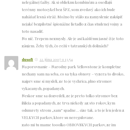
nelegálnej ťažby. Ak si oblieknu kombinézu a osedlajú
terénny motocykel bez ŠPZ, som zvedavý ako ich bude
naháňať lesná stráž. Možno by stálo za zamyslenie zakúpiť
nejaké bezpilotné špionážne lietadlo z čias studenej vojny a
toto nasadiť.
No nič. Trepem nezmysly. Ale je asi každému jasné či je toto
záujem. Žeby tých, čo režú v tatranských dolinách?
dusoft
22. júna 2007 o 13.54
Na porovnanie – Narodny park Yellowstone je kompletne
nechany sam na seba, co sa tyka obnovy – vyzera to divoko,
najprv sme si mysleli, ze to je vychrica, plno stromov
vykacanych, popadanych.
Neskor sme sa dozvedeli, ze je preto tolko stromov bez
ihlicia a popadanych, ze trva niekedy az sto rokov, kym
odumrety strom „sam“ spadne… cize tak. a to je len jeden z
VELKYCH parkov, ktore su neregulovane.
zato mi tu mame tooolko OBROVSKYCH parkov, ze im