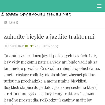
Preskočiť na obsah
BULVAR
Zahoďte bicykle a jazdite traktormi
OD AUTORA:
RONY
·
21. JÚNA 2007
Tak nám vraj zakážu jazdiť po lesných cestách. Iste,
lesy vždy niekomu patria a vždy mu bude vadiť ak sa
tam niekto presúša. Či už sú to rabujúci spoluobčania,
smeti trúsiace rodinky okolo ohňov, zberači plodov,
turisti na prechádzke a momentálne bicyklisti.
Bicyklisti šlapúci do pedálov po lesnej ceste na ktorej
stretnú nanajvýš dieselový lesný traktor sú skazou
lesného prostredia. Poškodzujú záujmy majiteľov