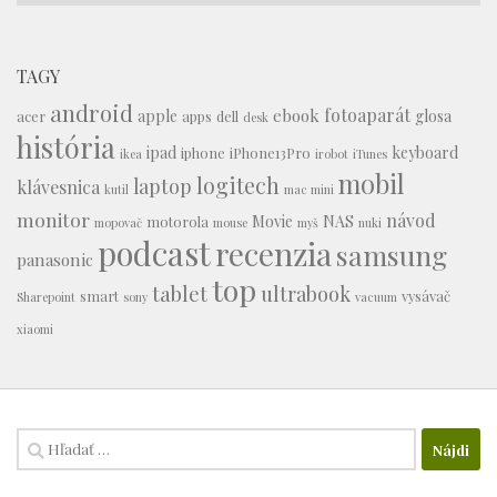
TAGY
android
fotoaparát
ebook
apple
glosa
acer
apps
dell
desk
história
ipad
keyboard
iphone
iPhone13Pro
ikea
irobot
iTunes
mobil
logitech
laptop
klávesnica
kutil
mac mini
monitor
návod
Movie
NAS
motorola
mopovač
mouse
myš
nuki
podcast
recenzia
samsung
panasonic
top
tablet
ultrabook
smart
vysávač
Sharepoint
sony
vacuum
xiaomi
Hľadať: