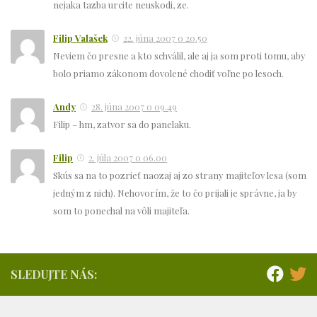
nejaka tazba urcite neuskodi, ze.
Filip Valašek
22. júna 2007 o 20.50
Neviem čo presne a kto schválil, ale aj ja som proti tomu, aby
bolo priamo zákonom dovolené chodiť voľne po lesoch.
Andy
28. júna 2007 o 09.49
Filip – hm, zatvor sa do panelaku.
Filip
2. júla 2007 o 06.00
Skús sa na to pozrieť naozaj aj zo strany majiteľov lesa (som
jedným z nich). Nehovorím, že to čo prijali je správne, ja by
som to ponechal na vôli majiteľa.
SLEDUJTE NÁS: