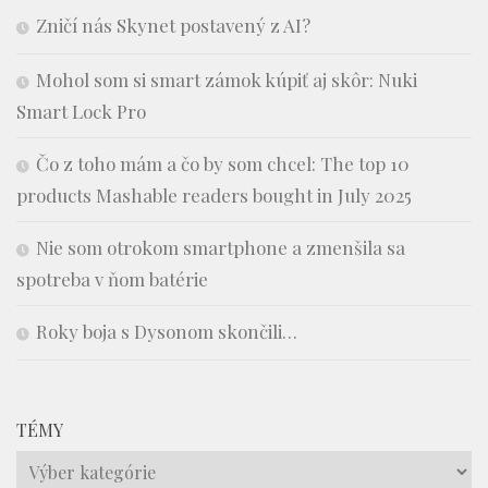
Zničí nás Skynet postavený z AI?
Mohol som si smart zámok kúpiť aj skôr: Nuki
Smart Lock Pro
Čo z toho mám a čo by som chcel: The top 10
products Mashable readers bought in July 2025
Nie som otrokom smartphone a zmenšila sa
spotreba v ňom batérie
Roky boja s Dysonom skončili…
TÉMY
Témy