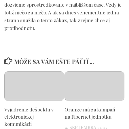
dozvieme sprostredkovane v najbližšom čase. Vždy je
totiž niečo za niečo. A ak sa dnes vehementne jedna
strana snažila o tento zákaz, tak zrejme chce aj
protihodnotu.
MÔŽE SA VÁM EŠTE PÁČIŤ...
Vyjadrenie dešpektu v
Orange má za kampaň
elektronickej
na Fibernet jednotku
komunikácií
4. SEPTEMBRA 2007