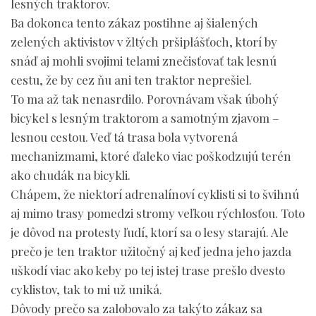
lesných traktorov.
Ba dokonca tento zákaz postihne aj šialených
zelených aktivistov v žltých pršiplášťoch, ktorí by
snáď aj mohli svojimi telami znečisťovať tak lesnú
cestu, že by cez ňu ani ten traktor neprešiel.
To ma až tak nenasrdilo. Porovnávam však úbohý
bicykel s lesným traktorom a samotným zjavom –
lesnou cestou. Veď tá trasa bola vytvorená
mechanizmami, ktoré ďaleko viac poškodzujú terén
ako chudák na bicykli.
Chápem, že niektorí adrenalínoví cyklisti si to švihnú
aj mimo trasy pomedzi stromy veľkou rýchlosťou. Toto
je dôvod na protesty ľudí, ktorí sa o lesy starajú. Ale
prečo je ten traktor užitočný aj keď jedna jeho jazda
uškodí viac ako keby po tej istej trase prešlo dvesto
cyklistov, tak to mi už uniká.
Dôvody prečo sa zalobovalo za takýto zákaz sa