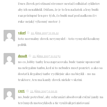
Dnes človek pri stínaní stromov nestačí odháňať cyklistov
aby ich nezahlušil. Dúfam, že je to len začiatok a lesy budú
raz prístupné len pre tých, čo budú mať pod zadkom či v
ruke nejaký výkonný motor :)
yderf
22. júna 2007 o 01.22
toto normalny clovek nevymyslel – toto vymyslel koalicny
politik
dusoft
22. júna 2007 o 02.52
no co, lobby tazby lesa zapracovala. bude tazsie upozornit
na nelegalnu tazbu, ked si to nebudes moct pozriet. a ako sa
dostat k ilegalnej tazbe rychlejsie ako na bicykli – no na
traktore, ten ma kazdy clovek niekde v skrini.
OttY
22. júna 2007 o 10.11
no, bude potrebné, aby ochranári absolvovali cvičné jazdy na
terénnych motocykloch a tie využívali pri zisťovaní