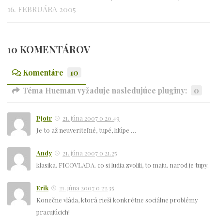
16. FEBRUÁRA 2005
10 KOMENTÁROV
Komentáre
10
Téma Hueman vyžaduje nasledujúce pluginy:
0
Pjotr
21. júna 2007 o 20.49
Je to až neuveriteľné, tupé, hlúpe …
Andy
21. júna 2007 o 21.25
klasika. FICOVLADA. co si ludia zvolili, to maju. narod je tupy.
Erik
21. júna 2007 o 22.35
Konečne vláda, ktorá rieši konkrétne sociálne problémy
pracujúcich!