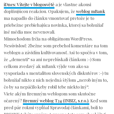
iDnes: Vítejte v blogosvětě
a je vlastne akousi
doplňujúcou reakciou. Opakujem, že
weblog mBank
ma napadlo do článku vmontovať pretože je to
priebežne prebiehajúca novinka, ktorej sa bohužiaľ
iné média moc nevenovali.
Mimochodom frčia na obligátnom WordPress.
Nesúvislosť: Zbežne som prebehol komentáre na tom
weblogu a závidím kultivovanosť. Asi to spočíva v tom,
že „dementi“ sa ani neprelúskali článkom :-) Som
celkom zvedavý ak mBank výjde von ako sa
vysporiada s mentalitou slovenských diskutérov :-) tu
bohužiaľ nikto z nich nejedná štýlom „nerob iným to,
čo by sa nepáčilo keby robil tebe niekto iný“.
Viete akým firemným weblogom som skutočne
očarený?
firemný weblog T24 (INBIZ, s.r.o.).
Keď som
pred pár rokmi vypĺňal Spravodaj článkami, boli to