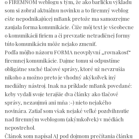
o FIREMNOM weblogu s tým, že ako barličku výkladu
som si zobral aktuálnu novinku a to firemný weblog
ešte nepodnikajúcej mBank pretože ma samozrejme
zaujala forma komunikácie. Čiže môj text je všeobecne
o komunikácii firiem a či prevzatie netradičnej formy
túto komunikáciu môže nejako zmeniť.
Podľa môjho názoru FORMA neovplyvní „rovnakosť“
firemnej komunikácie. Dajme tomu si odpustíme
obligátne suché tlačové správy, ktoré už nevzrušia
nikoho a možno preto je vhodný akýkoľvek iný
mediálny nástroj. Inak na príklade mBank povedané:
keby vydali svoje terajšie dva články ako tlačové
správy, nezaujmú ani mňa :-) nieto nejakého
novinára. Zatiaľ som však nejaké veľké pozdvihnutie
nad firemným weblogom (akýmkoľvek) v médiách
nepostrehol.
Článok som napísal AJ pod dojmom prečítania článku