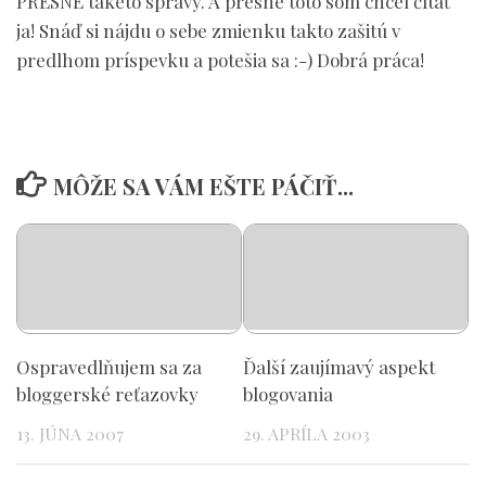
PRESNE takéto správy. A presne toto som chcel čítať
ja! Snáď si nájdu o sebe zmienku takto zašitú v
predlhom príspevku a potešia sa :-) Dobrá práca!
MÔŽE SA VÁM EŠTE PÁČIŤ...
Ospravedlňujem sa za
Ďalší zaujímavý aspekt
bloggerské reťazovky
blogovania
13. JÚNA 2007
29. APRÍLA 2003