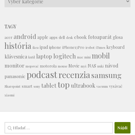
TAGY
android
fotoaparát
ebook
apple
glosa
acer
apps
dell
desk
história
ipad
keyboard
iphone
iPhone13Pro
ikea
irobot
iTunes
mobil
logitech
laptop
klávesnica
kutil
mac mini
monitor
návod
Movie
NAS
motorola
mopovač
mouse
myš
nuki
podcast
recenzia
samsung
panasonic
top
tablet
ultrabook
smart
vysávač
Sharepoint
sony
vacuum
xiaomi
Hľadať: