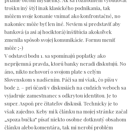
prianie otcom myšlienky. Ak sa rozhodnem vybudovať
trošku iný štýl inak klasického podnikania, tak
môžem svoje konanie vnímať ako konfrontačné, no
nakoniec môže byť len iné. Neviem si predstaviť aby
banková (a asi aj hociktorá) inštitúcia akokoľvek
zmenila spôsob svojej komunikácie. Formu meniť
môže ;-)
V odstavci bodu 1. sa spomínajú poplatky ako
nepríjemná pravda, ktorú banky neradi diskutujú. No
áno, nikto nehovorí o svojom plate s celým
Slovenskom s nadšením. Páči sa mi však, čo píšu v
bode 2. – pri účasti v diskusiách na cudzích weboch sa
vyjadruje zamestnanec s odkrytou identitou. Je to
super. Aspoň pre čitateľov diskusii. Technicky je to
však zajedno. Keby mi k článku na mojej stránke začal
„spoza bučka“ písať niekto osobne dotknutý obsahom
článku alebo komentára, tak mi nerobí problém