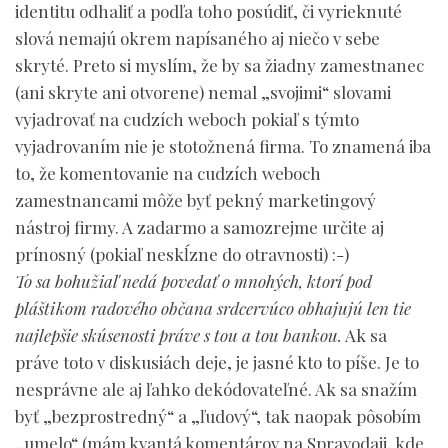
identitu odhaliť a podľa toho posúdiť, či vyrieknuté
slová nemajú okrem napísaného aj niečo v sebe
skryté. Preto si myslím, že by sa žiadny zamestnanec
(ani skryte ani otvorene) nemal „svojimi“ slovami
vyjadrovať na cudzích weboch pokiaľ s týmto
vyjadrovaním nie je stotožnená firma. To znamená iba
to, že komentovanie na cudzích weboch
zamestnancami môže byť pekný marketingový
nástroj firmy. A zadarmo a samozrejme určite aj
prínosný (pokiaľ neskĺzne do otravnosti) :-)
To sa bohužiaľ nedá povedať o mnohých, ktorí pod
pláštikom radového občana srdcervúco obhajujú len tie
najlepšie skúsenosti práve s tou a tou bankou.
Ak sa
práve toto v diskusiách deje, je jasné kto to píše. Je to
nesprávne ale aj ľahko dekódovateľné. Ak sa snažím
byť „bezprostredný“ a „ľudový“, tak naopak pôsobím
„umelo“ (mám kvantá komentárov na Spravodaji, kde