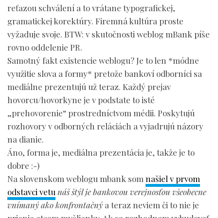
reťazou schválení a to vrátane typografickej,
gramatickej korektúry. Firemná kultúra proste
vyžaduje svoje. BTW: v skutočnosti weblog mBank píše
rovno oddelenie PR.
Samotný fakt existencie weblogu? Je to len *módne
využitie slova a formy* pretože bankoví odborníci sa
mediálne prezentujú už teraz. Každý prejav
hovorcu/hovorkyne je v podstate to isté
„prehovorenie“ prostredníctvom médii. Poskytujú
rozhovory v odborných reláciách a vyjadrujú názory
na dianie.
Áno, forma je, mediálna prezentácia je, takže je to
dobre :-)
Na slovenskom weblogu mbank som
našiel v prvom
odstavci vetu
náš štýl je bankovou verejnosťou všeobecne
vnímaný ako konfrontačný
a teraz neviem či to nie je