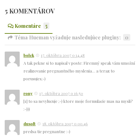
5 KOMENTÁROV
Komentáre
5
Téma Hueman vyžaduje nasledujúce pluginy:
0
bolek
17. októbra 2007 o 14.48
A tak pekne si to napisal v poste: Firemný speak vám umožní
realizovanie pregnantného myslenia… a teraz to
porusujes;-)
rony
17. októbra 2007 o 16.50
[1] to sa nevylucuje ;-) ktore moje formulacie mas na mysli?
:-)))
dusoft
18. októbra 2007 o 00.46
predsa tie pregnantne :-)