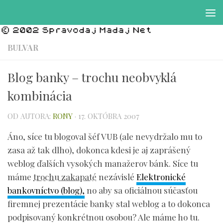
Preskočiť na obsah
BULVAR
Blog banky – trochu neobvyklá
kombinácia
OD AUTORA:
RONY
·
17. OKTÓBRA 2007
Áno, síce tu blogoval šéf VUB (ale nevydržalo mu to
zasa až tak dlho), dokonca kdesi je aj zaprášený
weblog ďalších vysokých manažerov bánk. Síce tu
máme
trochu zakapaté
nezávislé
Elektronické
bankovníctvo (blog),
no aby sa oficiálnou súčasťou
firemnej prezentácie banky stal weblog a to dokonca
podpisovaný konkrétnou osobou? Ale máme ho tu.