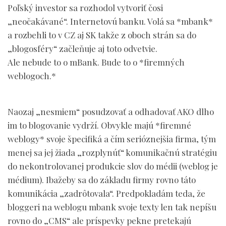
Poľský investor sa rozhodol vytvoriť čosi
„neočakávané“. Internetovú banku. Volá sa *mbank*
a rozbehli to v CZ aj SK takže z oboch strán sa do
„blogosféry“ začleňuje aj toto odvetvie.
Ale nebude to o mBank. Bude to o *firemných
weblogoch.*
Naozaj „nesmiem“ posudzovať a odhadovať AKO dlho
im to blogovanie vydrží. Obvykle majú *firemné
weblogy* svoje špecifiká a čím serióznejšia firma, tým
menej sa jej žiada „rozplynúť“ komunikačnú stratégiu
do nekontrolovanej produkcie slov do médii (weblog je
médium). Ibažeby sa do základu firmy rovno táto
komunikácia „zadrôtovala“. Predpokladám teda, že
bloggeri na weblogu mbank svoje texty len tak nepíšu
rovno do „CMS“ ale príspevky pekne pretekajú