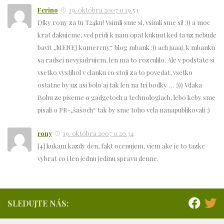
Ferino
19. októbra 2007 o 19.53
Diky rony za tu T24ku! Vsimli sme si, vsimli sme si! :)) a moc
krat dakujeme, ved pridi k nam opat kuknut ked ta uz nebude
bavit „MENEJ komercny“ blog mbank :)) ach jaaaj, k mbanku
sa radsej nevyjadrujem, len ma to rozculilo. Ale v podstate si
vsetko vystihol v clanku co stoji za to povedat, vsetko
ostatne by uz asi bolo aj tak len na tri bodky … :))) Vdaka
Bohu ze piseme o gadgetoch a technologiach, lebo keby sme
pisali o PR-„šašoch“ tak by sme toho vela nanapublikovali :)
rony
19. októbra 2007 o 20.34
[4] kukam kazdy den, fakt ocenujem, viem ake je to tazke
vybrat co i len jednu jedinu spravu denne.
SLEDUJTE NÁS: