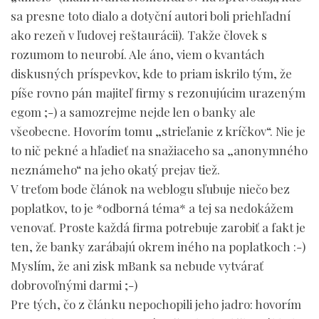
sa presne toto dialo a dotyční autori boli priehľadní
ako rezeň v ľudovej reštaurácii). Takže človek s
rozumom to neurobí. Ale áno, viem o kvantách
diskusných príspevkov, kde to priam iskrilo tým, že
píše rovno pán majiteľ firmy s rezonujúcim urazeným
egom ;-) a samozrejme nejde len o banky ale
všeobecne. Hovorím tomu „strieľanie z kríčkov“. Nie je
to nič pekné a hľadieť na snažiaceho sa „anonymného
neznámeho“ na jeho okatý prejav tiež.
V treťom bode článok na weblogu sľubuje niečo bez
poplatkov, to je *odborná téma* a tej sa nedokážem
venovať. Proste každá firma potrebuje zarobiť a fakt je
ten, že banky zarábajú okrem iného na poplatkoch :-)
Myslím, že ani zisk mBank sa nebude vytvárať
dobrovoľnými darmi ;-)
Pre tých, čo z článku nepochopili jeho jadro: hovorím