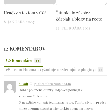
Hračky s textom v CSS
Čítanie do zásoby:
Zdroják a blogy na roote
8. JANUÁRA 2007
22. FEBRUÁRA 2011
12 KOMENTÁROV
Komentáre
12
Téma Hueman vyžaduje nasledujúce pluginy:
0
dusoft
17. decembra 2008 o 14.18
Dobre polozene otazky. Odpoved poznaju v
Zozname/Telecome.
O neexticke konanie jednoznacne ide. Tymto stylom predsa
moze argumentovat aj niekto, kto zacne na urovni