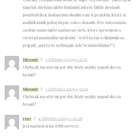
napriek chybám (alebo hádaniu) adresy ľahšie dostanú
používatelia k žiadanému obsahu a nie k projektu, ktorý si
zaslúžil zánik pekných pár rokov dozadu. (Pre informáciu,
osobne mám takto nastavené siete, ktoré spravujem a
všetci sú maximálne spokojní – šetrí sa čas a eliminujú sa
prípady „prečo to nefunguje, kde to mám hľadať?“)
Miromir
3. februára 2009 o 22.01
Chyba.sk ma stve uz par dni. Mate nejaky napad ako sa
branit?
Miromir
3. februára 2009 o 22.04
Chyba.sk ma stve uz par dni. Mate nejaky napad ako sa
branit?
rony
4. februára 2009 o 00.28
[10] nastavit si ine DNS servery.