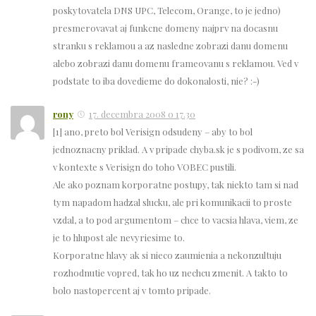
poskytovatela DNS UPC, Telecom, Orange, to je jedno)
presmerovavat aj funkcne domeny najprv na docasnu
stranku s reklamou a az nasledne zobrazi danu domenu
alebo zobrazi danu domenu frameovanu s reklamou. Ved v
podstate to iba dovedieme do dokonalosti, nie? :-)
rony
17. decembra 2008 o 17.30
[1] ano, preto bol Verisign odsudeny – aby to bol
jednoznacny priklad. A v pripade chyba.sk je s podivom, ze sa
v kontexte s Verisign do toho VOBEC pustili.
Ale ako poznam korporatne postupy, tak niekto tam si nad
tym napadom hadzal slucku, ale pri komunikacii to proste
vzdal, a to pod argumentom – chce to vacsia hlava, viem, ze
je to hlupost ale nevyriesime to.
Korporatne hlavy ak si nieco zaumienia a nekonzultuju
rozhodnutie vopred, tak ho uz nechcu zmenit. A takto to
bolo nastopercent aj v tomto pripade.