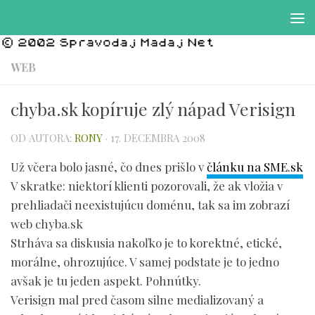
Preskočiť na obsah
WEB
chyba.sk kopíruje zlý nápad Verisign
OD AUTORA:
RONY
·
17. DECEMBRA 2008
Už včera bolo jasné, čo dnes prišlo v
článku na SME.sk
V skratke: niektorí klienti pozorovali, že ak vložia v
prehliadači neexistujúcu doménu, tak sa im zobrazí
web chyba.sk
Strháva sa diskusia nakoľko je to korektné, etické,
morálne, ohrozujúce. V samej podstate je to jedno
avšak je tu jeden aspekt. Pohnútky.
Verisign mal pred časom silne medializovaný a