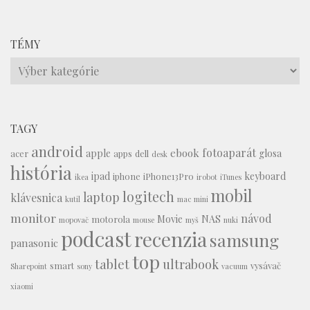
TÉMY
Témy
TAGY
android
fotoaparát
ebook
apple
glosa
acer
apps
dell
desk
história
ipad
keyboard
iphone
iPhone13Pro
ikea
irobot
iTunes
mobil
logitech
laptop
klávesnica
kutil
mac mini
monitor
návod
Movie
NAS
motorola
mopovač
mouse
myš
nuki
podcast
recenzia
samsung
panasonic
top
tablet
ultrabook
smart
vysávač
Sharepoint
sony
vacuum
xiaomi