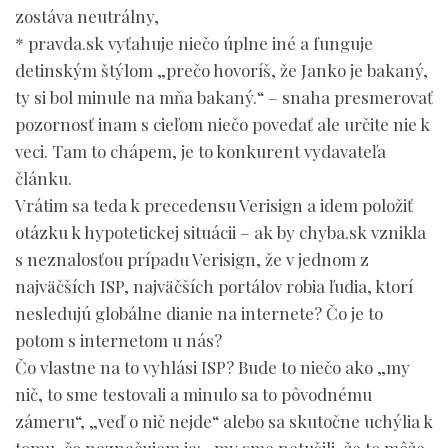
zostáva neutrálny,
* pravda.sk vyťahuje niečo úplne iné a funguje
detinským štýlom „prečo hovoríš, že Janko je bakaný,
ty si bol minule na mňa bakaný.“ – snaha presmerovať
pozornosť inam s cieľom niečo povedať ale určite nie k
veci. Tam to chápem, je to konkurent vydavateľa
článku.
Vrátim sa teda k precedensu Verisign a idem položiť
otázku k hypotetickej situácii – ak by chyba.sk vznikla
s neznalosťou prípadu Verisign, že v jednom z
najväčších ISP, najväčších portálov robia ľudia, ktorí
nesledujú globálne dianie na internete? Čo je to
potom s internetom u nás?
Čo vlastne na to vyhlási ISP? Bude to niečo ako „my
nič, to sme testovali a minulo sa to pôvodnému
zámeru“, „veď o nič nejde“ alebo sa skutočne uchýlia k