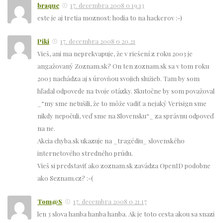
braque
17. decembra 2008 o 19.13
este je aj tretia moznost: hodia to na hackerov :-)
Piki
17. decembra 2008 o 20.21
Vieš, ani ma neprekvapuje, že v riešení z roku 2003 je
angažovaný Zoznam.sk? On ten zoznam.sk sa v tom roku
2003 nachádza aj s úrovňou svojich služieb. Tam by som
hľadal odpovede na tvoje otázky. Skutočne by som považoval
_“my sme netušili, že to môže vadiť a nejaký Verisign sme
nikdy nepočuli, veď sme na Slovensku“_ za správnu odpoveď
na ne.
Akcia chyba.sk ukazuje na _tragédiu_ slovenského
internetového stredného prúdu.
Vieš si predstaviť ako zoznam.sk zavádza OpenID podobne
ako Seznam.cz? :-(
Tom@S
17. decembra 2008 o 21.17
len 3 slova hanba hanba hanba. Ak je toto cesta akou sa snazi