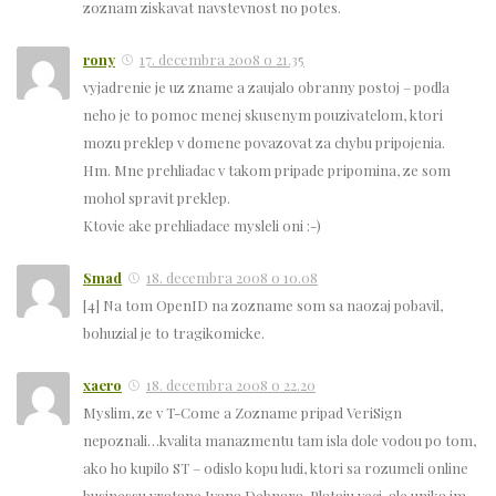
zoznam ziskavat navstevnost no potes.
rony
17. decembra 2008 o 21.35
vyjadrenie je uz zname a zaujalo obranny postoj – podla
neho je to pomoc menej skusenym pouzivatelom, ktori
mozu preklep v domene povazovat za chybu pripojenia.
Hm. Mne prehliadac v takom pripade pripomina, ze som
mohol spravit preklep.
Ktovie ake prehliadace mysleli oni :-)
Smad
18. decembra 2008 o 10.08
[4] Na tom OpenID na zozname som sa naozaj pobavil,
bohuzial je to tragikomicke.
xaero
18. decembra 2008 o 22.20
Myslim, ze v T-Come a Zozname pripad VeriSign
nepoznali…kvalita manazmentu tam isla dole vodou po tom,
ako ho kupilo ST – odislo kopu ludi, ktori sa rozumeli online
businessu vratane Ivana Debnara. Plataju veci, ale unika im