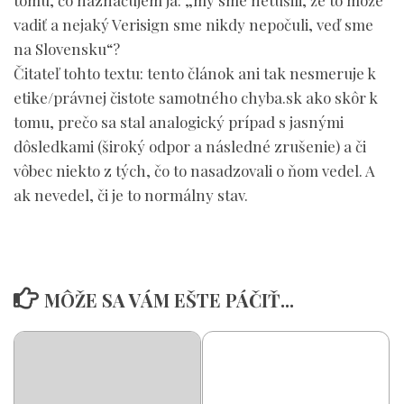
tomu, čo naznačujem ja: „my sme netušili, že to môže
vadiť a nejaký Verisign sme nikdy nepočuli, veď sme
na Slovensku“?
Čitateľ tohto textu: tento článok ani tak nesmeruje k
etike/právnej čistote samotného chyba.sk ako skôr k
tomu, prečo sa stal analogický prípad s jasnými
dôsledkami (široký odpor a následné zrušenie) a či
vôbec niekto z tých, čo to nasadzovali o ňom vedel. A
ak nevedel, či je to normálny stav.
MÔŽE SA VÁM EŠTE PÁČIŤ...