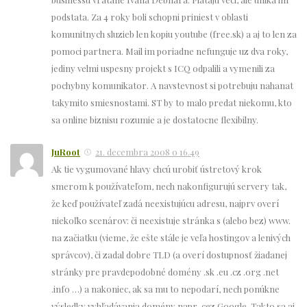
podstata. Za 4 roky boli schopni priniest v oblasti
komunitnych sluzieb len kopiu youtube (free.sk) a aj to len za
pomoci partnera. Mail im poriadne nefunguje uz dva roky,
jediny velmi uspesny projekt s ICQ odpalili a vymenili za
pochybny komunikator. A navstevnost si potrebuju nahanat
takymito smiesnostami. ST by to malo predat niekomu, kto
sa online biznisu rozumie a je dostatocne flexibilny.
JuRoot
21. decembra 2008 o 16.49
Ak tie vygumované hlavy chcú urobiť ústretový krok
smerom k používateľom, nech nakonfigurujú servery tak,
že keď používateľ zadá neexistujúcu adresu, najprv overí
niekoľko scenárov: či neexistuje stránka s (alebo bez) www.
na začiatku (vieme, že ešte stále je veľa hostingov a lenivých
správcov), či zadal dobre TLD (a overí dostupnosť žiadanej
stránky pre pravdepodobné domény .sk .eu .cz .org .net
.info …) a nakoniec, ak sa mu to nepodarí, nech ponúkne
výsledky vyhľadávania domény napr. cez Google. Takto sa aj