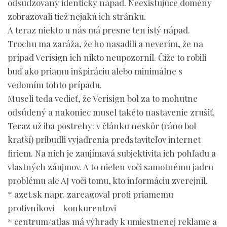
odsudzovaný identický nápad. Neexistujúce domény
zobrazovali tiež nejakú ich stránku.
A teraz niekto u nás má presne ten istý nápad.
Trochu ma zaráža, že ho nasadili a neverím, že na
prípad Verisign ich nikto neupozornil. Čiže to robili
buď ako priamu inšpiráciu alebo minimálne s
vedomím tohto prípadu.
Museli teda vedieť, že Verisign bol za to mohutne
odsúdený a nakoniec musel takéto nastavenie zrušiť.
Teraz už iba postrehy: v článku neskôr (ráno bol
kratší) pribudli vyjadrenia predstaviteľov internet
firiem. Na nich je zaujímavá subjektivita ich pohľadu a
vlastných záujmov. A to nielen voči samotnému jadru
problému ale AJ voči tomu, kto informáciu zverejnil.
* azet.sk napr. zareagoval proti priamemu
protivníkovi – konkurentovi
* centrum/atlas má výhrady k umiestnenej reklame a