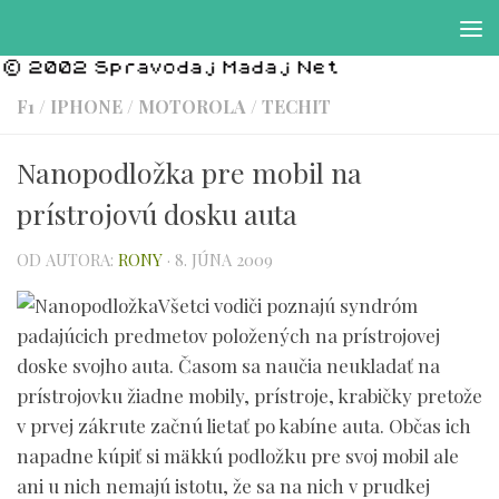
Preskočiť na obsah
F1
/
IPHONE
/
MOTOROLA
/
TECHIT
Nanopodložka pre mobil na
prístrojovú dosku auta
OD AUTORA:
RONY
·
8. JÚNA 2009
Všetci vodiči poznajú syndróm
padajúcich predmetov položených na prístrojovej
doske svojho auta. Časom sa naučia neukladať na
prístrojovku žiadne mobily, prístroje, krabičky pretože
v prvej zákrute začnú lietať po kabíne auta. Občas ich
napadne kúpiť si mäkkú podložku pre svoj mobil ale
ani u nich nemajú istotu, že sa na nich v prudkej