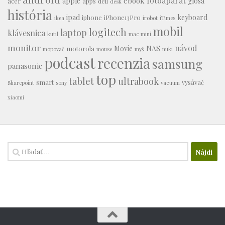
fotoaparát
ebook
apple
glosa
acer
apps
dell
desk
história
ipad
keyboard
iphone
iPhone13Pro
ikea
irobot
iTunes
mobil
logitech
laptop
klávesnica
kutil
mac mini
monitor
návod
Movie
NAS
motorola
mopovač
mouse
myš
nuki
podcast
recenzia
samsung
panasonic
top
tablet
ultrabook
smart
vysávač
Sharepoint
sony
vacuum
xiaomi
Hľadať: