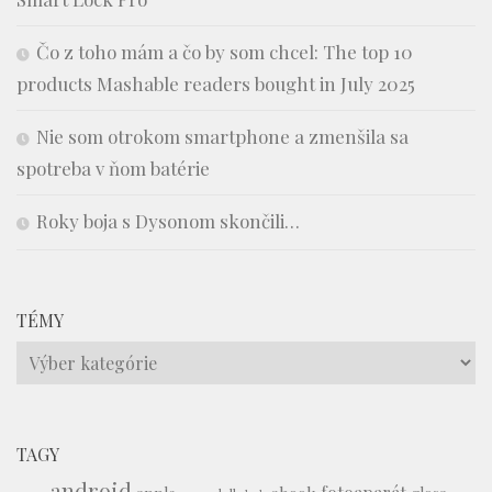
Čo z toho mám a čo by som chcel: The top 10
products Mashable readers bought in July 2025
Nie som otrokom smartphone a zmenšila sa
spotreba v ňom batérie
Roky boja s Dysonom skončili…
TÉMY
Témy
TAGY
android