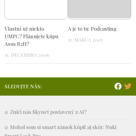
Vlastní už niekto
A je to tu: Podcasting
UMPC? Plánujete kúpu
15. MARCA 2005
Asus R2H?
15. DECEMBRA 2006
SLEDUJTE NÁS:
Zničí nás Skynet postavený z AI?
Mohol som si smart zámok kúpiť aj skôr: Nuki
Smart Lock Pro