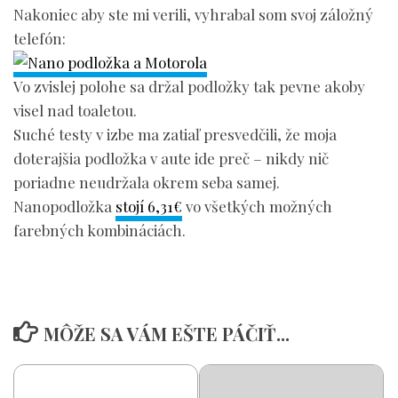
Nakoniec aby ste mi verili, vyhrabal som svoj záložný
telefón:
Vo zvislej polohe sa držal podložky tak pevne akoby
visel nad toaletou.
Suché testy v izbe ma zatiaľ presvedčili, že moja
doterajšia podložka v aute ide preč – nikdy nič
poriadne neudržala okrem seba samej.
Nanopodložka
stojí 6,31€
vo všetkých možných
farebných kombináciách.
MÔŽE SA VÁM EŠTE PÁČIŤ...