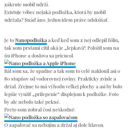
zákrute mobil udrží.
Existuje vôbec nejaká podložka, ktorá by mobil
udržala? Snáď áno. Jednu idem práve odskúšať.
Je to
Nanopodložka
a keď keď som z nej odlepil fóliu,
tak som prstami cítil aká je „lepkavá“. Položil som na
ňu iPhone a doslova sa pricucol.
Bál som sa, že spadne a tak som to celé naklonil asi o
80 stupňov od vodorovnej roviny. Prakticky zvisle a
držal. Zrejme to má výhodu veľkej plochy a asi by bolo
lepšie využiť „prilepenie“ displejom k podložke. Foto
by ale nebolo také pekné.
Preto som zobral čosi neškodné:
O zapaľovač sa nebojím a držal aj dole hlavou.