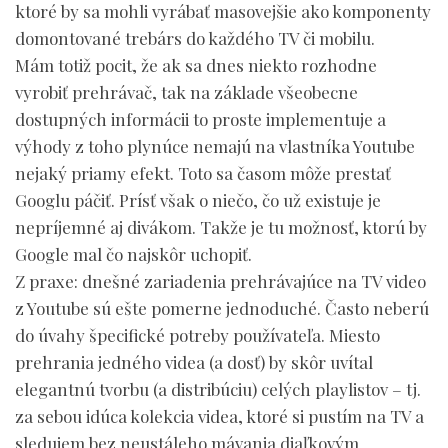
ktoré by sa mohli vyrábať masovejšie ako komponenty
domontované trebárs do každého TV či mobilu.
Mám totiž pocit, že ak sa dnes niekto rozhodne
vyrobiť prehrávač, tak na základe všeobecne
dostupných informácii to proste implementuje a
výhody z toho plynúce nemajú na vlastníka Youtube
nejaký priamy efekt. Toto sa časom môže prestať
Googlu páčiť. Prísť však o niečo, čo už existuje je
nepríjemné aj divákom. Takže je tu možnosť, ktorú by
Google mal čo najskôr uchopiť.
Z praxe: dnešné zariadenia prehrávajúce na TV video
z Youtube sú ešte pomerne jednoduché. Často neberú
do úvahy špecifické potreby používateľa. Miesto
prehrania jedného videa (a dosť) by skôr uvítal
elegantnú tvorbu (a distribúciu) celých playlistov – tj.
za sebou idúca kolekcia videa, ktoré si pustím na TV a
sledujem bez neustáleho mávania diaľkovým