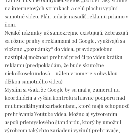
Tam si musíme odmyslieť všetok „bordel“ aký vidíme
na internetových stránkach a celú plochu vyplní
samotné video. Plán teda je nasadiť reklamu priamo v
ňom.
Nejaké náznaky už samozrejme existujujú. Zobrazujú
sa rôzne pruhy s reklamami od Google, využívajú sa
vložené „poznámky“ do videa, pravdepodobne
nastúpi aj možnosť prehrať pred či po videu krátku
reklamu (predpokladám, že bude skutočne
niekoľkosekundová – už len v pomere s obvyklou
dĺžkou samotného videa).
Myslím si však, že Google by sa mal aj zamerať na
koordináciu a vyššiu kontrolu a hlavne podporu nad
multimediálnymi zariadeniami, ktoré majú schopnosť
prehrávania Youtube videa. Možno aj vytvorením
aspoň priemyslového štandardu, ktorý by umožnil
výrobcom takýchto zariadení vyvinúť prehrávače,