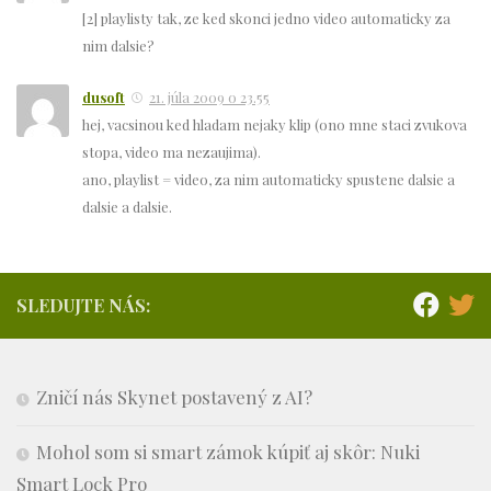
[2] playlisty tak, ze ked skonci jedno video automaticky za
nim dalsie?
dusoft
21. júla 2009 o 23.55
hej, vacsinou ked hladam nejaky klip (ono mne staci zvukova
stopa, video ma nezaujima).
ano, playlist = video, za nim automaticky spustene dalsie a
dalsie a dalsie.
SLEDUJTE NÁS:
Zničí nás Skynet postavený z AI?
Mohol som si smart zámok kúpiť aj skôr: Nuki
Smart Lock Pro