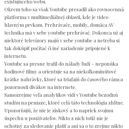
existujúceho webu.
Okrem toho sa však Youtube presadil ako rovnocenná
platforma v multimediálnej oblasti, kde je video
hlavným prvkom. Prehrávače, mobily, domáca AV
technika má v sebe youtube prehrávač. Dokonca už aj
niektoré televízory majú v sebe youtube a netreba si
tak dokúpiť počítač či iné zariadenie pripojené k
internetu.
Youtube sa presne trafil do nálady ľudí – neponúka
hodinové filmy a orientuje sa na niekoľkominútové
krátke nahrávky, ktoré sa triafajú do časového rámca
pozornosti divákov na internete.
Samozrejme veľa analytikov vidí v Youtube bezodnú
studňu na peniaze, ktoré celá táto technológia zhltne.
Upozorňujú, že nie je ziskový a to napriek svojmu
úspechu u používateľov. Nikto z nich totiž nie je
ochotný za sledovanie platiť a ani sa o to zrejme nikto