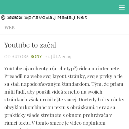
Preskočiť na obsah
WEB
Youtube to začal
OD AUTORA:
RONY
·
21. JÚLA 2009
Youtube aj archeotyp (archetyp?) videa na internete.
Presadil na webe svoj layout stránky, svoje prvky a tie
sa stali napodobňovaným štandardom. Tým, že priam
nútil ľudí, aby použili videá z neho na svojich
stránkach však urobil ešte viacej. Dovtedy boli stránky
obvyklou kombináciou textu s obrázkami. Teraz sa
prakticky všade stretnete s oknom prehrávača v
rámci textu. V tomto smere je video doplnkom