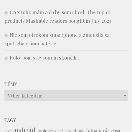
Čo z toho mám a čo by som chcel: The top 10
products Mashable readers bought in July 2025
Nie som otrokom smartphone a zmenšila sa
spotreba v ňom batérie
Roky boja s Dysonom skončili…
TÉMY
Témy
TAGY
android
fotoaparát
ebook
apple
glosa
acer
apps
dell
desk