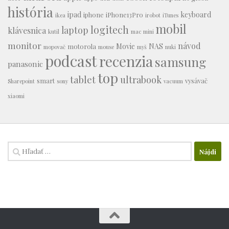
história
ipad
keyboard
iphone
iPhone13Pro
ikea
irobot
iTunes
mobil
logitech
laptop
klávesnica
kutil
mac mini
monitor
návod
Movie
NAS
motorola
mopovač
mouse
myš
nuki
podcast
recenzia
samsung
panasonic
top
tablet
ultrabook
smart
vysávač
Sharepoint
sony
vacuum
xiaomi
Hľadať: