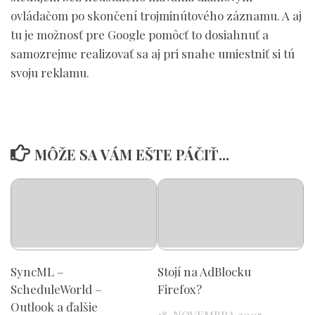
ovládačom po skončení trojminútového záznamu. A aj
tu je možnosť pre Google pomôcť to dosiahnuť a
samozrejme realizovať sa aj pri snahe umiestniť si tú
svoju reklamu.
MÔŽE SA VÁM EŠTE PÁČIŤ...
SyncML –
Stojí na AdBlocku
ScheduleWorld –
Firefox?
Outlook a ďalšie
18. NOVEMBRA 2005