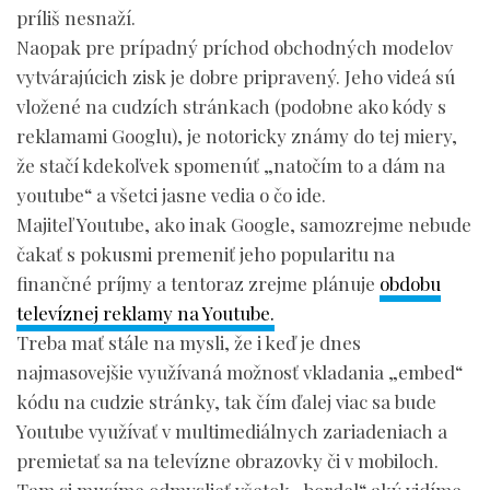
príliš nesnaží.
Naopak pre prípadný príchod obchodných modelov
vytvárajúcich zisk je dobre pripravený. Jeho videá sú
vložené na cudzích stránkach (podobne ako kódy s
reklamami Googlu), je notoricky známy do tej miery,
že stačí kdekoľvek spomenúť „natočím to a dám na
youtube“ a všetci jasne vedia o čo ide.
Majiteľ Youtube, ako inak Google, samozrejme nebude
čakať s pokusmi premeniť jeho popularitu na
finančné príjmy a tentoraz zrejme plánuje
obdobu
televíznej reklamy na Youtube.
Treba mať stále na mysli, že i keď je dnes
najmasovejšie využívaná možnosť vkladania „embed“
kódu na cudzie stránky, tak čím ďalej viac sa bude
Youtube využívať v multimediálnych zariadeniach a
premietať sa na televízne obrazovky či v mobiloch.