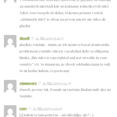
na mnohých miestach kde sú zoznamy jednotkových videí.
Takže čosi Googole už skúša. Dokonca priamo v sekcii
„súvisiacich videí“ je občas na prvom mieste nie video ale
playlist.
dusoft
21. júla 2009 o 11.53
playlisty existuju – tusim, ze ich mozu vytvarat aj uzivatelia.
problemom youtube videa je v poslednej dobe ta obligatna
hlaska „this video is copyrighted and not viewable in your
country“ etc. to znamena, ze clovek odchadza inam (a vadi
to uz hodne ludom, co pocuvam)
emmacore
21. júla 2009 o 12.35
Dusoft, presne tak. Pomaly uz castejsie hladam inde ako na
Youtube.
rony
21. júla 2009 o 16.49
[3] zalezi co tam pozeras – asi videoklipy, nie? :-)