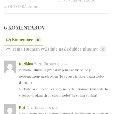
2. OKTÓBRA 2006
6 KOMENTÁROV
Komentáre
6
Téma Hueman vyžaduje nasledujúce pluginy:
0
Ruziklan
21. júla 2009 o 09.29
Bezodnu studnu si predstavujem ako nieco, co je
neobmedzenym zdrojom. To zeruce je skor tlama alebo
diera. :-)
Niekolkosekundove reklamy na tych milionoch (miliardach?)
videi povkladanych po celom nete? Bezodna studna!
Piki
21. júla 2009 o 11.33
V ostatnom čase som zaregistroval, že playlisty sa objavujú