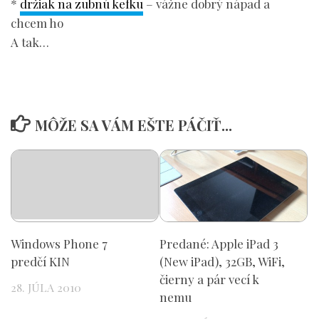
*
držiak na zubnú kefku
– vážne dobrý nápad a
chcem ho
A tak…
MÔŽE SA VÁM EŠTE PÁČIŤ...
Windows Phone 7
Predané: Apple iPad 3
predčí KIN
(New iPad), 32GB, WiFi,
čierny a pár vecí k
28. JÚLA 2010
nemu