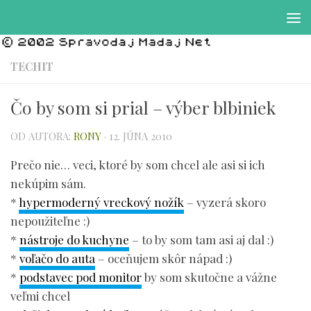
Preskočiť na obsah
TECHIT
Čo by som si prial – výber blbiniek
OD AUTORA:
RONY
·
12. JÚNA 2010
Prečo nie… veci, ktoré by som chcel ale asi si ich
nekúpim sám.
*
hypermoderný vreckový nožík
– vyzerá skoro
nepoužiteľne :)
*
nástroje do kuchyne
– to by som tam asi aj dal :)
*
voľačo do auta
– oceňujem skôr nápad :)
*
podstavec pod monitor
by som skutočne a vážne
veľmi chcel