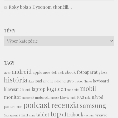
Roky boja s Dysonom skončili…
TÉMY
Témy
TAGY
android
fotoaparát
ebook
apple
glosa
acer
apps
dell
desk
história
ipad
keyboard
iphone
iPhone13Pro
ikea
irobot
iTunes
mobil
logitech
laptop
klávesnica
kutil
mac mini
monitor
návod
Movie
NAS
motorola
mopovač
mouse
myš
nuki
podcast
recenzia
samsung
panasonic
top
tablet
ultrabook
smart
vysávač
Sharepoint
sony
vacuum